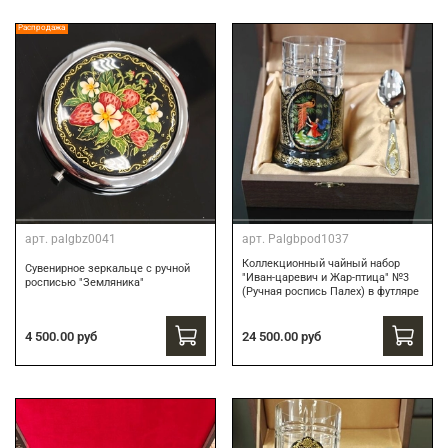
Распродажа
арт.
palgbz0041
арт.
Palgbpod1037
Коллекционный чайный набор
Сувенирное зеркальце с ручной
"Иван-царевич и Жар-птица" №3
росписью "Земляника"
(Ручная роспись Палех) в футляре
24 500.00 руб
4 500.00 руб