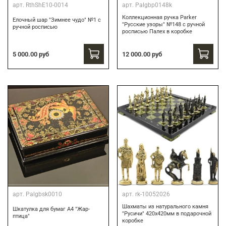
арт.
RthShE10-0014
арт.
Palgbp0148k
Коллекционная ручка Parker
Елочный шар "Зимнее чудо" №1 с
"Русские узоры" №148 с ручной
ручной росписью
росписью Палех в коробке
12 000.00 руб
5 000.00 руб
арт.
Palgbsk0010
арт.
rk-10052026
Шахматы из натурального камня
Шкатулка для бумаг А4 "Жар-
"Русичи" 420х420мм в подарочной
птица"
коробке