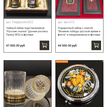
арт.
Palgbpodn2022
арт.
kpn-012
Чайный набор подстаканников
Подарочный набор c книгой
"Русские сказки" (ручная роспись
"Великие победы русской армии и
Палех) №22 в футляре
флота" и ежедневником в футляре
47 000.00 руб
44 500.00 руб
Распродажа