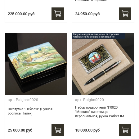
24 950.00 руб
225 000.00 руб
Рисунок изделия защищен авторским
правом! Копирование запрещено!
арт.
Palgbsk0020
арт.
Palgbn0020
Набор подарочный №0020
Шкатулка "Пейзаж" (Ручная
"Москва" визитница
роспись Палех)
персональная, ручка Parker IM
18 000.00 руб
25 000.00 руб