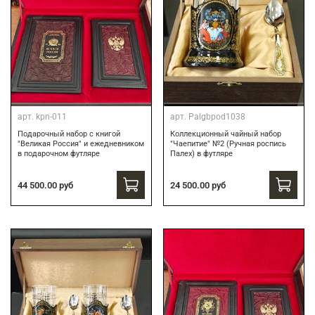
арт.
kpn-011
арт.
Palgbpod1038
Подарочный набор с книгой
Коллекционный чайный набор
"Великая Россия" и ежедневником
"Чаепитие" №2 (Ручная роспись
в подарочном футляре
Палех) в футляре
44 500.00 руб
24 500.00 руб