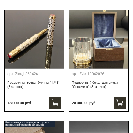
арт.
Zlatgb060426
арт.
Zzlat10042026
Подарочная ручка "Элитная" № 11
Подарочный бокал для виски
(Златоуст)
"Орнамент" (Златоуст)
18 000.00 руб
28 000.00 руб
Рисунок изделия защищен авторским
правом! Копирование запрещено!