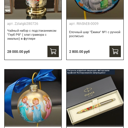
арт.
Zzlatgb280726
арт.
RthShE8-0009
Чайный набор с подстаканником
Елочный шар "Ёжики" №1 с ручной
"Герб РФ" ( злат.гравюра с
росписью
эмалью) в футляре
28 000.00 руб
2 800.00 руб
Рисунок изделия защищен авторским
правом! Копирование запрещено!