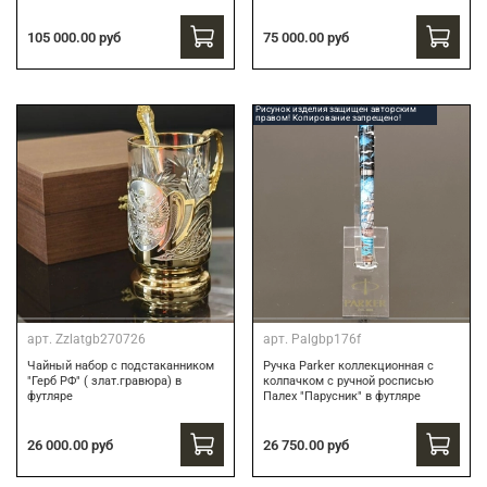
75 000.00 руб
105 000.00 руб
Рисунок изделия защищен авторским
правом! Копирование запрещено!
арт.
Zzlatgb270726
арт.
Palgbp176f
Чайный набор с подстаканником
Ручка Parker коллекционная с
"Герб РФ" ( злат.гравюра) в
колпачком с ручной росписью
футляре
Палех "Парусник" в футляре
26 000.00 руб
26 750.00 руб