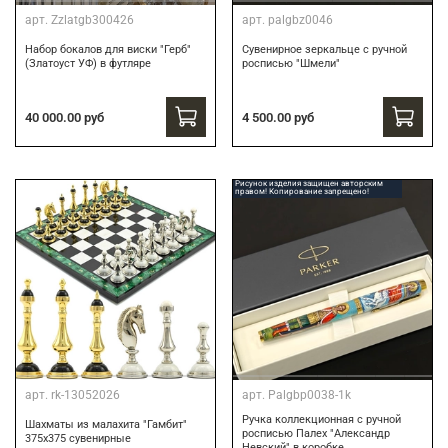
арт.
Zzlatgb300426
арт.
palgbz0046
Набор бокалов для виски "Герб"
Сувенирное зеркальце с ручной
(Златоуст УФ) в футляре
росписью "Шмели"
40 000.00 руб
4 500.00 руб
Рисунок изделия защищен авторским
правом! Копирование запрещено!
арт.
rk-13052026
арт.
Palgbp0038-1k
Ручка коллекционная с ручной
Шахматы из малахита "Гамбит"
росписью Палех "Александр
375х375 сувенирные
Невский" в коробке