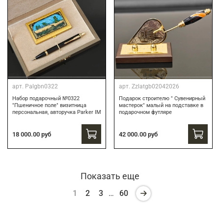
арт.
Palgbn0322
арт.
Zzlatgb02042026
Набор подарочный №0322
Подарок строителю " Сувенирный
"Пшеничное поле" визитница
мастерок" малый на подставке в
персональная, авторучка Parker IM
подарочном футляре
18 000.00 руб
42 000.00 руб
Показать еще
1
2
3
…
60