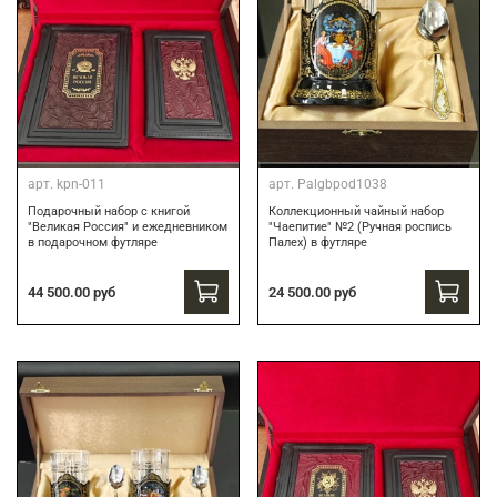
арт.
kpn-011
арт.
Palgbpod1038
Подарочный набор с книгой
Коллекционный чайный набор
"Великая Россия" и ежедневником
"Чаепитие" №2 (Ручная роспись
в подарочном футляре
Палех) в футляре
44 500.00 руб
24 500.00 руб