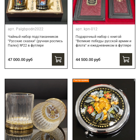
арт.
Palgbpodn2022
арт.
kpn-012
Чайный набор подстаканников
Подарочный набор c книгой
"Русские сказки" (ручная роспись
"Великие победы русской армии и
Палех) №22 в футляре
флота" и ежедневником в футляре
47 000.00 руб
44 500.00 руб
Распродажа