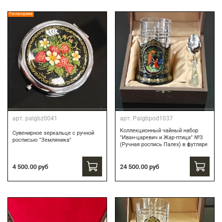
Распродажа
арт.
palgbz0041
арт.
Palgbpod1037
Коллекционный чайный набор
Сувенирное зеркальце с ручной
"Иван-царевич и Жар-птица" №3
росписью "Земляника"
(Ручная роспись Палех) в футляре
24 500.00 руб
4 500.00 руб