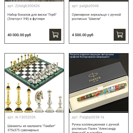
арт.
Zzlatgb300426
арт.
palgbz0046
Набор бокалов для виски "Герб"
Сувенирное зеркальце с ручной
(Златоуст УФ) в футляре
росписью "Шмели"
40 000.00 руб
4 500.00 руб
Рисунок изделия защищен авторским
правом! Копирование запрещено!
арт.
rk-13052026
арт.
Palgbp0038-1k
Ручка коллекционная с ручной
Шахматы из малахита "Гамбит"
росписью Палех "Александр
375х375 сувенирные
Невский" в коробке