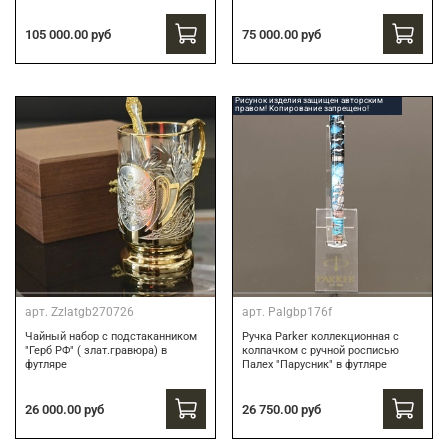
75 000.00 руб
105 000.00 руб
Рисунок изделия защищен авторским
правом! Копирование запрещено!
арт.
Zzlatgb270726
арт.
Palgbp176f
Чайный набор с подстаканником
Ручка Parker коллекционная с
"Герб РФ" ( злат.гравюра) в
колпачком с ручной росписью
футляре
Палех "Парусник" в футляре
26 000.00 руб
26 750.00 руб