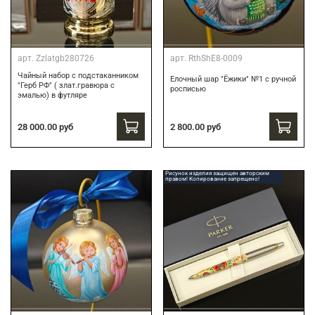
арт.
Zzlatgb280726
арт.
RthShE8-0009
Чайный набор с подстаканником
Елочный шар "Ёжики" №1 с ручной
"Герб РФ" ( злат.гравюра с
росписью
эмалью) в футляре
28 000.00 руб
2 800.00 руб
Рисунок изделия защищен авторским
правом! Копирование запрещено!