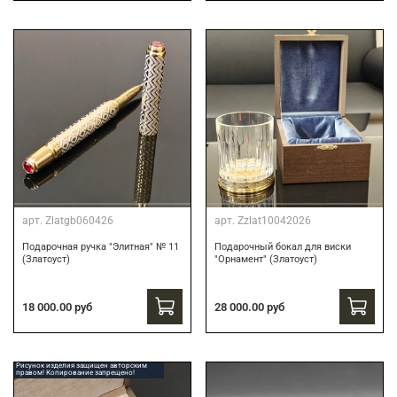
арт.
Zlatgb060426
арт.
Zzlat10042026
Подарочная ручка "Элитная" № 11
Подарочный бокал для виски
(Златоуст)
"Орнамент" (Златоуст)
18 000.00 руб
28 000.00 руб
Рисунок изделия защищен авторским
правом! Копирование запрещено!