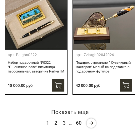
арт.
Palgbn0322
арт.
Zzlatgb02042026
Набор подарочный №0322
Подарок строителю " Сувенирный
"Пшеничное поле" визитница
мастерок" малый на подставке в
персональная, авторучка Parker IM
подарочном футляре
18 000.00 руб
42 000.00 руб
Показать еще
1
2
3
…
60