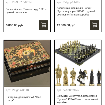
арт.
RthShE10-0014
арт.
Palgbp0148k
Коллекционная ручка Parker
Елочный шар "Зимнее чудо" №1 с
"Русские узоры" №148 с ручной
ручной росписью
росписью Палех в коробке
12 000.00 руб
5 000.00 руб
арт.
Palgbsk0010
арт.
rk-10052026
Шахматы из натурального камня
Шкатулка для бумаг А4 "Жар-
"Русичи" 420х420мм в подарочной
птица"
коробке