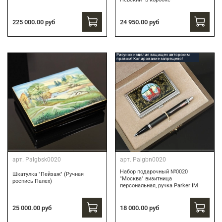
24 950.00 руб
225 000.00 руб
Рисунок изделия защищен авторским
правом! Копирование запрещено!
арт.
Palgbsk0020
арт.
Palgbn0020
Набор подарочный №0020
Шкатулка "Пейзаж" (Ручная
"Москва" визитница
роспись Палех)
персональная, ручка Parker IM
18 000.00 руб
25 000.00 руб