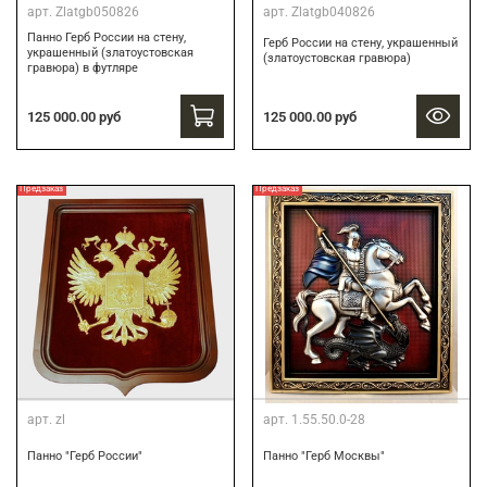
арт.
Zlatgb050826
арт.
Zlatgb040826
Панно Герб России на стену,
Герб России на стену, украшенный
украшенный (златоустовская
(златоустовская гравюра)
гравюра) в футляре
125 000.00 руб
125 000.00 руб
Предзаказ
Предзаказ
арт.
zl
арт.
1.55.50.0-28
Панно "Герб России"
Панно "Герб Москвы"