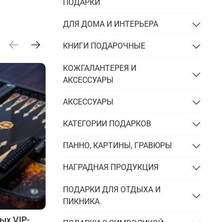
Подарки энергетику
ПОДАРКИ
Подарки юристу
ДЛЯ ДОМА И ИНТЕРЬЕРА
КНИГИ ПОДАРОЧНЫЕ
КОЖГАЛАНТЕРЕЯ И
АКСЕССУАРЫ
АКСЕССУАРЫ
КАТЕГОРИИ ПОДАРКОВ
ПАННО, КАРТИНЫ, ГРАВЮРЫ
НАГРАДНАЯ ПРОДУКЦИЯ
ПОДАРКИ ДЛЯ ОТДЫХА И
ПИКНИКА
ых VIP-
Тренды VIP-подарков 2025 года: