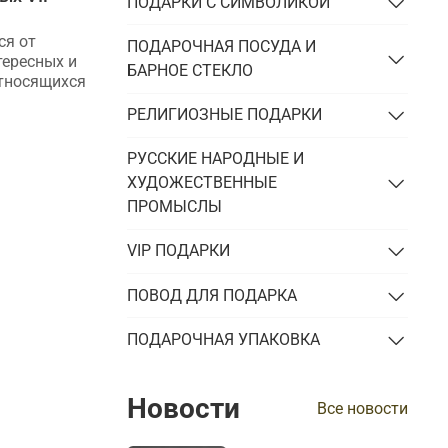
ПОДАРКИ С СИМВОЛИКОЙ
что дарят успешным людям
ся от
VIP-подарки, пользующиеся
ПОДАРОЧНАЯ ПОСУДА И
тересных и
популярностью в 2025 году, и их
БАРНОЕ СТЕКЛО
относящихся
особенности. Какие подарки не стыдно
подарить успешным женщинам и
РЕЛИГИОЗНЫЕ ПОДАРКИ
мужчинам.
РУССКИЕ НАРОДНЫЕ И
ХУДОЖЕСТВЕННЫЕ
ПРОМЫСЛЫ
VIP ПОДАРКИ
ПОВОД ДЛЯ ПОДАРКА
ПОДАРОЧНАЯ УПАКОВКА
Новости
Все новости