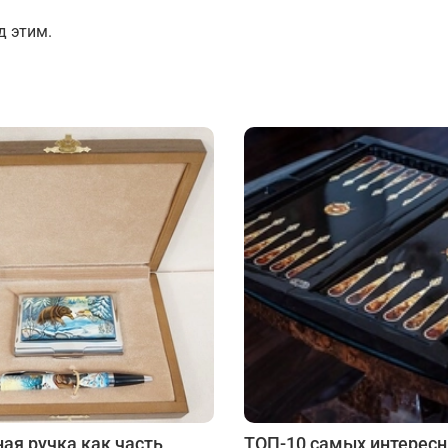
Подарки страховщику
Подарки строителю
д этим.
Подарки учителю
ая ручка как часть
ТОП-10 самых интересн