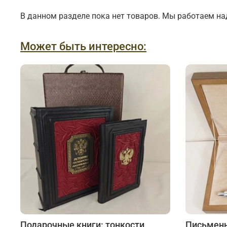
Подарки банковскому работнику
Подарки брокеру
В данном разделе пока нет товаров. Мы работаем на
Подарки директору/руководителю
Может быть интересно:
Подарочные книги: тонкости
Письменн