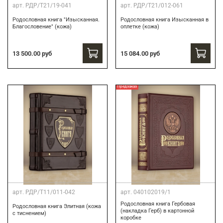
арт.
РДР/Т21/19-041
арт.
РДР/Т21/012-061
Родословная книга "Изысканная.
Родословная книга Изысканная в
Благословение" (кожа)
оплетке (кожа)
13 500.00 руб
15 084.00 руб
Предзаказ
арт.
РДР/Т11/011-042
арт.
040102019/1
Родословная книга Гербовая
Родословная книга Элитная (кожа
(накладка Герб) в картонной
с тиснением)
коробке