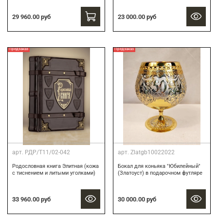
23 000.00 руб
29 960.00 руб
Предзаказ
Предзаказ
арт.
РДР/Т11/02-042
арт.
Zlatgb10022022
Родословная книга Элитная (кожа
Бокал для коньяка "Юбилейный"
с тиснением и литыми уголками)
(Златоуст) в подарочном футляре
33 960.00 руб
30 000.00 руб