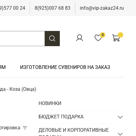
9)577 00 24
8(925)007 68 83
info@vip-zakaz24.ru
0
ЯМ
ИЗГОТОВЛЕНИЕ СУВЕНИРОВ НА ЗАКАЗ
а - Коза (Овца)
Подарки на свадьбу
Подарки финансисту
Подарки к 9 мая
Подарки охотнику
НОВИНКИ
Подарки на юбилей
Подарки химику
Подарки к Пасхе
Подарки рыбаку
Подарки чиновнику/госслужащему
БЮДЖЕТ ПОДАРКА
Подарки шахтеру
ортировка
Подарки электрику
ДЕЛОВЫЕ И КОРПОРАТИВНЫЕ