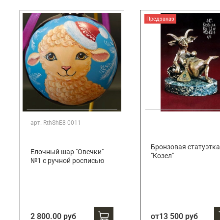
Подарки банковскому работнику
Подарки брокеру
Предзаказ
Подарки директору/руководителю
арт.
RthShE8-0011
Бронзовая статуэтка
Елочный шар "Овечки"
"Козел"
№1 с ручной росписью
2 800.00 руб
от
13 500 руб