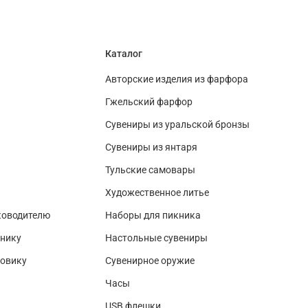
Каталог
Авторские изделия из фарфора
Гжельский фарфор
Сувениры из уральской бронзы
Сувениры из янтаря
Тульские самовары
Художественное литье
ководителю
Наборы для пикника
нику
Настольные сувениры
зовику
Сувенирное оружие
Часы
USB флешки