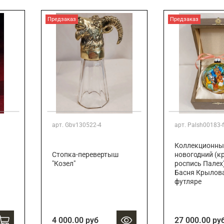
Подарки страховщику
Подарки строителю
Предзаказ
Предзаказ
Подарки учителю
арт.
Gbv130522-4
арт.
Palsh00183-f
Коллекционны
Стопка-перевертыш
новогодний (к
"Козел"
роспись Палех)
Басня Крылова
футляре
4 000.00 руб
27 000.00 ру