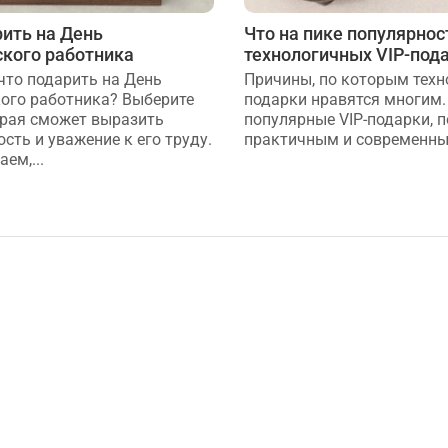
рить на День
Что на пике популярнос
кого работника
технологичных VIP-под
 что подарить на День
Причины, по которым тех
ого работника? Выберите
подарки нравятся многим.
орая сможет выразить
популярные VIP-подарки, 
сть и уважение к его труду.
практичным и современн
ем,...