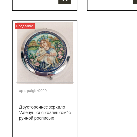
Предзаказ
арт.
palgbz0009
Двустороннее зеркало
"Аленушка с козленком" с
ручной росписью