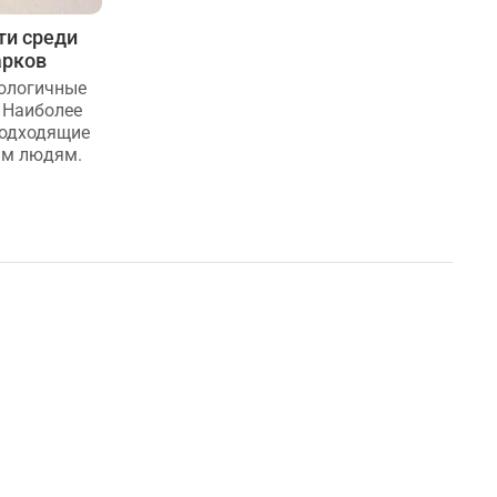
ти среди
ТОП-10 самых интересных VIP-
арков
подарков
нологичные
Чем VIP-подарки отличаются от
 Наиболее
стандартных. 10 самых интересных и
подходящие
оригинальных подарков, относящихся
ым людям.
к категории «VIP».