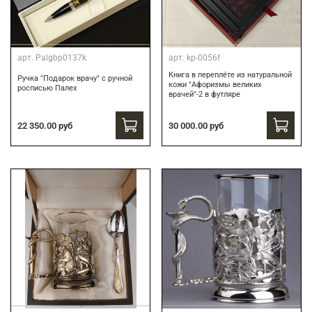
арт.
Palgbp0137k
арт.
kp-0056f
Книга в переплёте из натуральной
Ручка "Подарок врачу" с ручной
кожи "Афоризмы великих
росписью Палех
врачей"-2 в футляре
30 000.00 руб
22 350.00 руб