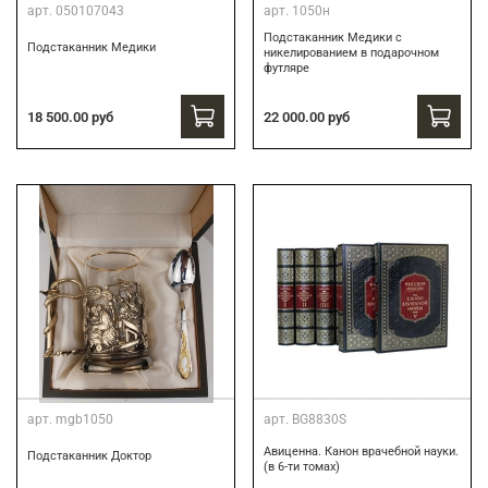
арт.
050107043
арт.
1050н
Подстаканник Медики с
Подстаканник Медики
никелированием в подарочном
футляре
22 000.00 руб
18 500.00 руб
арт.
mgb1050
арт.
BG8830S
Авиценна. Канон врачебной науки.
Подстаканник Доктор
(в 6-ти томах)