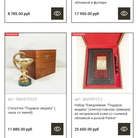
обложкой в футляре
8 785.00 руб
17 950.00 руб
Предзаказ
Предзаказ
арт.
Gbbr010324
арт.
gbp00012-z
Набор "Ежедневник "Подарок
Статуэтка "Подарок медику" (
медику" (златоустовская гравюра)
чаша со змеей)
из натуральной кожи со съемной
обложкой и ручкой Parker"
11 880.00 руб
25 650.00 руб