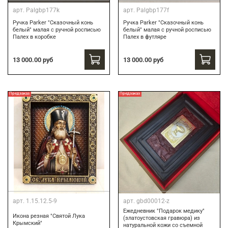
арт.
Palgbp177k
арт.
Palgbp177f
Ручка Parker "Сказочный конь
Ручка Parker "Сказочный конь
белый" малая с ручной росписью
белый" малая с ручной росписью
Палех в коробке
Палех в футляре
13 000.00 руб
13 000.00 руб
Предзаказ
Предзаказ
арт.
1.15.12.5-9
арт.
gbd00012-z
Ежедневник "Подарок медику"
Икона резная "Святой Лука
(златоустовская гравюра) из
Крымский"
натуральной кожи со съемной