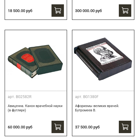
300 000.00 руб
18 500.00 руб
арт.
BG2582R
арт.
BG1380F
Авиценна. Канон врачебной науки
Афоризмы великих врачей.
(в футляре)
Бутромеев В.
60 000.00 руб
37 500.00 руб