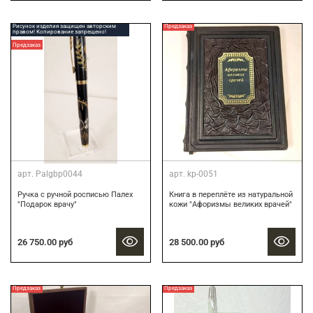
Рисунок изделия защищен авторским
Предзаказ
правом! Копирование запрещено!
Предзаказ
арт.
Palgbp0044
арт.
kp-0051
Ручка с ручной росписью Палех
Книга в переплёте из натуральной
"Подарок врачу"
кожи "Афоризмы великих врачей"
26 750.00 руб
28 500.00 руб
Предзаказ
Предзаказ