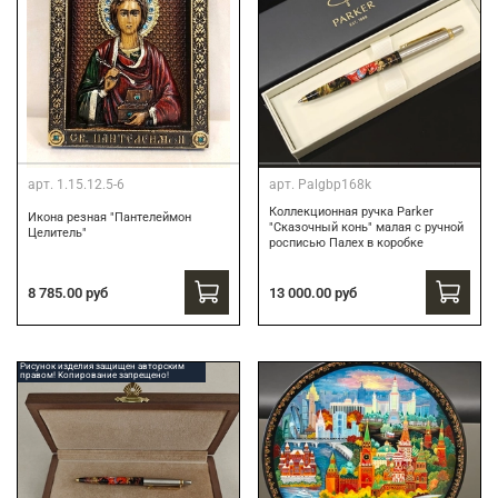
арт.
1.15.12.5-6
арт.
Palgbp168k
Коллекционная ручка Parker
Икона резная "Пантелеймон
"Сказочный конь" малая с ручной
Целитель"
росписью Палех в коробке
13 000.00 руб
8 785.00 руб
Рисунок изделия защищен авторским
правом! Копирование запрещено!