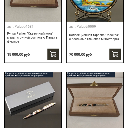
арт.
Palgbp168f
арт.
Palgbtr0009
Ручка Parker "Сказочный конь"
Коллекционная тарелка "Москва"
малая с ручной росписью Палех в
с росписью (лаковая миниатюра)
футляре
15 000.00 руб
70 000.00 руб
Рисунок изделия защищен авторским
Рисунок изделия защищен авторским
правом! Копирование запрещено!
правом! Копирование запрещено!