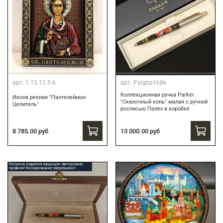
арт.
1.15.12.5-6
арт.
Palgbp168k
Коллекционная ручка Parker
Икона резная "Пантелеймон
"Сказочный конь" малая с ручной
Целитель"
росписью Палех в коробке
13 000.00 руб
8 785.00 руб
Рисунок изделия защищен авторским
правом! Копирование запрещено!