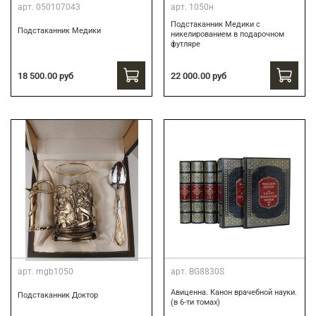
арт.
050107043
арт.
1050н
Подстаканник Медики с
Подстаканник Медики
никелированием в подарочном
футляре
22 000.00 руб
18 500.00 руб
арт.
mgb1050
арт.
BG8830S
Авиценна. Канон врачебной науки.
Подстаканник Доктор
(в 6-ти томах)