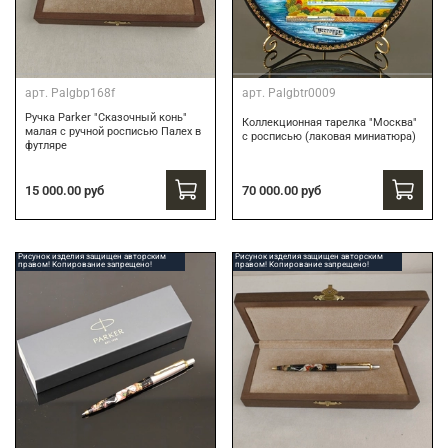
арт.
Palgbp168f
арт.
Palgbtr0009
Ручка Parker "Сказочный конь"
Коллекционная тарелка "Москва"
малая с ручной росписью Палех в
с росписью (лаковая миниатюра)
футляре
15 000.00 руб
70 000.00 руб
Рисунок изделия защищен авторским
Рисунок изделия защищен авторским
правом! Копирование запрещено!
правом! Копирование запрещено!