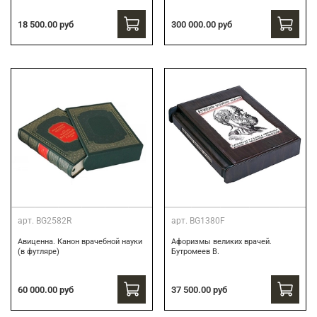
300 000.00 руб
18 500.00 руб
арт.
BG2582R
арт.
BG1380F
Авиценна. Канон врачебной науки
Афоризмы великих врачей.
(в футляре)
Бутромеев В.
60 000.00 руб
37 500.00 руб