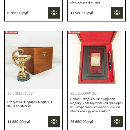
обложкой в футляре
8 785.00 руб
17 950.00 руб
Предзаказ
Предзаказ
арт.
Gbbr010324
арт.
gbp00012-z
Набор "Ежедневник "Подарок
Статуэтка "Подарок медику" (
медику" (златоустовская гравюра)
чаша со змеей)
из натуральной кожи со съемной
обложкой и ручкой Parker"
11 880.00 руб
25 650.00 руб