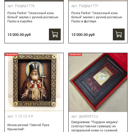
арт.
Palgbp177k
арт.
Palgbp177f
Ручка Parker "Сказочный конь
Ручка Parker "Сказочный конь
белый" малая с ручной росписью
белый" малая с ручной росписью
Палех в коробке
Палех в футляре
13 000.00 руб
13 000.00 руб
Предзаказ
Предзаказ
арт.
1.15.12.5-9
арт.
gbd00012-z
Ежедневник "Подарок медику"
Икона резная "Святой Лука
(златоустовская гравюра) из
Крымский"
натуральной кожи со съемной