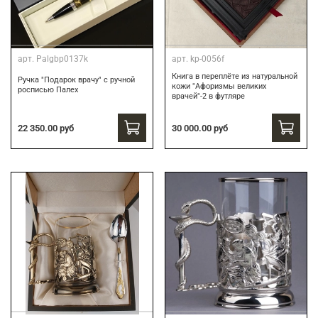
арт.
Palgbp0137k
арт.
kp-0056f
Книга в переплёте из натуральной
Ручка "Подарок врачу" с ручной
кожи "Афоризмы великих
росписью Палех
врачей"-2 в футляре
30 000.00 руб
22 350.00 руб