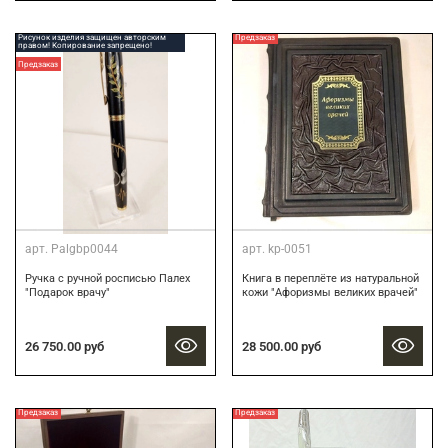
Рисунок изделия защищен авторским
Предзаказ
правом! Копирование запрещено!
Предзаказ
арт.
Palgbp0044
арт.
kp-0051
Ручка с ручной росписью Палех
Книга в переплёте из натуральной
"Подарок врачу"
кожи "Афоризмы великих врачей"
26 750.00 руб
28 500.00 руб
Предзаказ
Предзаказ