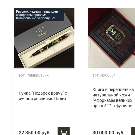
Подарки банковскому работнику
Подарки брокеру
Рисунок изделия защищен
авторским правом!
Подарки директору/руководителю
Копирование запрещено!
арт.
Palgbp0137k
арт.
kp-0056f
Книга в переплёте из
Ручка "Подарок врачу" с
натуральной кожи
ручной росписью Палех
"Афоризмы великих
врачей"-2 в футляре
22 350.00 руб
30 000.00 руб