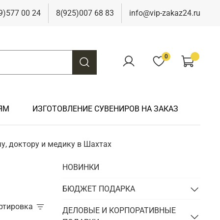
9)577 00 24
8(925)007 68 83
info@vip-zakaz24.ru
0
ЯМ
ИЗГОТОВЛЕНИЕ СУВЕНИРОВ НА ЗАКАЗ
у, доктору и медику в Шахтах
Подарки на свадьбу
Подарки финансисту
Подарки к 9 мая
Подарки охотнику
НОВИНКИ
Подарки на юбилей
Подарки химику
Подарки к Пасхе
Подарки рыбаку
Подарки чиновнику/госслужащему
БЮДЖЕТ ПОДАРКА
Подарки шахтеру
ортировка
Подарки электрику
ДЕЛОВЫЕ И КОРПОРАТИВНЫЕ