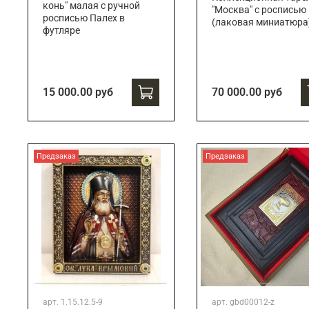
конь" малая с ручной
"Москва" с росписью
росписью Палех в
(лаковая миниатюра
футляре
15 000.00 руб
70 000.00 руб
Предзаказ
Предзаказ
арт.
1.15.12.5-9
арт.
gbd00012-z