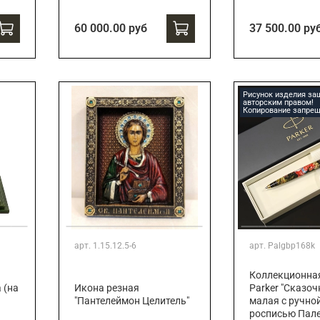
60 000.00 руб
37 500.00 ру
Рисунок изделия з
авторским правом!
Копирование запрещ
арт.
1.15.12.5-6
арт.
Palgbp168k
Коллекционна
 (на
Икона резная
Parker "Сказоч
"Пантелеймон Целитель"
малая с ручно
росписью Пале