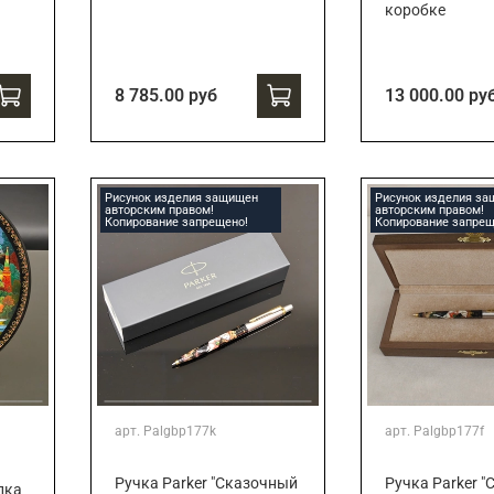
коробке
8 785.00 руб
13 000.00 ру
Рисунок изделия защищен
Рисунок изделия з
авторским правом!
авторским правом!
Копирование запрещено!
Копирование запрещ
арт.
Palgbp177k
арт.
Palgbp177f
Ручка Parker "Сказочный
Ручка Parker 
лка