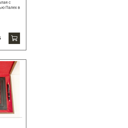
алая с
ью Палех в
б