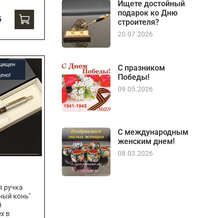
Ищете достойный
подарок ко Дню
б
строителя?
20.07.2026
ащищен
С празником
ено!
Победы!
09.05.2026
С международным
женским днем!
08.03.2026
я ручка
ный конь"
й
х в