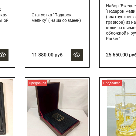
Набор "Ежедн
к
"Подарок меди
ская
Статуэтка "Подарок
(златоустовск
ьной
медику" ( чаша со змеей)
гравюра) из н
кожи со съемн
обложкой и ру
Parker"
11 880.00 руб
25 650.00 ру
Предзаказ
Предзаказ