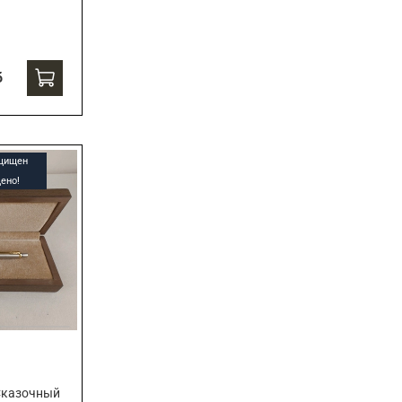
б
ащищен
ено!
"Сказочный