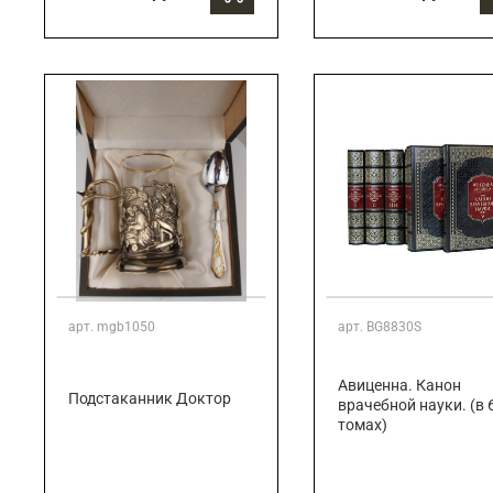
арт.
mgb1050
арт.
BG8830S
Авиценна. Канон
Подстаканник Доктор
врачебной науки. (в 
томах)