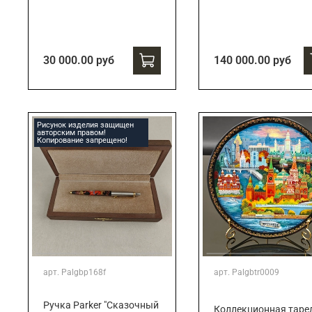
30 000.00 руб
140 000.00 руб
Рисунок изделия защищен
авторским правом!
Копирование запрещено!
арт.
Palgbp168f
арт.
Palgbtr0009
Ручка Parker "Сказочный
Коллекционная таре