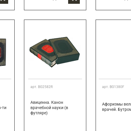
арт.
BG2582R
арт.
BG1380F
Авиценна. Канон
Афоризмы вел
6-ти
врачебной науки (в
врачей. Бутром
футляре)