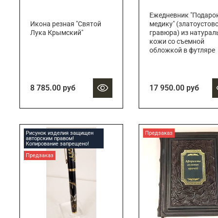
Ежедневник "Подаро
Икона резная "Святой
медику" (златоустов
Лука Крымский"
гравюра) из натурал
кожи со съемной
обложкой в футляре
8 785.00 руб
17 950.00 руб
Рисунок изделия защищен
Предзаказ
авторским правом!
Копирование запрещено!
Предзаказ