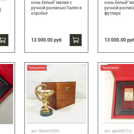
конь белый" малая с
конь белый" м
ручной росписью Палех в
ручной роспис
)
коробке
футляре
13 000.00 руб
13 000.00 ру
Предзаказ
Предзаказ
арт.
Gbbr010324
арт.
gbp00012-z