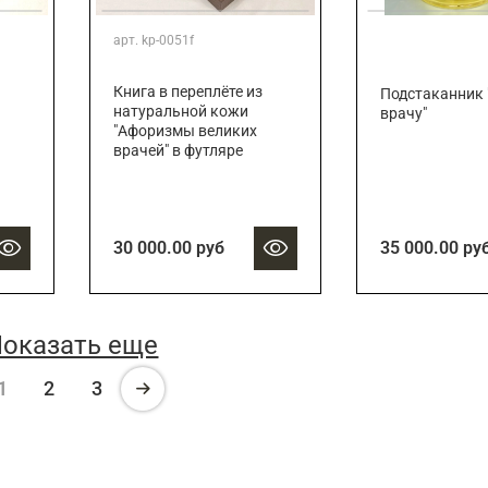
арт.
kp-0051f
Книга в переплёте из
Подстаканник 
натуральной кожи
врачу"
"Афоризмы великих
врачей" в футляре
30 000.00 руб
35 000.00 ру
оказать еще
1
2
3