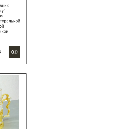
евник
ку"
ая
атуральной
ой
чкой
б