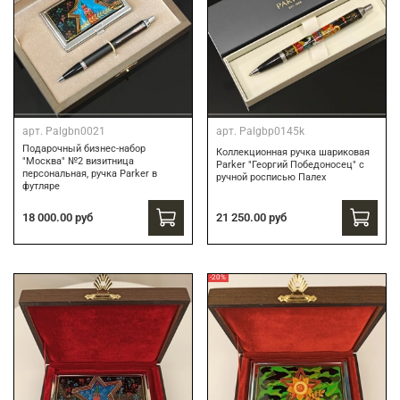
арт.
Palgbn0021
арт.
Palgbp0145k
Подарочный бизнес-набор
Коллекционная ручка шариковая
"Москва" №2 визитница
Parker "Георгий Победоносец" с
персональная, ручка Parker в
ручной росписью Палех
футляре
21 250.00 руб
18 000.00 руб
-20%