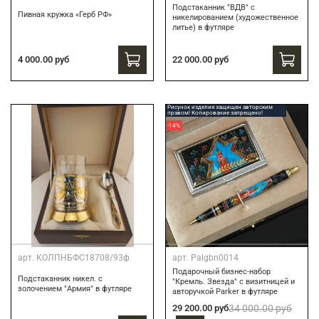
Подстаканник "ВДВ" c
Пивная кружка «Герб РФ»
никелированием (художественное
литье) в футляре
22 000.00 руб
4 000.00 руб
Рисунок изделия защищен авторским
правом! Копирование запрещено!
-14%
арт.
КОЛПНБФС18708/93ф
арт.
Palgbn0014
Подарочный бизнес-набор
Подстаканник никел. с
"Кремль. Звезда" с визитницей и
золочением "Армия" в футляре
авторучкой Parker в футляре
29 200.00 руб
34 000.00 руб