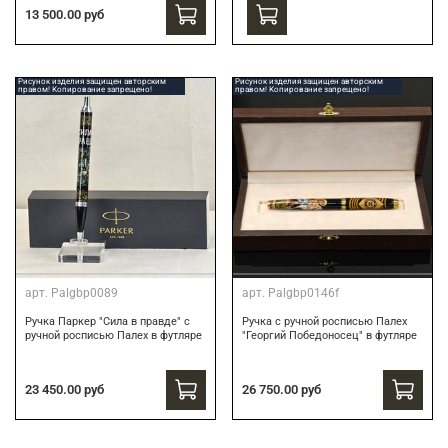
13 500.00 руб
Рисунок изделия защищен авторским
Рисунок изделия защищен авторским
правом! Копирование запрещено!
правом! Копирование запрещено!
арт.
Palgbp0089
арт.
Palgbp0146f
Ручка Паркер "Сила в правде" с
Ручка с ручной росписью Палех
ручной росписью Палех в футляре
"Георгий Победоносец" в футляре
23 450.00 руб
26 750.00 руб