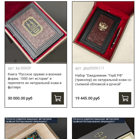
арт.
kp-0060f
арт.
gbp00001/1
Книга "Русское оружие и военная
Набор "Ежедневник "Герб РФ"
форма. 1000 лет истории" в
(триколор) из натуральной кожи со
переплете из натуральной кожи в
съемной обложкой и ручкой"
футляре
19 445.00 руб
30 000.00 руб
Рисунок изделия защищен авторским
Рисунок изделия защищен авторским
правом! Копирование запрещено!
правом! Копирование запрещено!