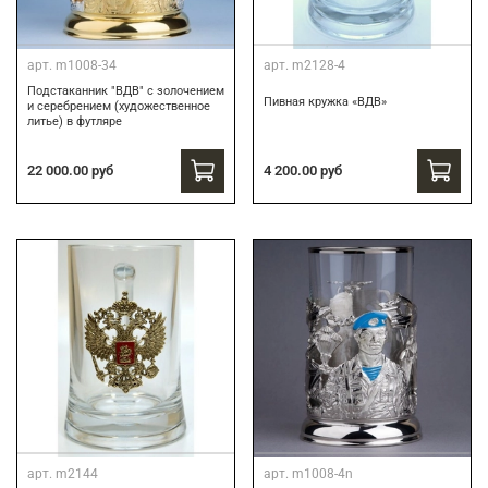
арт.
m1008-34
арт.
m2128-4
Подстаканник "ВДВ" c золочением
Пивная кружка «ВДВ»
и серебрением (художественное
литье) в футляре
22 000.00 руб
4 200.00 руб
арт.
m2144
арт.
m1008-4n