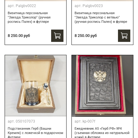
арт.
Palgbv0022
арт.
Palgbv0023
Визитница персональная
Визитница персональная
"Звезда.Триколор" (ручная
"Звезда.Триколор с ветвью"
роспись Палех) в футляре
(ручная роспись Палех) в фуляре
8 250.00 руб
8 250.00 руб
арт.
050107073
арт.
kp-007f
Подстаканник Герб (Башни
Ежедневник А5 «Герб РФ» №4
Кремля) с ложечкой в подарочном
(съемная обложка из натуральной
футляре
кожи) в футляре