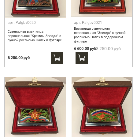
арт.
Palgbv0020
арт.
Palgbv0021
Визитница сувенирная
Сувенирная визитница
персональная "Звезда" с ручной
персональная "Кремль. Звезда" с
росписью Палех в подарочном
ручной росписью Палех в футляре
футляре
6 600.00 руб
8 250.00 руб
8 250.00 руб