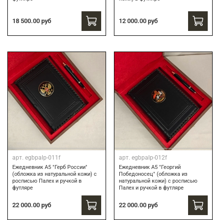
18 500.00 руб
12 000.00 руб
арт.
egbpalp-011f
арт.
egbpalp-012f
Ежедневник А5 "Герб России"
Ежедневник А5 "Георгий
(обложка из натуральной кожи) с
Победоносец" (обложка из
росписью Палех и ручкой в
натуральной кожи) с росписью
футляре
Палех и ручкой в футляре
22 000.00 руб
22 000.00 руб