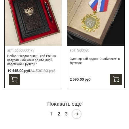
арт.
gbp00001/5
арт.
So0060
Набор "Ежедневник "Герб РФ" из
Сувенирный орден "С юбилеем" в
натуральной кожи со съемной
футляре
обложкой и ручкой "
19 445.00 руб
24 500.00 руб
2 590.00 руб
Показать еще
1
2
3