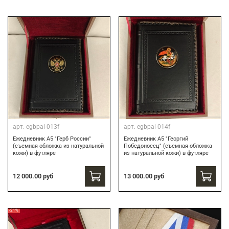
арт.
egbpal-013f
арт.
egbpal-014f
Ежедневник А5 "Герб России"
Ежедневник А5 "Георгий
(съемная обложка из натуральной
Победоносец" (съемная обложка
кожи) в футляре
из натуральной кожи) в футляре
12 000.00 руб
13 000.00 руб
-21%