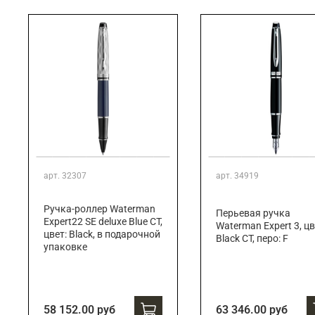
Подарки банковскому работнику
Подарки брокеру
Подарки директору/руководителю
арт.
32307
арт.
34919
Ручка-роллер Waterman
Перьевая ручка
Expert22 SE deluxe Blue CT,
Waterman Expert 3, цв
цвет: Black, в подарочной
Black CT, перо: F
упаковке
58 152.00 руб
63 346.00 руб