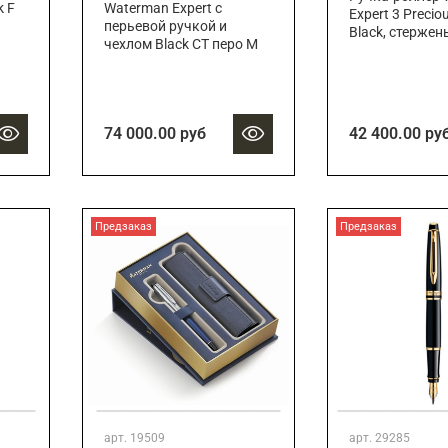
k F
Waterman Expert с
Expert 3 Preciou
перьевой ручкой и
Black, стержень
чехлом Black CT перо M
74 000.00 руб
42 400.00 ру
Предзаказ
Предзаказ
арт.
19509
арт.
29285