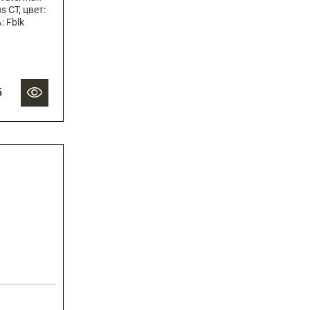
s CT, цвет:
: Fblk
б