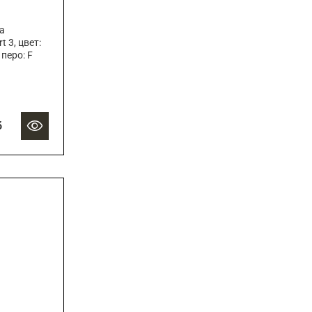
а
 3, цвет:
 перо: F
б