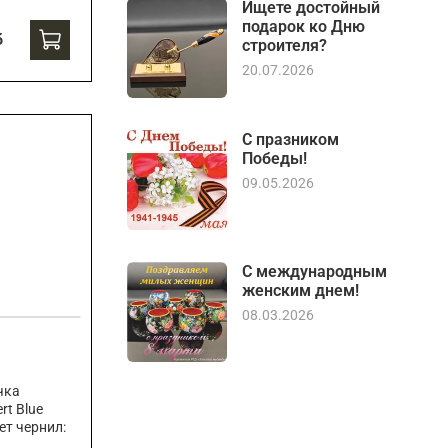
Ищете достойный
подарок ко Дню
б
строителя?
20.07.2026
С празником
Победы!
09.05.2026
С международным
женским днем!
08.03.2026
чка
rt Blue
ет чернил: