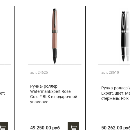
Подарки страховщику
Подарки строителю
Подарки учителю
арт.
24625
арт.
28610
Ручка- роллер
Ручка-роллер 
WatermanExpert Rose
ет:
Expert, цвет: M
Gold F BLK в подарочной
стержень: Fblk
упаковке
49 250.00 руб
50 262.00 ру