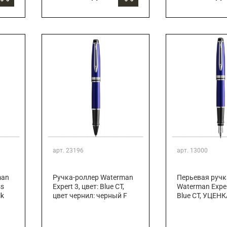
арт.
23196
арт.
13000
man
Ручка-роллер Waterman
Перьевая ручк
ss
Expert 3, цвет: Blue CT,
Waterman Expert
lk
цвет чернил: черный F
Blue CT, УЦЕНК