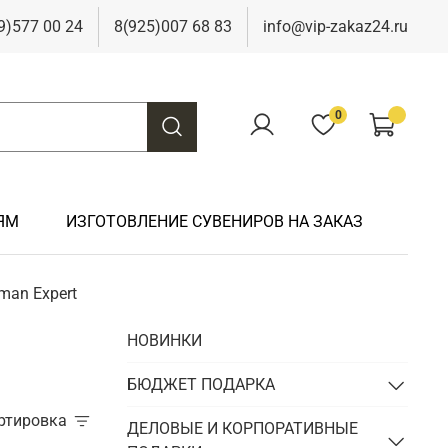
9)577 00 24
8(925)007 68 83
info@vip-zakaz24.ru
0
ЯМ
ИЗГОТОВЛЕНИЕ СУВЕНИРОВ НА ЗАКАЗ
man Expert
Подарки на свадьбу
Подарки финансисту
Подарки к 9 мая
Подарки охотнику
НОВИНКИ
Подарки на юбилей
Подарки химику
Подарки к Пасхе
Подарки рыбаку
Подарки чиновнику/госслужащему
БЮДЖЕТ ПОДАРКА
Подарки шахтеру
ортировка
Подарки электрику
ДЕЛОВЫЕ И КОРПОРАТИВНЫЕ