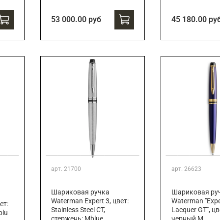
53 000.00 руб
45 180.00 ру
арт.
21700
арт.
26623
Шариковая ручка
Шариковая ру
Waterman Expert 3, цвет:
Waterman "Expe
ет:
Stainless Steel CT,
Lacquer GT", цв
blu
стержень: Mblue
черный М