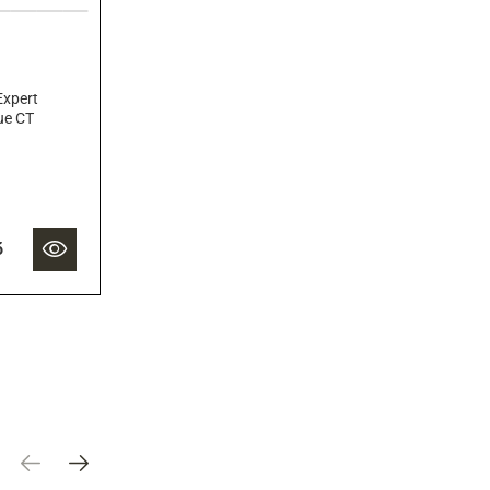
xpert
lue CT
б