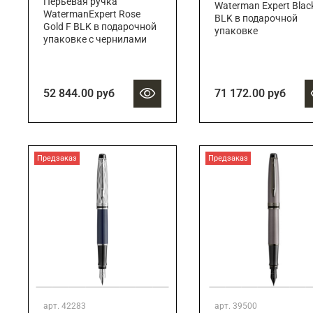
Перьевая ручка
Waterman Expert Blac
WatermanExpert Rose
BLK в подарочной
Gold F BLK в подарочной
упаковке
упаковке с чернилами
52 844.00 руб
71 172.00 руб
Предзаказ
Предзаказ
арт.
42283
арт.
39500