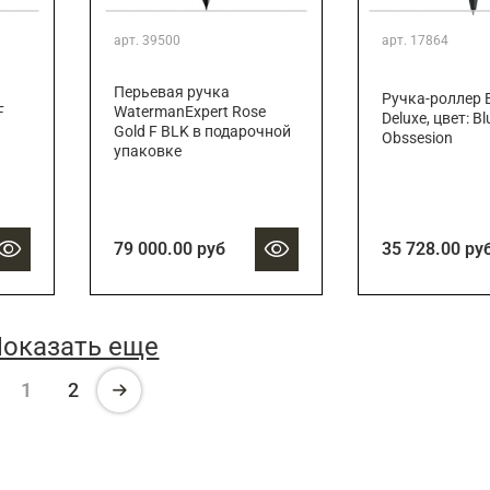
арт.
39500
арт.
17864
Перьевая ручка
Ручка-роллер E
F
WatermanExpert Rose
Deluxe, цвет: B
Gold F BLK в подарочной
Obssesion
упаковке
79 000.00 руб
35 728.00 ру
оказать еще
1
2