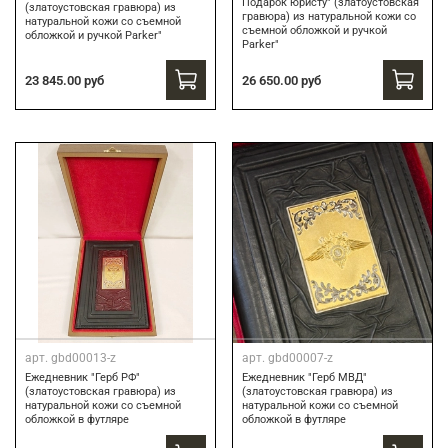
Подарок юристу" (златоустовская
(златоустовская гравюра) из
гравюра) из натуральной кожи со
натуральной кожи со съемной
съемной обложкой и ручкой
обложкой и ручкой Parker"
Parker"
23 845.00 руб
26 650.00 руб
арт.
gbd00013-z
арт.
gbd00007-z
Ежедневник "Герб РФ"
Ежедневник "Герб МВД"
(златоустовская гравюра) из
(златоустовская гравюра) из
натуральной кожи со съемной
натуральной кожи со съемной
обложкой в футляре
обложкой в футляре