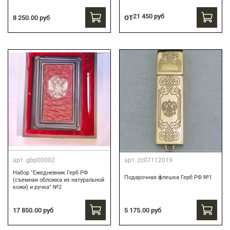
от
21 450 руб
8 250.00 руб
арт.
gbp00002
арт.
zz07112019
Набор "Ежедневник Герб РФ
Подарочная флешка Герб РФ №1
(съемная обложка из натуральной
кожи) и ручка" №2
17 850.00 руб
5 175.00 руб