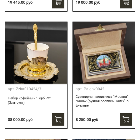
19 445.00 руб
19 000.00 руб
арт.
Zzlat010424/3
арт.
Palgbv0042
Сувенирная визитница "Москва"
Набор кофейный "Герб РФ"
№0042 (ручная роспись Палех) в
(Златоуст)
футляре
8 250.00 руб
38 000.00 руб