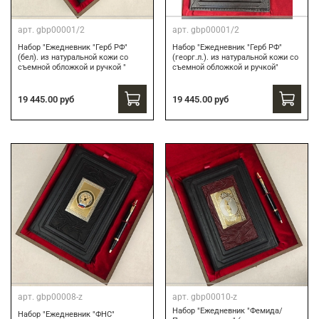
арт.
gbp00001/2
арт.
gbp00001/2
Набор "Ежедневник "Герб РФ"
Набор "Ежедневник "Герб РФ"
(бел). из натуральной кожи со
(георг.л.). из натуральной кожи со
съемной обложкой и ручкой "
съемной обложкой и ручкой"
19 445.00 руб
19 445.00 руб
арт.
gbp00008-z
арт.
gbp00010-z
Набор "Ежедневник "Фемида/
Набор "Ежедневник "ФНС"