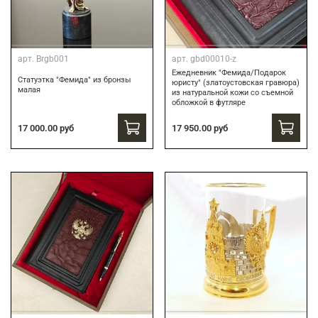
арт.
Brgb001
арт.
gbd00010-z
Ежедневник "Фемида/Подарок
Статуэтка "Фемида" из бронзы
юристу" (златоустовская гравюра)
малая
из натуральной кожи со съемной
обложкой в футляре
17 000.00 руб
17 950.00 руб