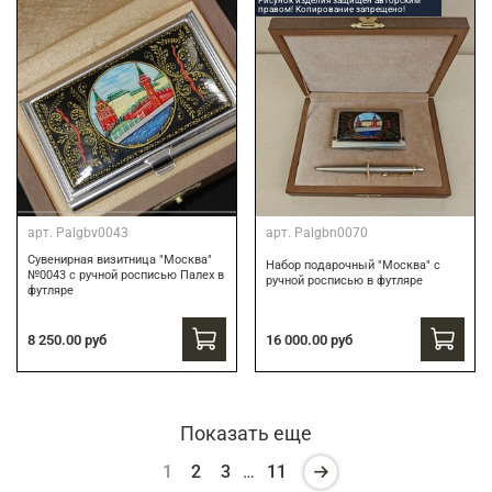
Рисунок изделия защищен авторским
правом! Копирование запрещено!
арт.
Palgbv0043
арт.
Palgbn0070
Сувенирная визитница "Москва"
Набор подарочный "Москва" с
№0043 с ручной росписью Палех в
ручной росписью в футляре
футляре
8 250.00 руб
16 000.00 руб
Показать еще
1
2
3
…
11