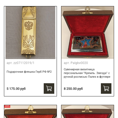
арт.
zz07112019/1
арт.
Palgbv0020
Сувенирная визитница
Подарочная флешка Герб РФ №2
персональная "Кремль. Звезда" с
ручной росписью Палех в футляре
8 250.00 руб
5 175.00 руб
-20%