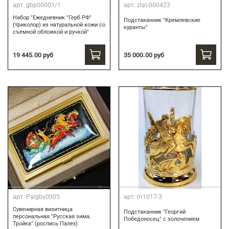
арт.
gbp00001/1
арт.
zlat-000423
Набор "Ежедневник "Герб РФ"
Подстаканник "Кремлевские
(триколор) из натуральной кожи со
куранты"
съемной обложкой и ручкой"
19 445.00 руб
35 000.00 руб
арт.
Palgbv0005
арт.
m1017-3
Сувенирная визитница
Подстаканник "Георгий
персональная "Русская зима.
Победоносец" с золочением
Тройка" (роспись Палех)