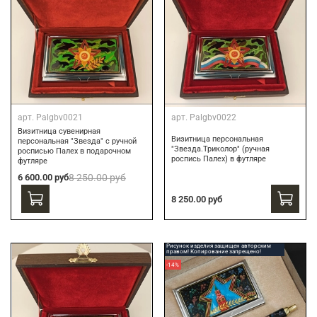
арт.
Palgbv0021
арт.
Palgbv0022
Визитница сувенирная
Визитница персональная
персональная "Звезда" с ручной
"Звезда.Триколор" (ручная
росписью Палех в подарочном
роспись Палех) в футляре
футляре
6 600.00 руб
8 250.00 руб
8 250.00 руб
Рисунок изделия защищен авторским
правом! Копирование запрещено!
-14%