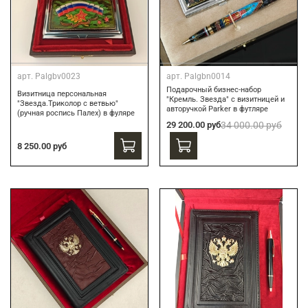
арт.
Palgbv0023
арт.
Palgbn0014
Подарочный бизнес-набор
Визитница персональная
"Кремль. Звезда" с визитницей и
"Звезда.Триколор с ветвью"
авторучкой Parker в футляре
(ручная роспись Палех) в фуляре
29 200.00 руб
34 000.00 руб
8 250.00 руб