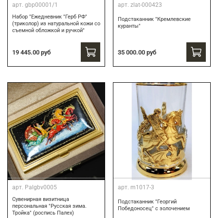
арт.
gbp00001/1
арт.
zlat-000423
Набор "Ежедневник "Герб РФ"
Подстаканник "Кремлевские
(триколор) из натуральной кожи со
куранты"
съемной обложкой и ручкой"
19 445.00 руб
35 000.00 руб
арт.
Palgbv0005
арт.
m1017-3
Сувенирная визитница
Подстаканник "Георгий
персональная "Русская зима.
Победоносец" с золочением
Тройка" (роспись Палех)