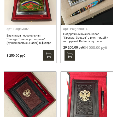
арт.
Palgbv0023
арт.
Palgbn0014
Подарочный бизнес-набор
Визитница персональная
"Кремль. Звезда" с визитницей и
"Звезда.Триколор с ветвью"
авторучкой Parker в футляре
(ручная роспись Палех) в фуляре
29 200.00 руб
34 000.00 руб
8 250.00 руб