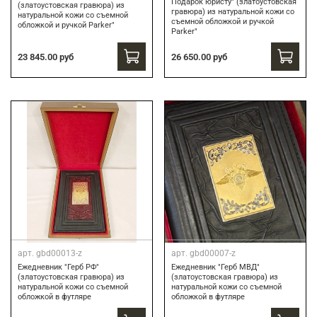
Подарок юристу" (златоустовская
(златоустовская гравюра) из
гравюра) из натуральной кожи со
натуральной кожи со съемной
съемной обложкой и ручкой
обложкой и ручкой Parker"
Parker"
23 845.00 руб
26 650.00 руб
арт.
gbd00013-z
арт.
gbd00007-z
Ежедневник "Герб РФ"
Ежедневник "Герб МВД"
(златоустовская гравюра) из
(златоустовская гравюра) из
натуральной кожи со съемной
натуральной кожи со съемной
обложкой в футляре
обложкой в футляре