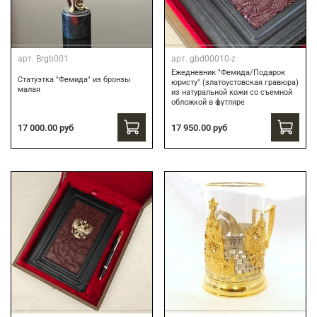
арт.
Brgb001
арт.
gbd00010-z
Ежедневник "Фемида/Подарок
Статуэтка "Фемида" из бронзы
юристу" (златоустовская гравюра)
малая
из натуральной кожи со съемной
обложкой в футляре
17 000.00 руб
17 950.00 руб