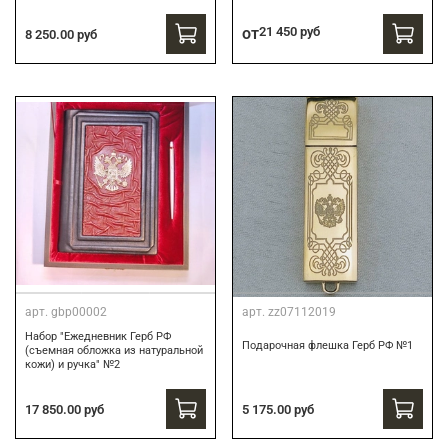
от
21 450 руб
8 250.00 руб
арт.
gbp00002
арт.
zz07112019
Набор "Ежедневник Герб РФ
Подарочная флешка Герб РФ №1
(съемная обложка из натуральной
кожи) и ручка" №2
17 850.00 руб
5 175.00 руб