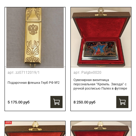
арт.
zz07112019/1
арт.
Palgbv0020
Сувенирная визитница
Подарочная флешка Герб РФ №2
персональная "Кремль. Звезда" с
ручной росписью Палех в футляре
8 250.00 руб
5 175.00 руб
-20%