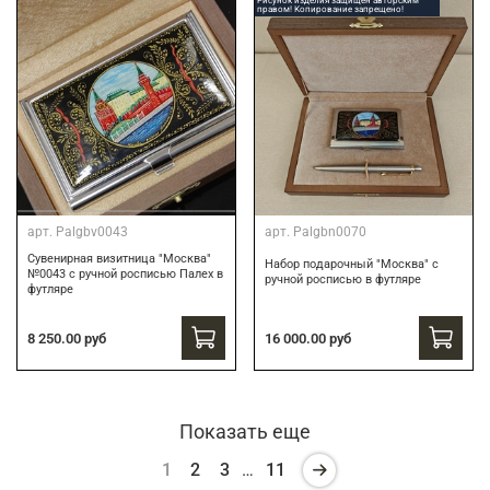
Рисунок изделия защищен авторским
правом! Копирование запрещено!
арт.
Palgbv0043
арт.
Palgbn0070
Сувенирная визитница "Москва"
Набор подарочный "Москва" с
№0043 с ручной росписью Палех в
ручной росписью в футляре
футляре
8 250.00 руб
16 000.00 руб
Показать еще
1
2
3
…
11