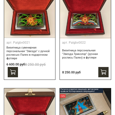
арт.
Palgbv0021
арт.
Palgbv0022
Визитница сувенирная
Визитница персональная
персональная "Звезда" с ручной
"Звезда.Триколор" (ручная
росписью Палех в подарочном
роспись Палех) в футляре
футляре
6 600.00 руб
8 250.00 руб
8 250.00 руб
Рисунок изделия защищен авторским
правом! Копирование запрещено!
-14%