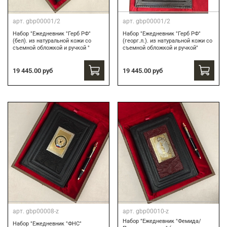
арт.
gbp00001/2
арт.
gbp00001/2
Набор "Ежедневник "Герб РФ"
Набор "Ежедневник "Герб РФ"
(бел). из натуральной кожи со
(георг.л.). из натуральной кожи со
съемной обложкой и ручкой "
съемной обложкой и ручкой"
19 445.00 руб
19 445.00 руб
арт.
gbp00008-z
арт.
gbp00010-z
Набор "Ежедневник "Фемида/
Набор "Ежедневник "ФНС"