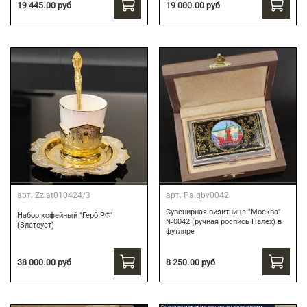
19 445.00 руб
19 000.00 руб
арт.
Zzlat010424/3
арт.
Palgbv0042
Сувенирная визитница "Москва"
Набор кофейный "Герб РФ"
№0042 (ручная роспись Палех) в
(Златоуст)
футляре
8 250.00 руб
38 000.00 руб