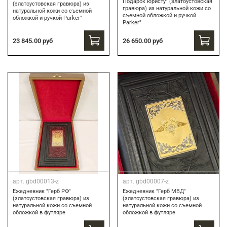
Подарок юристу" (златоустовская
(златоустовская гравюра) из
гравюра) из натуральной кожи со
натуральной кожи со съемной
съемной обложкой и ручкой
обложкой и ручкой Parker"
Parker"
23 845.00 руб
26 650.00 руб
арт.
gbd00013-z
арт.
gbd00007-z
Ежедневник "Герб РФ"
Ежедневник "Герб МВД"
(златоустовская гравюра) из
(златоустовская гравюра) из
натуральной кожи со съемной
натуральной кожи со съемной
обложкой в футляре
обложкой в футляре