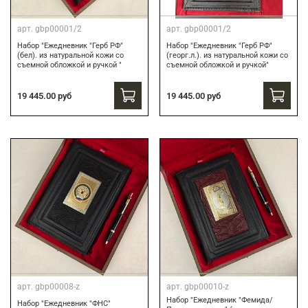
арт.
gbp00001/2
арт.
gbp00001/2
Набор "Ежедневник "Герб РФ"
Набор "Ежедневник "Герб РФ"
(бел). из натуральной кожи со
(георг.л.). из натуральной кожи со
съемной обложкой и ручкой "
съемной обложкой и ручкой"
19 445.00 руб
19 445.00 руб
арт.
gbp00008-z
арт.
gbp00010-z
Набор "Ежедневник "Фемида/
Набор "Ежедневник "ФНС"