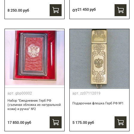
от
21 450 руб
8 250.00 руб
арт.
gbp00002
арт.
zz07112019
Набор "Ежедневник Герб РФ
Подарочная флешка Герб РФ №1
(съемная обложка из натуральной
кожи) и ручка" №2
17 850.00 руб
5 175.00 руб