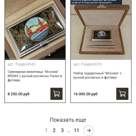
Рисунок изделия защищен авторским
правом! Копирование запрещено!
арт.
Palgbv0043
арт.
Palgbn0070
Сувенирная визитница "Москва"
Набор подарочный "Москва" с
№0043 с ручной росписью Палех в
ручной росписью в футляре
футляре
8 250.00 руб
16 000.00 руб
Показать еще
1
2
3
…
11