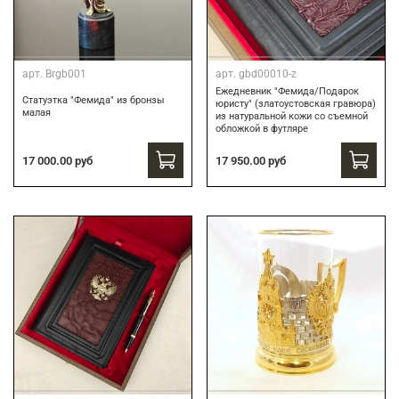
арт.
Brgb001
арт.
gbd00010-z
Ежедневник "Фемида/Подарок
Статуэтка "Фемида" из бронзы
юристу" (златоустовская гравюра)
малая
из натуральной кожи со съемной
обложкой в футляре
17 000.00 руб
17 950.00 руб