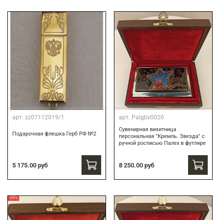
арт.
zz07112019/1
арт.
Palgbv0020
Сувенирная визитница
Подарочная флешка Герб РФ №2
персональная "Кремль. Звезда" с
ручной росписью Палех в футляре
8 250.00 руб
5 175.00 руб
-20%