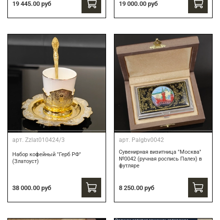
19 445.00 руб
19 000.00 руб
арт.
Zzlat010424/3
арт.
Palgbv0042
Сувенирная визитница "Москва"
Набор кофейный "Герб РФ"
№0042 (ручная роспись Палех) в
(Златоуст)
футляре
8 250.00 руб
38 000.00 руб