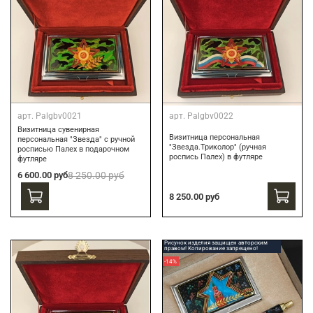
арт.
Palgbv0021
арт.
Palgbv0022
Визитница сувенирная
Визитница персональная
персональная "Звезда" с ручной
"Звезда.Триколор" (ручная
росписью Палех в подарочном
роспись Палех) в футляре
футляре
6 600.00 руб
8 250.00 руб
8 250.00 руб
Рисунок изделия защищен авторским
правом! Копирование запрещено!
-14%