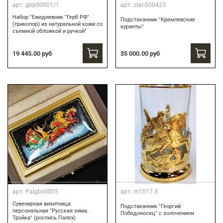
арт.
gbp00001/1
арт.
zlat-000423
Набор "Ежедневник "Герб РФ"
Подстаканник "Кремлевские
(триколор) из натуральной кожи со
куранты"
съемной обложкой и ручкой"
19 445.00 руб
35 000.00 руб
арт.
Palgbv0005
арт.
m1017-3
Сувенирная визитница
Подстаканник "Георгий
персональная "Русская зима.
Победоносец" с золочением
Тройка" (роспись Палех)