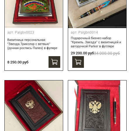
арт.
Palgbv0023
арт.
Palgbn0014
Подарочный бизнес-набор
Визитница персональная
"Кремль. Звезда" с визитницей и
"Звезда.Триколор с ветвью"
авторучкой Parker в футляре
(ручная роспись Палех) в фуляре
29 200.00 руб
34 000.00 руб
8 250.00 руб