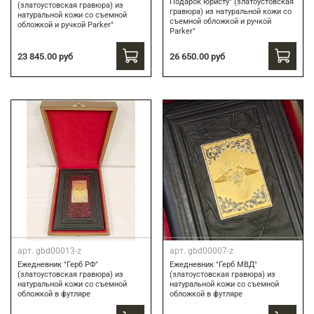
Подарок юристу" (златоустовская
(златоустовская гравюра) из
гравюра) из натуральной кожи со
натуральной кожи со съемной
съемной обложкой и ручкой
обложкой и ручкой Parker"
Parker"
23 845.00 руб
26 650.00 руб
арт.
gbd00013-z
арт.
gbd00007-z
Ежедневник "Герб РФ"
Ежедневник "Герб МВД"
(златоустовская гравюра) из
(златоустовская гравюра) из
натуральной кожи со съемной
натуральной кожи со съемной
обложкой в футляре
обложкой в футляре