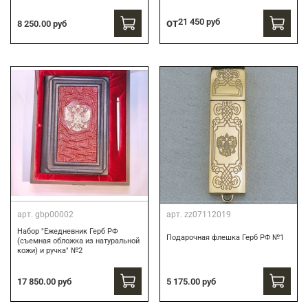
от
21 450 руб
8 250.00 руб
арт.
gbp00002
арт.
zz07112019
Набор "Ежедневник Герб РФ
Подарочная флешка Герб РФ №1
(съемная обложка из натуральной
кожи) и ручка" №2
17 850.00 руб
5 175.00 руб