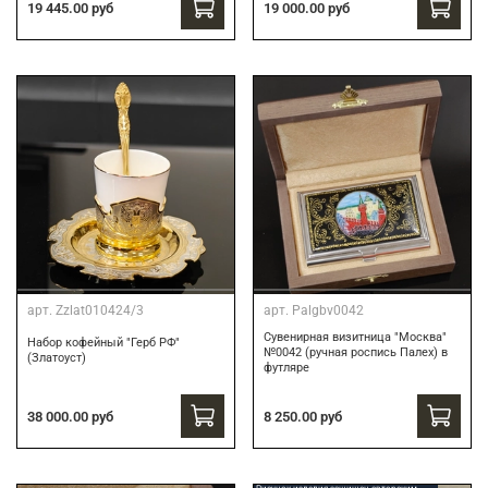
19 445.00 руб
19 000.00 руб
арт.
Zzlat010424/3
арт.
Palgbv0042
Сувенирная визитница "Москва"
Набор кофейный "Герб РФ"
№0042 (ручная роспись Палех) в
(Златоуст)
футляре
8 250.00 руб
38 000.00 руб