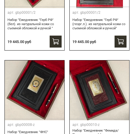
арт.
gbp00001/2
арт.
gbp00001/2
Набор "Ежедневник "Герб РФ"
Набор "Ежедневник "Герб РФ"
(бел). из натуральной кожи со
(георг.л.). из натуральной кожи со
съемной обложкой и ручкой "
съемной обложкой и ручкой"
19 445.00 руб
19 445.00 руб
арт.
gbp00008-z
арт.
gbp00010-z
Набор "Ежедневник "Фемида/
Набор "Ежедневник "ФНС"