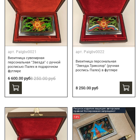
арт.
Palgbv0021
арт.
Palgbv0022
Визитница сувенирная
Визитница персональная
персональная "Звезда" с ручной
"Звезда.Триколор" (ручная
росписью Палех в подарочном
роспись Палех) в футляре
футляре
6 600.00 руб
8 250.00 руб
8 250.00 руб
Рисунок изделия защищен авторским
правом! Копирование запрещено!
-14%