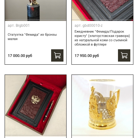
арт.
Brgb001
арт.
gbd00010-z
Ежедневник "Фемида/Подарок
Статуэтка "Фемида" из бронзы
юристу" (златоустовская гравюра)
малая
из натуральной кожи со съемной
обложкой в футляре
17 000.00 руб
17 950.00 руб