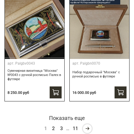
Рисунок изделия защищен авторским
правом! Копирование запрещено!
арт.
Palgbv0043
арт.
Palgbn0070
Сувенирная визитница "Москва"
Набор подарочный "Москва" с
№0043 с ручной росписью Палех в
ручной росписью в футляре
футляре
8 250.00 руб
16 000.00 руб
Показать еще
1
2
3
…
11