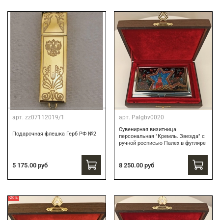
арт.
zz07112019/1
арт.
Palgbv0020
Сувенирная визитница
Подарочная флешка Герб РФ №2
персональная "Кремль. Звезда" с
ручной росписью Палех в футляре
8 250.00 руб
5 175.00 руб
-20%