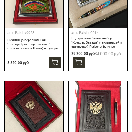
арт.
Palgbv0023
арт.
Palgbn0014
Подарочный бизнес-набор
Визитница персональная
"Кремль. Звезда" с визитницей и
"Звезда.Триколор с ветвью"
авторучкой Parker в футляре
(ручная роспись Палех) в фуляре
29 200.00 руб
34 000.00 руб
8 250.00 руб