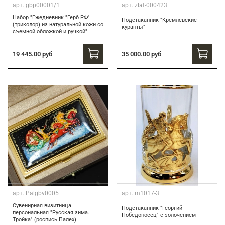
арт.
gbp00001/1
арт.
zlat-000423
Набор "Ежедневник "Герб РФ"
Подстаканник "Кремлевские
(триколор) из натуральной кожи со
куранты"
съемной обложкой и ручкой"
19 445.00 руб
35 000.00 руб
арт.
Palgbv0005
арт.
m1017-3
Сувенирная визитница
Подстаканник "Георгий
персональная "Русская зима.
Победоносец" с золочением
Тройка" (роспись Палех)