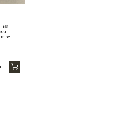
чный
ной
тляре
б