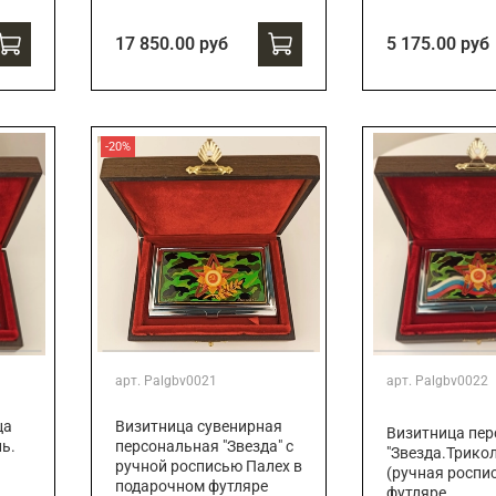
17 850.00 руб
5 175.00 руб
-20%
арт.
Palgbv0021
арт.
Palgbv0022
Визитница сувенирная
ца
Визитница пе
персональная "Звезда" с
ь.
"Звезда.Трико
ручной росписью Палех в
(ручная роспис
подарочном футляре
футляре