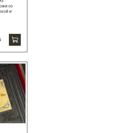
из
ожи со
жкой и
б