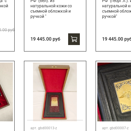
а" с
РФ" (бел). из
РФ" (георг.л.). 
чкой
натуральной кожи со
натуральной к
съемной обложкой и
съемной обло
ручкой "
ручкой"
0.00 руб
19 445.00 руб
19 445.00 ру
арт.
gbd00013-z
арт.
gbd00007-z