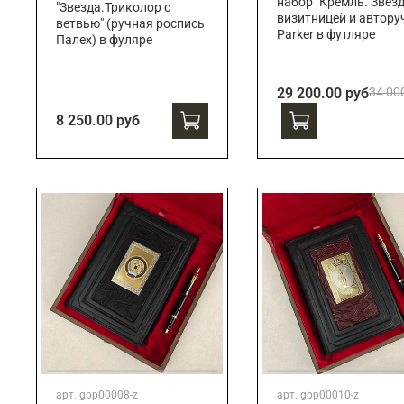
набор "Кремль. Звезд
"Звезда.Триколор с
визитницей и автору
ветвью" (ручная роспись
Parker в футляре
Палех) в фуляре
29 200.00 руб
34 00
8 250.00 руб
арт.
gbp00008-z
арт.
gbp00010-z