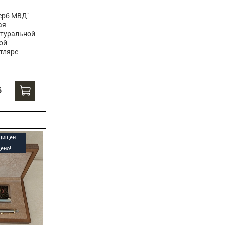
ерб МВД"
ая
атуральной
ой
тляре
б
ащищен
ено!