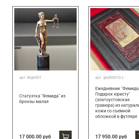
Подарки банковскому работнику
Подарки брокеру
Подарки директору/руководителю
арт.
Brgb001
арт.
gbd00010-z
Ежедневник "Фемида
Подарок юристу"
Статуэтка "Фемида" из
(златоустовская
бронзы малая
гравюра) из натурал
кожи со съемной
обложкой в футляре
17 000.00 руб
17 950.00 руб