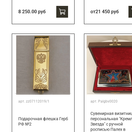
8 250.00 руб
от
21 450 руб
арт.
zz07112019/1
арт.
Palgbv0020
Сувенирная визитни
Подарочная флешка Герб
персональная "Кремл
РФ №2
Звезда" с ручной
росписью Палех в