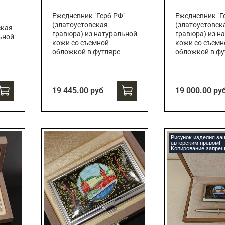
Ежедневник "Герб РФ"
Ежедневник "Г
(златоустовская
(златоустовск
ская
гравюра) из натуральной
гравюра) из н
ьной
кожи со съемной
кожи со съемн
обложкой в футляре
обложкой в фу
19 445.00 руб
19 000.00 ру
Рисунок изделия з
авторским правом!
Копирование запрещ