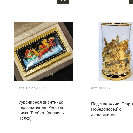
арт.
Palgbv0005
арт.
m1017-3
Сувенирная визитница
Подстаканник "Георг
персональная "Русская
Победоносец" с
зима. Тройка" (роспись
золочением
Палех)