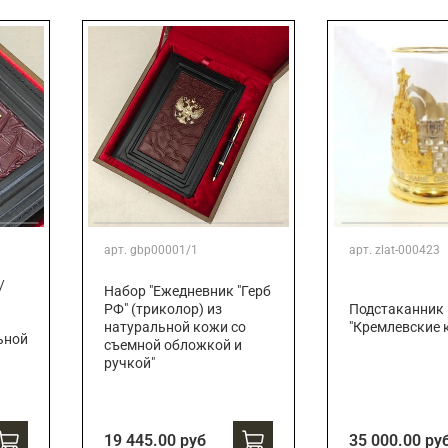
Подарки страховщику
Подарки строителю
Подарки учителю
арт.
gbp00001/1
арт.
zlat-000423
/
Набор "Ежедневник "Герб
РФ" (триколор) из
Подстаканник
натуральной кожи со
"Кремлевские 
ьной
съемной обложкой и
ручкой"
19 445.00 руб
35 000.00 ру