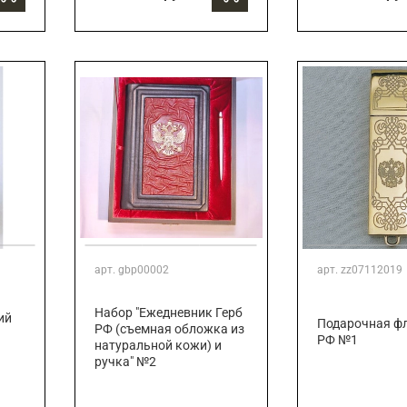
арт.
gbp00002
арт.
zz07112019
Набор "Ежедневник Герб
ий
Подарочная ф
РФ (съемная обложка из
РФ №1
натуральной кожи) и
ручка" №2