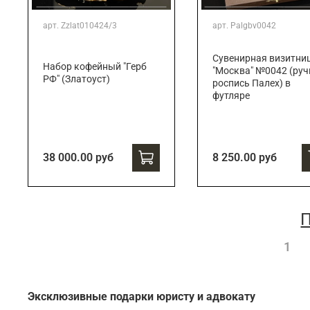
арт.
Zzlat010424/3
арт.
Palgbv0042
Сувенирная визитни
Набор кофейный "Герб
"Москва" №0042 (руч
РФ" (Златоуст)
роспись Палех) в
футляре
38 000.00 руб
8 250.00 руб
П
1
Эксклюзивные подарки юристу и адвокату