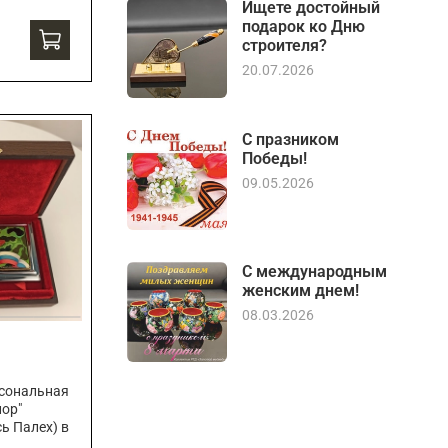
Ищете достойный
подарок ко Дню
строителя?
20.07.2026
С празником
Победы!
09.05.2026
С международным
женским днем!
08.03.2026
рсональная
лор"
ь Палех) в