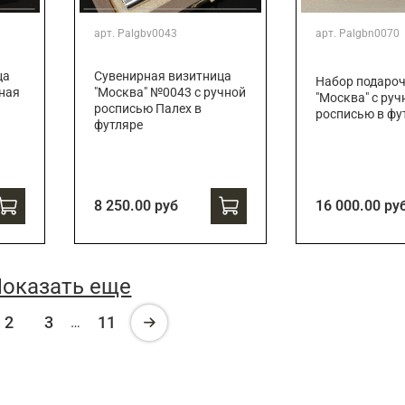
арт.
Palgbv0043
арт.
Palgbn0070
ца
Сувенирная визитница
Набор подаро
ная
"Москва" №0043 с ручной
"Москва" с руч
росписью Палех в
росписью в фу
футляре
8 250.00 руб
16 000.00 ру
оказать еще
2
3
11
…