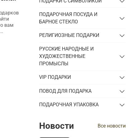
ПОДАРКИ С СИМВОЛИКОЙ
причем тут Витте и почему
сегодня это эксклюзивный
подарков
ПОДАРОЧНАЯ ПОСУДА И
подарок
айти
БАРНОЕ СТЕКЛО
то вам
История появления подстаканника.
..
Причины его популярности на
РЕЛИГИОЗНЫЕ ПОДАРКИ
территории России и преимущества
использования. Основные отличия VIP-
РУССКИЕ НАРОДНЫЕ И
подстаканника от обычного.
ХУДОЖЕСТВЕННЫЕ
ПРОМЫСЛЫ
VIP ПОДАРКИ
ПОВОД ДЛЯ ПОДАРКА
ПОДАРОЧНАЯ УПАКОВКА
Новости
Все новости