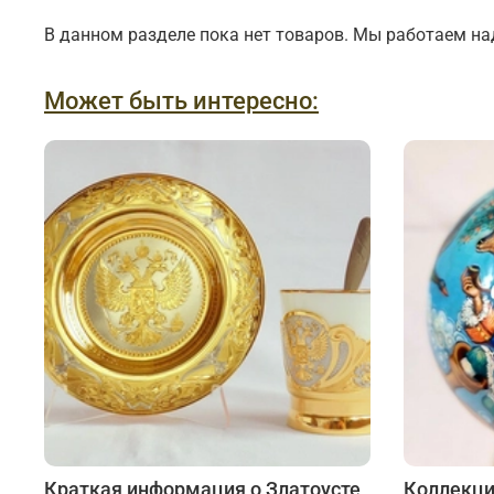
Подарки банковскому работнику
Подарки брокеру
В данном разделе пока нет товаров. Мы работаем на
Подарки директору/руководителю
Может быть интересно:
Краткая информация о Златоусте
Коллекци