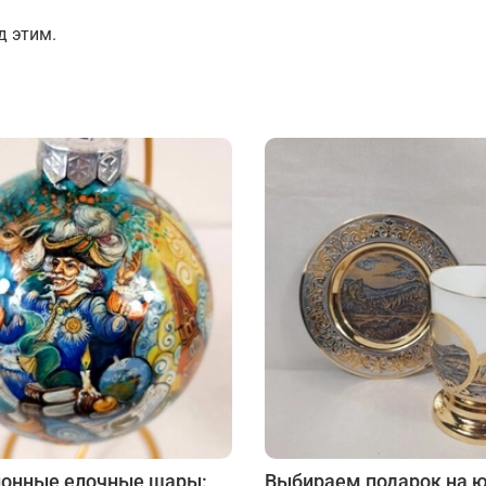
Подарки страховщику
Подарки строителю
д этим.
Подарки учителю
онные елочные шары:
Выбираем подарок на 