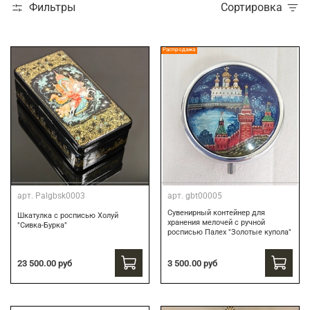
Фильтры
Сортировка
Распродажа
арт.
Palgbsk0003
арт.
gbt00005
Сувенирный контейнер для
Шкатулка с росписью Холуй
хранения мелочей с ручной
"Сивка-Бурка"
росписью Палех "Золотые купола"
3 500.00 руб
23 500.00 руб