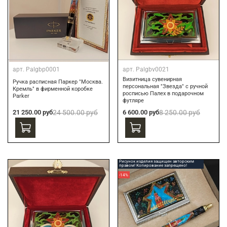
арт.
Palgbp0001
арт.
Palgbv0021
Визитница сувенирная
Ручка расписная Паркер "Москва.
персональная "Звезда" с ручной
Кремль" в фирменной коробке
росписью Палех в подарочном
Parker
футляре
21 250.00 руб
24 500.00 руб
6 600.00 руб
8 250.00 руб
Рисунок изделия защищен авторским
правом! Копирование запрещено!
-14%