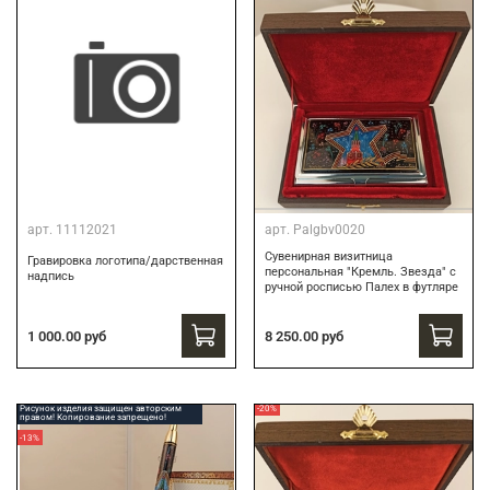
арт.
11112021
арт.
Palgbv0020
Сувенирная визитница
Гравировка логотипа/дарственная
персональная "Кремль. Звезда" с
надпись
ручной росписью Палех в футляре
8 250.00 руб
1 000.00 руб
Рисунок изделия защищен авторским
-20%
правом! Копирование запрещено!
-13%