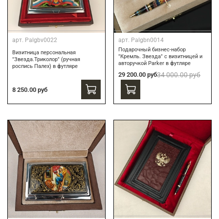
арт.
Palgbv0022
арт.
Palgbn0014
Подарочный бизнес-набор
Визитница персональная
"Кремль. Звезда" с визитницей и
"Звезда.Триколор" (ручная
авторучкой Parker в футляре
роспись Палех) в футляре
29 200.00 руб
34 000.00 руб
8 250.00 руб