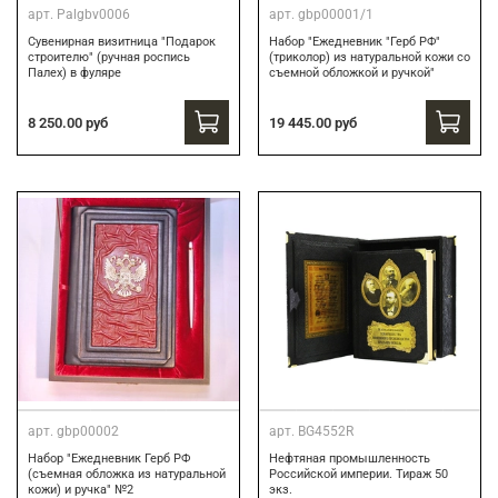
арт.
Palgbv0006
арт.
gbp00001/1
Сувенирная визитница "Подарок
Набор "Ежедневник "Герб РФ"
строителю" (ручная роспись
(триколор) из натуральной кожи со
Палех) в фуляре
съемной обложкой и ручкой"
8 250.00 руб
19 445.00 руб
арт.
gbp00002
арт.
BG4552R
Набор "Ежедневник Герб РФ
Нефтяная промышленность
(съемная обложка из натуральной
Российской империи. Тираж 50
кожи) и ручка" №2
экз.