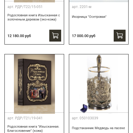
арт.
РДР/Т22/15-051
арт.
2201-м
Родословная книга Изысканная с
Икорница "Осетровая"
золоченым деревом (эко-кожа)
12 180.00 руб
17 000.00 руб
арт.
РДР/Т21/19-041
арт.
050103039
Родословная книга "Изысканная.
Подстаканник Медведь на пасеке
Благословение" (кожа)