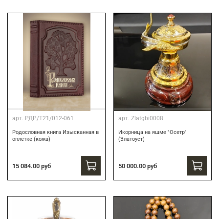
арт.
РДР/Т21/012-061
арт.
Zlatgbi0008
Родословная книга Изысканная в
Икорница на яшме "Осетр"
оплетке (кожа)
(Златоуст)
15 084.00 руб
50 000.00 руб