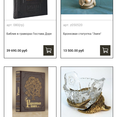
арт.
080(гр)
арт.
z050520
Библия в гравюрах Гюстава Доре
Бронзовая статуэтка "Змея"
39 690.00 руб
13 500.00 руб