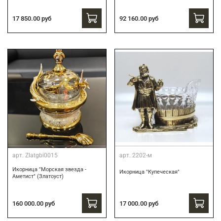
17 850.00 руб
92 160.00 руб
арт.
Zlatgbi0015
арт.
2202-м
Икорница "Морская звезда -
Икорница "Купеческая"
Аметист" (Златоуст)
160 000.00 руб
17 000.00 руб