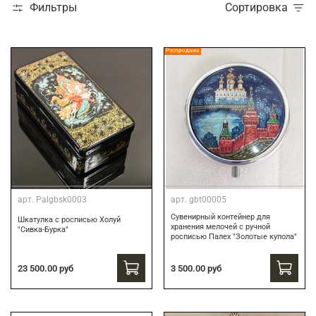
Фильтры
Сортировка
Распродажа
арт.
Palgbsk0003
арт.
gbt00005
Сувенирный контейнер для
Шкатулка с росписью Холуй
хранения мелочей с ручной
"Сивка-Бурка"
росписью Палех "Золотые купола"
3 500.00 руб
23 500.00 руб