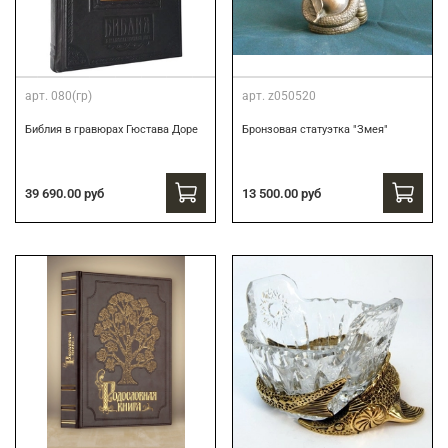
арт.
080(гр)
арт.
z050520
Библия в гравюрах Гюстава Доре
Бронзовая статуэтка "Змея"
39 690.00 руб
13 500.00 руб