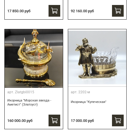
17 850.00 руб
92 160.00 руб
арт.
Zlatgbi0015
арт.
2202-м
Икорница "Морская звезда -
Икорница "Купеческая"
Аметист" (Златоуст)
160 000.00 руб
17 000.00 руб