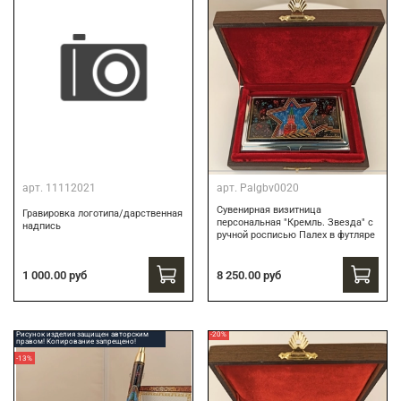
арт.
11112021
арт.
Palgbv0020
Сувенирная визитница
Гравировка логотипа/дарственная
персональная "Кремль. Звезда" с
надпись
ручной росписью Палех в футляре
8 250.00 руб
1 000.00 руб
Рисунок изделия защищен авторским
-20%
правом! Копирование запрещено!
-13%