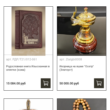
арт.
РДР/Т21/012-061
арт.
Zlatgbi0008
Родословная книга Изысканная в
Икорница на яшме "Осетр"
оплетке (кожа)
(Златоуст)
15 084.00 руб
50 000.00 руб