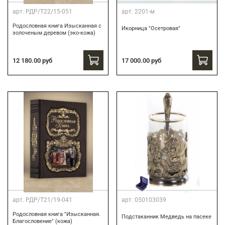
арт.
РДР/Т22/15-051
арт.
2201-м
Родословная книга Изысканная с
Икорница "Осетровая"
золоченым деревом (эко-кожа)
12 180.00 руб
17 000.00 руб
арт.
РДР/Т21/19-041
арт.
050103039
Родословная книга "Изысканная.
Подстаканник Медведь на пасеке
Благословение" (кожа)