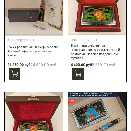
арт.
Palgbp0001
арт.
Palgbv0021
Визитница сувенирная
Ручка расписная Паркер "Москва.
персональная "Звезда" с ручной
Кремль" в фирменной коробке
росписью Палех в подарочном
Parker
футляре
21 250.00 руб
24 500.00 руб
6 600.00 руб
8 250.00 руб
Рисунок изделия защищен авторским
правом! Копирование запрещено!
-14%