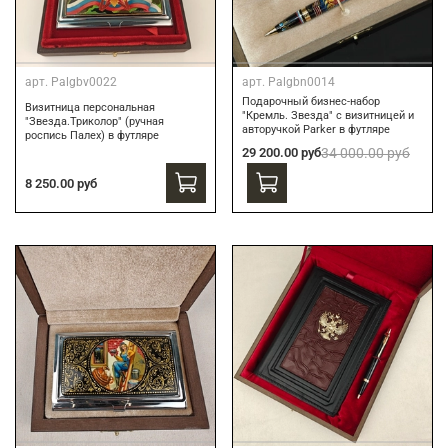
арт.
Palgbv0022
арт.
Palgbn0014
Подарочный бизнес-набор
Визитница персональная
"Кремль. Звезда" с визитницей и
"Звезда.Триколор" (ручная
авторучкой Parker в футляре
роспись Палех) в футляре
29 200.00 руб
34 000.00 руб
8 250.00 руб