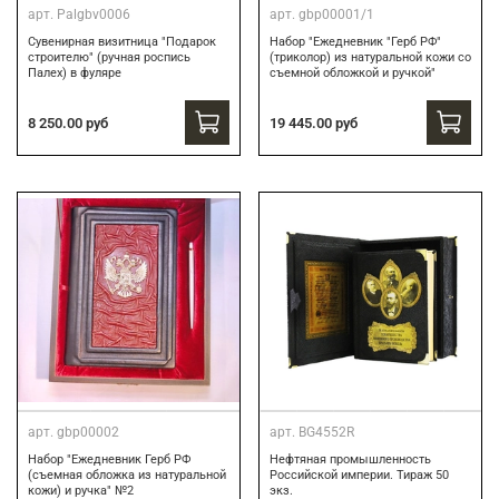
арт.
Palgbv0006
арт.
gbp00001/1
Сувенирная визитница "Подарок
Набор "Ежедневник "Герб РФ"
строителю" (ручная роспись
(триколор) из натуральной кожи со
Палех) в фуляре
съемной обложкой и ручкой"
8 250.00 руб
19 445.00 руб
арт.
gbp00002
арт.
BG4552R
Набор "Ежедневник Герб РФ
Нефтяная промышленность
(съемная обложка из натуральной
Российской империи. Тираж 50
кожи) и ручка" №2
экз.