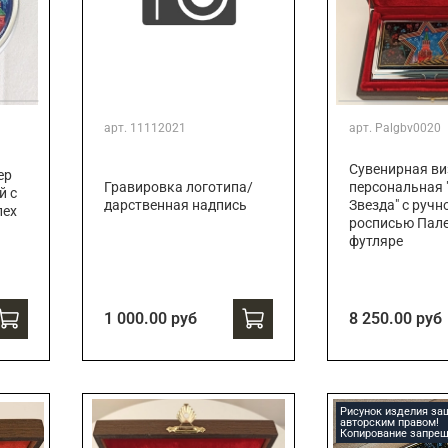
арт.
11112021
арт.
Palgbv0020
Сувенирная ви
ер
Гравировка логотипа/
персональная 
й с
дарственная надпись
Звезда" с ручн
лех
росписью Пале
футляре
1 000.00 руб
8 250.00 руб
Рисунок изделия з
авторским правом!
Копирование запрещ