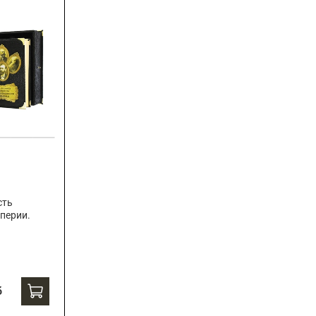
сть
перии.
б