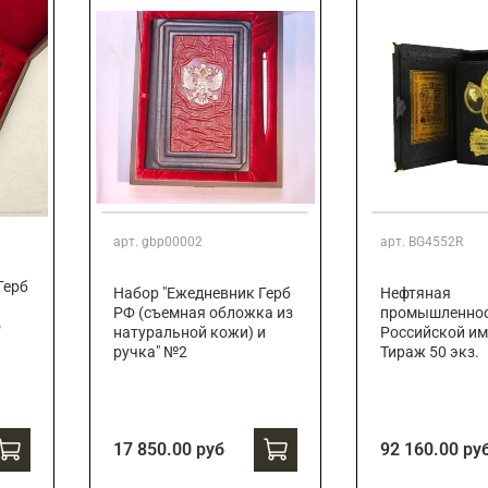
арт.
gbp00002
арт.
BG4552R
Герб
Набор "Ежедневник Герб
Нефтяная
РФ (съемная обложка из
промышленно
о
натуральной кожи) и
Российской им
ручка" №2
Тираж 50 экз.
17 850.00 руб
92 160.00 ру