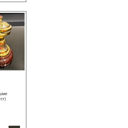
яшме
уст)