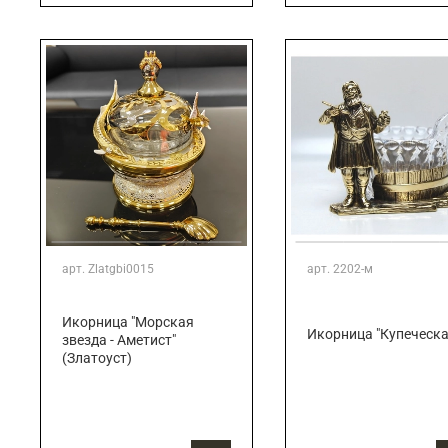
арт.
Zlatgbi0015
арт.
2202-м
Икорница "Морская
Икорница "Купеческа
звезда - Аметист"
(Златоуст)