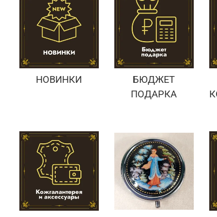
Подарки банковскому работнику
Подарки брокеру
Подарки директору/руководителю
НОВИНКИ
БЮДЖЕТ
ПОДАРКА
К