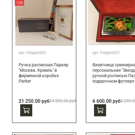
-13%
арт.
Palgbp0001
арт.
Palgbv0021
Ручка расписная Паркер
Визитница сувенирн
"Москва. Кремль" в
персональная "Звезда
фирменной коробке
ручной росписью Пал
Parker
подарочном футляре
21 250.00 руб
24 500.00 руб
6 600.00 руб
8 250.0