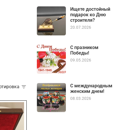
Ищете достойный
подарок ко Дню
строителя?
20.07.2026
С празником
Победы!
09.05.2026
С международным
ортировка
женским днем!
08.03.2026