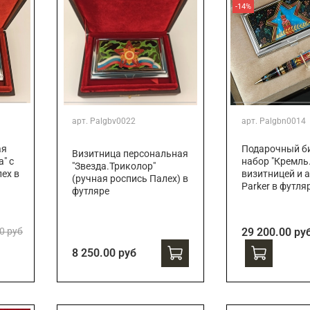
-14%
арт.
Palgbv0022
арт.
Palgbn0014
ая
Подарочный би
Визитница персональная
" с
набор "Кремль.
"Звезда.Триколор"
ех в
визитницей и 
(ручная роспись Палех) в
Parker в футля
футляре
0 руб
29 200.00 ру
8 250.00 руб