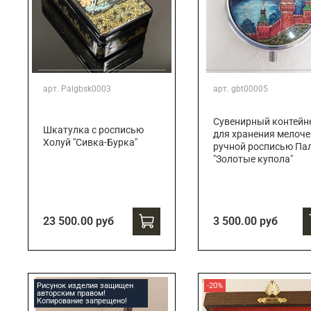
арт.
Palgbsk0003
арт.
gbt00005
Сувенирный контейн
Шкатулка с росписью
для хранения мелоче
Холуй "Сивка-Бурка"
ручной росписью Па
"Золотые купола"
23 500.00 руб
3 500.00 руб
Рисунок изделия защищен
-20%
авторским правом!
Копирование запрещено!