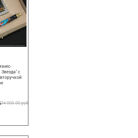
знес-
 Звезда" с
авторучкой
ре
б
34 000.00 руб