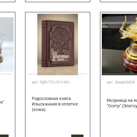
арт.
РДР/Т21/012-061
арт.
Zlatgbi0008
Родословная книга
Икорница на 
я"
Изысканная в оплетке
"Осетр" (Злато
(кожа)