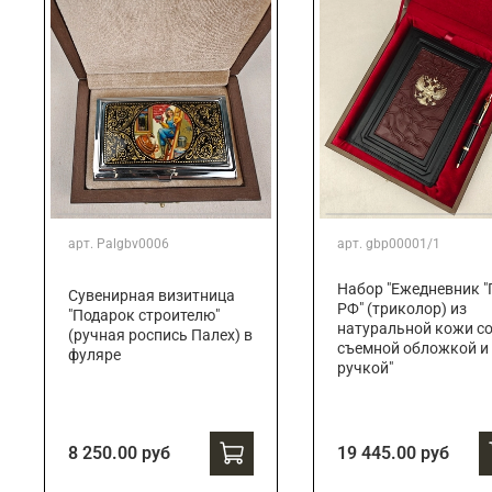
арт.
Palgbv0006
арт.
gbp00001/1
Набор "Ежедневник "
Сувенирная визитница
РФ" (триколор) из
"Подарок строителю"
натуральной кожи с
(ручная роспись Палех) в
съемной обложкой и
фуляре
ручкой"
8 250.00 руб
19 445.00 руб