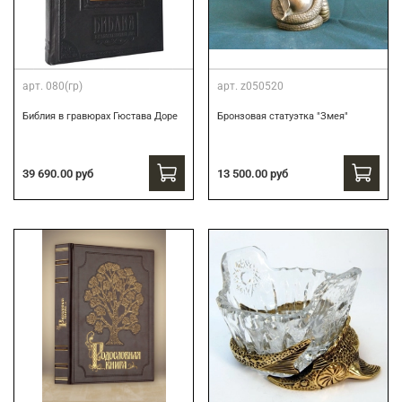
арт.
080(гр)
арт.
z050520
Библия в гравюрах Гюстава Доре
Бронзовая статуэтка "Змея"
39 690.00 руб
13 500.00 руб