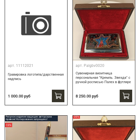
арт.
11112021
арт.
Palgbv0020
Сувенирная визитница
Гравировка логотипа/дарственная
персональная "Кремль. Звезда" с
надпись
ручной росписью Палех в футляре
8 250.00 руб
1 000.00 руб
Рисунок изделия защищен авторским
-20%
правом! Копирование запрещено!
-13%