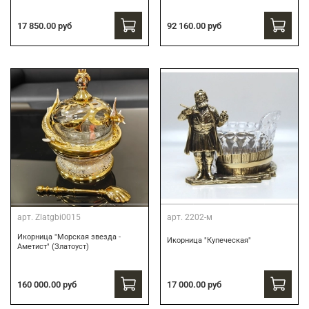
17 850.00 руб
92 160.00 руб
арт.
Zlatgbi0015
арт.
2202-м
Икорница "Морская звезда -
Икорница "Купеческая"
Аметист" (Златоуст)
160 000.00 руб
17 000.00 руб