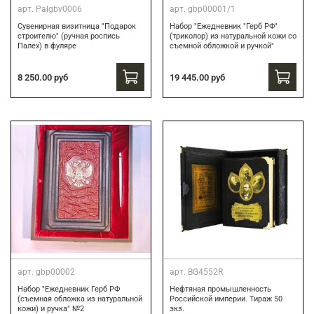
арт.
Palgbv0006
арт.
gbp00001/1
Сувенирная визитница "Подарок
Набор "Ежедневник "Герб РФ"
строителю" (ручная роспись
(триколор) из натуральной кожи со
Палех) в фуляре
съемной обложкой и ручкой"
8 250.00 руб
19 445.00 руб
арт.
gbp00002
арт.
BG4552R
Набор "Ежедневник Герб РФ
Нефтяная промышленность
(съемная обложка из натуральной
Российской империи. Тираж 50
кожи) и ручка" №2
экз.