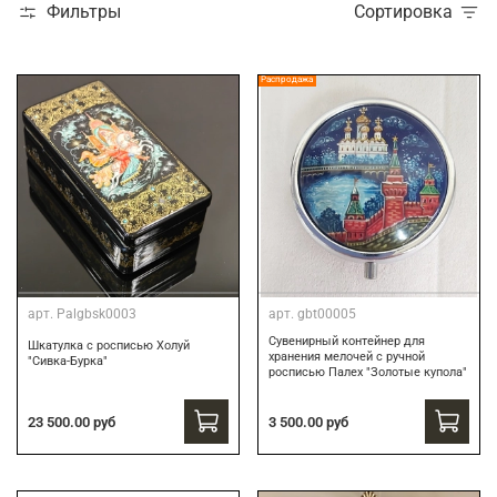
Фильтры
Сортировка
Распродажа
арт.
Palgbsk0003
арт.
gbt00005
Сувенирный контейнер для
Шкатулка с росписью Холуй
хранения мелочей с ручной
"Сивка-Бурка"
росписью Палех "Золотые купола"
3 500.00 руб
23 500.00 руб