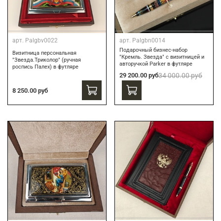
арт.
Palgbv0022
арт.
Palgbn0014
Подарочный бизнес-набор
Визитница персональная
"Кремль. Звезда" с визитницей и
"Звезда.Триколор" (ручная
авторучкой Parker в футляре
роспись Палех) в футляре
29 200.00 руб
34 000.00 руб
8 250.00 руб