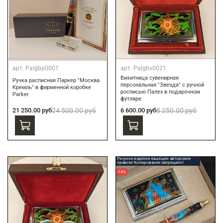
арт.
Palgbp0001
арт.
Palgbv0021
Визитница сувенирная
Ручка расписная Паркер "Москва.
персональная "Звезда" с ручной
Кремль" в фирменной коробке
росписью Палех в подарочном
Parker
футляре
21 250.00 руб
24 500.00 руб
6 600.00 руб
8 250.00 руб
Рисунок изделия защищен авторским
правом! Копирование запрещено!
-14%