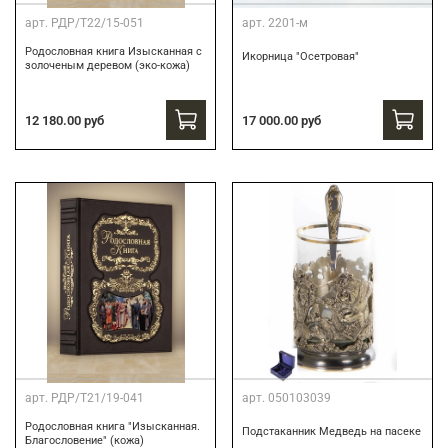
арт.
РДР/Т22/15-051
арт.
2201-м
Родословная книга Изысканная с
Икорница "Осетровая"
золоченым деревом (эко-кожа)
12 180.00 руб
17 000.00 руб
арт.
РДР/Т21/19-041
арт.
050103039
Родословная книга "Изысканная.
Подстаканник Медведь на пасеке
Благословение" (кожа)