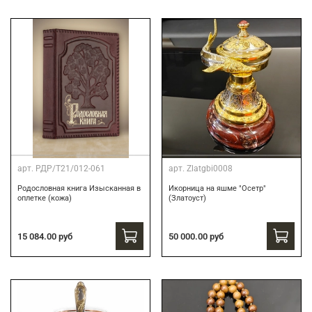
арт.
РДР/Т21/012-061
арт.
Zlatgbi0008
Родословная книга Изысканная в
Икорница на яшме "Осетр"
оплетке (кожа)
(Златоуст)
15 084.00 руб
50 000.00 руб