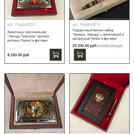
арт.
Palgbv0022
арт.
Palgbn0014
Подарочный бизнес-набор
Визитница персональная
"Кремль. Звезда" с визитницей и
"Звезда.Триколор" (ручная
авторучкой Parker в футляре
роспись Палех) в футляре
29 200.00 руб
34 000.00 руб
8 250.00 руб