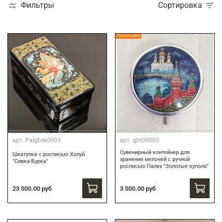
Фильтры
Сортировка
Распродажа
арт.
Palgbsk0003
арт.
gbt00005
Сувенирный контейнер для
Шкатулка с росписью Холуй
хранения мелочей с ручной
"Сивка-Бурка"
росписью Палех "Золотые купола"
3 500.00 руб
23 500.00 руб