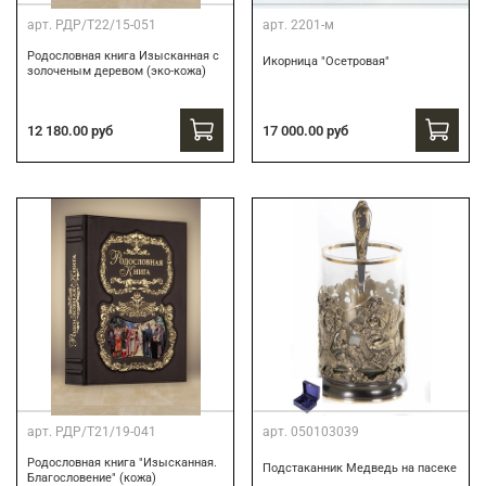
арт.
РДР/Т22/15-051
арт.
2201-м
Родословная книга Изысканная с
Икорница "Осетровая"
золоченым деревом (эко-кожа)
12 180.00 руб
17 000.00 руб
арт.
РДР/Т21/19-041
арт.
050103039
Родословная книга "Изысканная.
Подстаканник Медведь на пасеке
Благословение" (кожа)