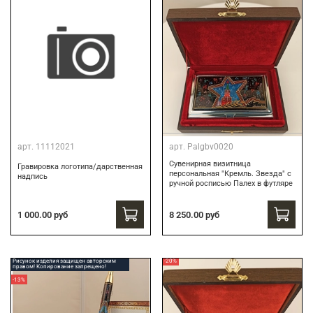
арт.
11112021
арт.
Palgbv0020
Сувенирная визитница
Гравировка логотипа/дарственная
персональная "Кремль. Звезда" с
надпись
ручной росписью Палех в футляре
8 250.00 руб
1 000.00 руб
Рисунок изделия защищен авторским
-20%
правом! Копирование запрещено!
-13%