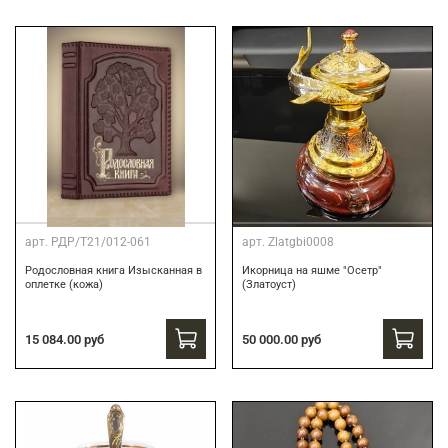
арт.
РДР/Т21/012-061
арт.
Zlatgbi0008
Родословная книга Изысканная в
Икорница на яшме "Осетр"
оплетке (кожа)
(Златоуст)
15 084.00 руб
50 000.00 руб