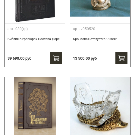
арт.
080(гр)
арт.
z050520
Библия в гравюрах Гюстава Доре
Бронзовая статуэтка "Змея"
39 690.00 руб
13 500.00 руб