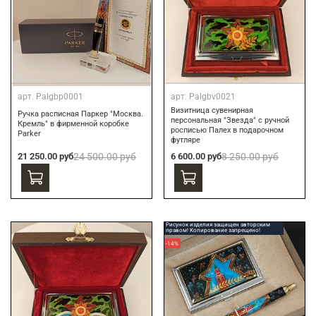
арт.
Palgbp0001
арт.
Palgbv0021
Визитница сувенирная
Ручка расписная Паркер "Москва.
персональная "Звезда" с ручной
Кремль" в фирменной коробке
росписью Палех в подарочном
Parker
футляре
21 250.00 руб
24 500.00 руб
6 600.00 руб
8 250.00 руб
Рисунок изделия защищен авторским
правом! Копирование запрещено!
-14%