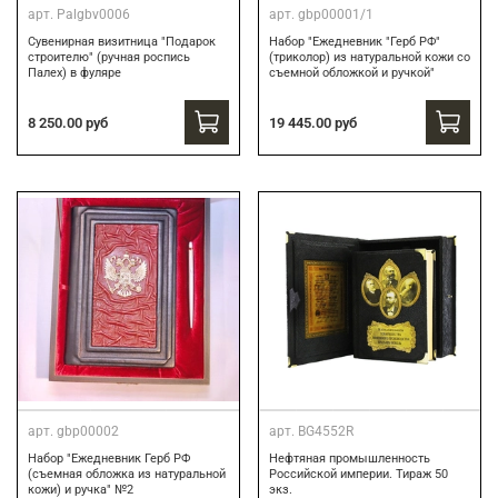
арт.
Palgbv0006
арт.
gbp00001/1
Сувенирная визитница "Подарок
Набор "Ежедневник "Герб РФ"
строителю" (ручная роспись
(триколор) из натуральной кожи со
Палех) в фуляре
съемной обложкой и ручкой"
8 250.00 руб
19 445.00 руб
арт.
gbp00002
арт.
BG4552R
Набор "Ежедневник Герб РФ
Нефтяная промышленность
(съемная обложка из натуральной
Российской империи. Тираж 50
кожи) и ручка" №2
экз.