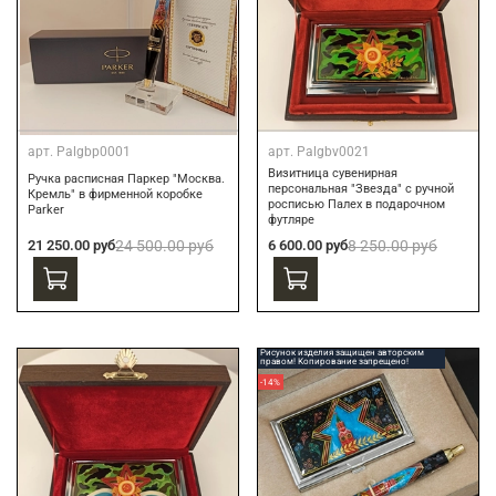
арт.
Palgbp0001
арт.
Palgbv0021
Визитница сувенирная
Ручка расписная Паркер "Москва.
персональная "Звезда" с ручной
Кремль" в фирменной коробке
росписью Палех в подарочном
Parker
футляре
21 250.00 руб
24 500.00 руб
6 600.00 руб
8 250.00 руб
Рисунок изделия защищен авторским
правом! Копирование запрещено!
-14%