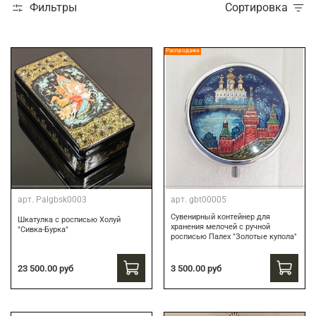
Фильтры
Сортировка
Распродажа
арт.
Palgbsk0003
арт.
gbt00005
Сувенирный контейнер для
Шкатулка с росписью Холуй
хранения мелочей с ручной
"Сивка-Бурка"
росписью Палех "Золотые купола"
3 500.00 руб
23 500.00 руб