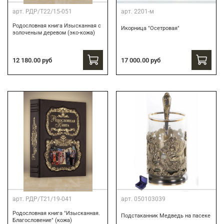
арт.
РДР/Т22/15-051
арт.
2201-м
Родословная книга Изысканная с
Икорница "Осетровая"
золоченым деревом (эко-кожа)
12 180.00 руб
17 000.00 руб
арт.
РДР/Т21/19-041
арт.
050103039
Родословная книга "Изысканная.
Подстаканник Медведь на пасеке
Благословение" (кожа)