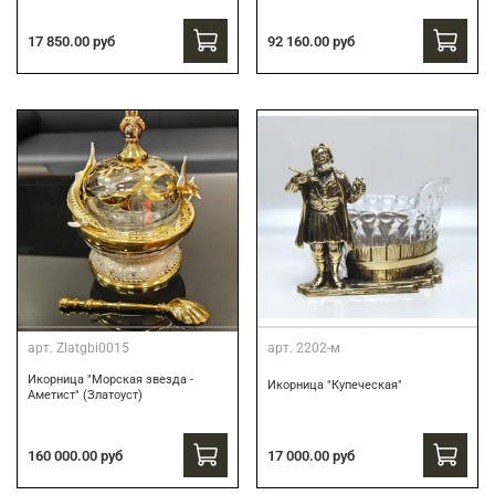
17 850.00 руб
92 160.00 руб
арт.
Zlatgbi0015
арт.
2202-м
Икорница "Морская звезда -
Икорница "Купеческая"
Аметист" (Златоуст)
160 000.00 руб
17 000.00 руб