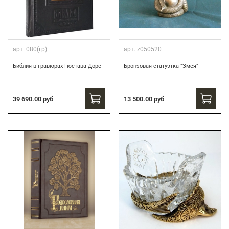
арт.
080(гр)
арт.
z050520
Библия в гравюрах Гюстава Доре
Бронзовая статуэтка "Змея"
39 690.00 руб
13 500.00 руб