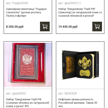
арт.
Palgbv0006
арт.
gbp00001/1
Сувенирная визитница "Подарок
Набор "Ежедневник "Герб РФ"
строителю" (ручная роспись
(триколор) из натуральной кожи со
Палех) в фуляре
съемной обложкой и ручкой"
8 250.00 руб
19 445.00 руб
арт.
gbp00002
арт.
BG4552R
Набор "Ежедневник Герб РФ
Нефтяная промышленность
(съемная обложка из натуральной
Российской империи. Тираж 50
кожи) и ручка" №2
экз.