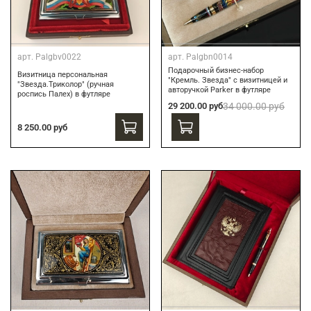
арт.
Palgbv0022
арт.
Palgbn0014
Подарочный бизнес-набор
Визитница персональная
"Кремль. Звезда" с визитницей и
"Звезда.Триколор" (ручная
авторучкой Parker в футляре
роспись Палех) в футляре
29 200.00 руб
34 000.00 руб
8 250.00 руб