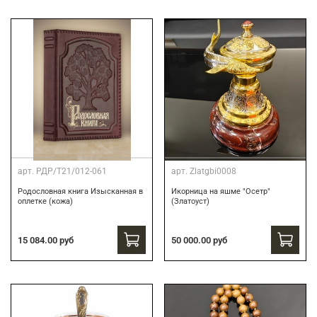
арт.
РДР/Т21/012-061
арт.
Zlatgbi0008
Родословная книга Изысканная в
Икорница на яшме "Осетр"
оплетке (кожа)
(Златоуст)
15 084.00 руб
50 000.00 руб