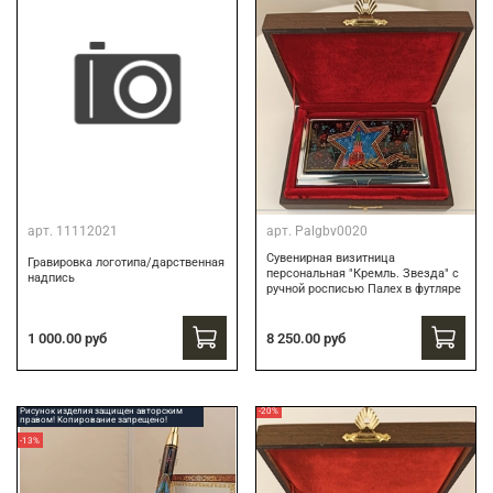
арт.
11112021
арт.
Palgbv0020
Сувенирная визитница
Гравировка логотипа/дарственная
персональная "Кремль. Звезда" с
надпись
ручной росписью Палех в футляре
8 250.00 руб
1 000.00 руб
Рисунок изделия защищен авторским
-20%
правом! Копирование запрещено!
-13%