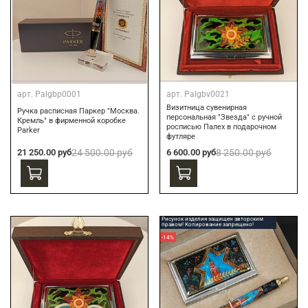
арт.
Palgbp0001
арт.
Palgbv0021
Визитница сувенирная
Ручка расписная Паркер "Москва.
персональная "Звезда" с ручной
Кремль" в фирменной коробке
росписью Палех в подарочном
Parker
футляре
21 250.00 руб
24 500.00 руб
6 600.00 руб
8 250.00 руб
Рисунок изделия защищен авторским
правом! Копирование запрещено!
-14%