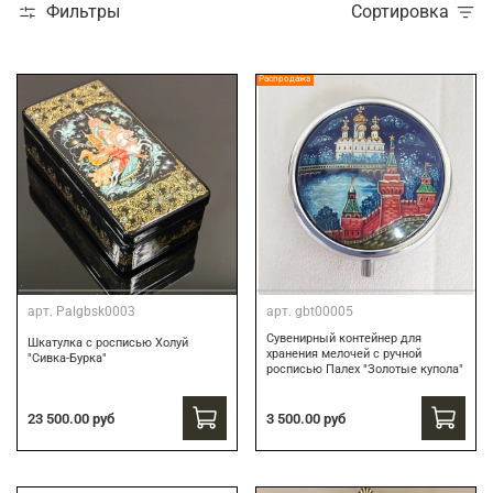
Фильтры
Сортировка
Распродажа
арт.
Palgbsk0003
арт.
gbt00005
Сувенирный контейнер для
Шкатулка с росписью Холуй
хранения мелочей с ручной
"Сивка-Бурка"
росписью Палех "Золотые купола"
3 500.00 руб
23 500.00 руб