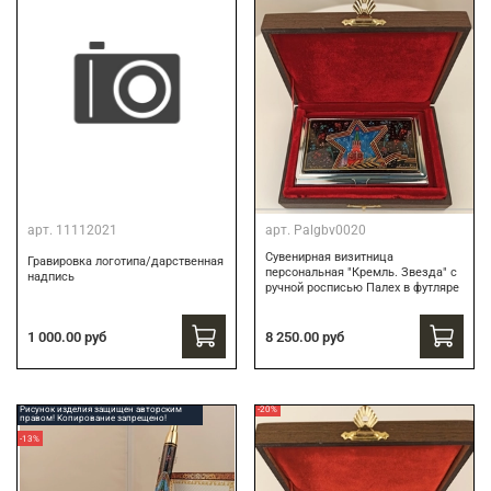
арт.
11112021
арт.
Palgbv0020
Сувенирная визитница
Гравировка логотипа/дарственная
персональная "Кремль. Звезда" с
надпись
ручной росписью Палех в футляре
8 250.00 руб
1 000.00 руб
Рисунок изделия защищен авторским
-20%
правом! Копирование запрещено!
-13%