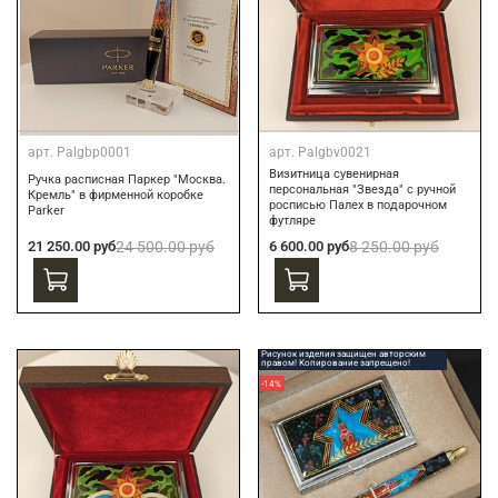
арт.
Palgbp0001
арт.
Palgbv0021
Визитница сувенирная
Ручка расписная Паркер "Москва.
персональная "Звезда" с ручной
Кремль" в фирменной коробке
росписью Палех в подарочном
Parker
футляре
21 250.00 руб
24 500.00 руб
6 600.00 руб
8 250.00 руб
Рисунок изделия защищен авторским
правом! Копирование запрещено!
-14%