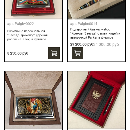
арт.
Palgbv0022
арт.
Palgbn0014
Подарочный бизнес-набор
Визитница персональная
"Кремль. Звезда" с визитницей и
"Звезда.Триколор" (ручная
авторучкой Parker в футляре
роспись Палех) в футляре
29 200.00 руб
34 000.00 руб
8 250.00 руб