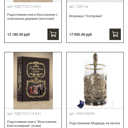
арт.
РДР/Т22/15-051
арт.
2201-м
Родословная книга Изысканная с
Икорница "Осетровая"
золоченым деревом (эко-кожа)
12 180.00 руб
17 000.00 руб
арт.
РДР/Т21/19-041
арт.
050103039
Родословная книга "Изысканная.
Подстаканник Медведь на пасеке
Благословение" (кожа)