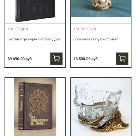
арт.
080(гр)
арт.
z050520
Библия в гравюрах Гюстава Доре
Бронзовая статуэтка "Змея"
39 690.00 руб
13 500.00 руб