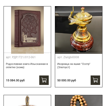
арт.
РДР/Т21/012-061
арт.
Zlatgbi0008
Родословная книга Изысканная в
Икорница на яшме "Осетр"
оплетке (кожа)
(Златоуст)
15 084.00 руб
50 000.00 руб