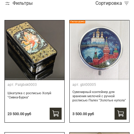
Фильтры
Сортировка
Распродажа
арт.
Palgbsk0003
арт.
gbt00005
Сувенирный контейнер для
Шкатулка с росписью Холуй
хранения мелочей с ручной
"Сивка-Бурка"
росписью Палех "Золотые купола"
3 500.00 руб
23 500.00 руб