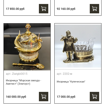
17 850.00 руб
92 160.00 руб
арт.
Zlatgbi0015
арт.
2202-м
Икорница "Морская звезда -
Икорница "Купеческая"
Аметист" (Златоуст)
160 000.00 руб
17 000.00 руб