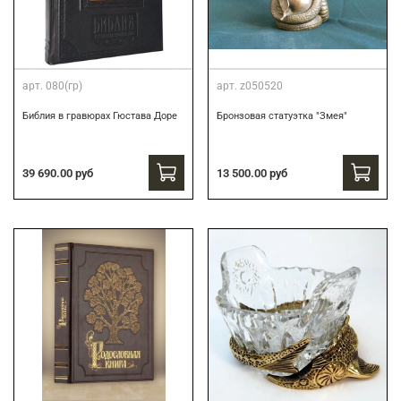
арт.
080(гр)
арт.
z050520
Библия в гравюрах Гюстава Доре
Бронзовая статуэтка "Змея"
39 690.00 руб
13 500.00 руб