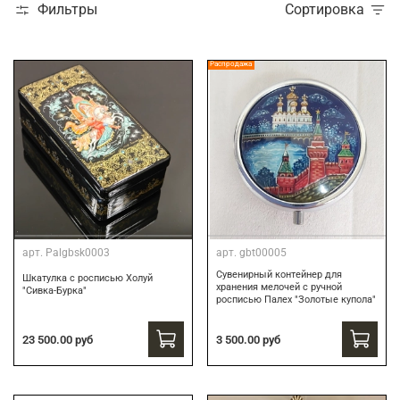
Фильтры
Сортировка
Распродажа
арт.
Palgbsk0003
арт.
gbt00005
Сувенирный контейнер для
Шкатулка с росписью Холуй
хранения мелочей с ручной
"Сивка-Бурка"
росписью Палех "Золотые купола"
3 500.00 руб
23 500.00 руб