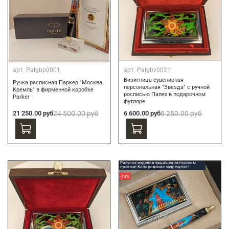
арт.
Palgbp0001
арт.
Palgbv0021
Визитница сувенирная
Ручка расписная Паркер "Москва.
персональная "Звезда" с ручной
Кремль" в фирменной коробке
росписью Палех в подарочном
Parker
футляре
21 250.00 руб
24 500.00 руб
6 600.00 руб
8 250.00 руб
Рисунок изделия защищен авторским
правом! Копирование запрещено!
-14%