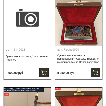
арт.
11112021
арт.
Palgbv0020
Сувенирная визитница
Гравировка логотипа/дарственная
персональная "Кремль. Звезда" с
надпись
ручной росписью Палех в футляре
8 250.00 руб
1 000.00 руб
Рисунок изделия защищен авторским
-20%
правом! Копирование запрещено!
-13%