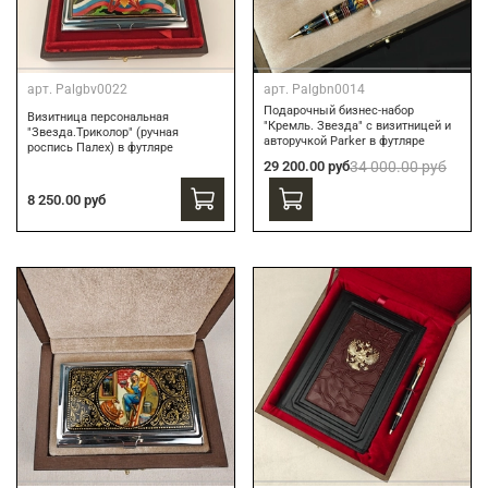
арт.
Palgbv0022
арт.
Palgbn0014
Подарочный бизнес-набор
Визитница персональная
"Кремль. Звезда" с визитницей и
"Звезда.Триколор" (ручная
авторучкой Parker в футляре
роспись Палех) в футляре
29 200.00 руб
34 000.00 руб
8 250.00 руб