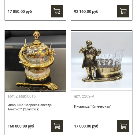
17 850.00 руб
92 160.00 руб
арт.
Zlatgbi0015
арт.
2202-м
Икорница "Морская звезда -
Икорница "Купеческая"
Аметист" (Златоуст)
160 000.00 руб
17 000.00 руб