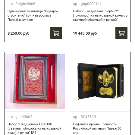
арт.
Palgbv0006
арт.
gbp00001/1
Сувенирная визитница "Подарок
Набор "Ежедневник "Герб РФ"
строителю" (ручная роспись
(триколор) из натуральной кожи со
Палех) в фуляре
съемной обложкой и ручкой"
8 250.00 руб
19 445.00 руб
арт.
gbp00002
арт.
BG4552R
Набор "Ежедневник Герб РФ
Нефтяная промышленность
(съемная обложка из натуральной
Российской империи. Тираж 50
кожи) и ручка" №2
экз.