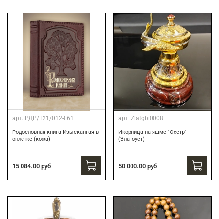
арт.
РДР/Т21/012-061
арт.
Zlatgbi0008
Родословная книга Изысканная в
Икорница на яшме "Осетр"
оплетке (кожа)
(Златоуст)
15 084.00 руб
50 000.00 руб