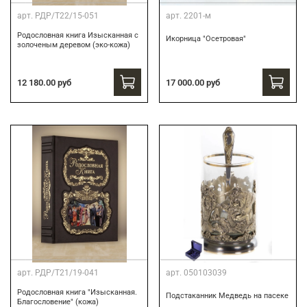
арт.
РДР/Т22/15-051
арт.
2201-м
Родословная книга Изысканная с
Икорница "Осетровая"
золоченым деревом (эко-кожа)
12 180.00 руб
17 000.00 руб
арт.
РДР/Т21/19-041
арт.
050103039
Родословная книга "Изысканная.
Подстаканник Медведь на пасеке
Благословение" (кожа)