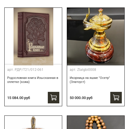
арт.
РДР/Т21/012-061
арт.
Zlatgbi0008
Родословная книга Изысканная в
Икорница на яшме "Осетр"
оплетке (кожа)
(Златоуст)
15 084.00 руб
50 000.00 руб