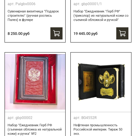
арт.
Palgbv0006
арт.
gbp00001/1
Сувенирная визитница "Подарок
Набор "Ежедневник "Герб РФ"
строителю" (ручная роспись
(триколор) из натуральной кожи со
Палех) в фуляре
съемной обложкой и ручкой"
8 250.00 руб
19 445.00 руб
арт.
gbp00002
арт.
BG4552R
Набор "Ежедневник Герб РФ
Нефтяная промышленность
(съемная обложка из натуральной
Российской империи. Тираж 50
кожи) и ручка" №2
экз.