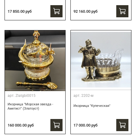
17 850.00 руб
92 160.00 руб
арт.
Zlatgbi0015
арт.
2202-м
Икорница "Морская звезда -
Икорница "Купеческая"
Аметист" (Златоуст)
160 000.00 руб
17 000.00 руб