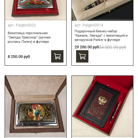
арт.
Palgbv0022
арт.
Palgbn0014
Подарочный бизнес-набор
Визитница персональная
"Кремль. Звезда" с визитницей и
"Звезда.Триколор" (ручная
авторучкой Parker в футляре
роспись Палех) в футляре
29 200.00 руб
34 000.00 руб
8 250.00 руб