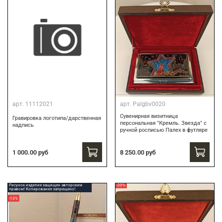
арт.
11112021
арт.
Palgbv0020
Сувенирная визитница
Гравировка логотипа/дарственная
персональная "Кремль. Звезда" с
надпись
ручной росписью Палех в футляре
8 250.00 руб
1 000.00 руб
Рисунок изделия защищен авторским
-20%
правом! Копирование запрещено!
-13%