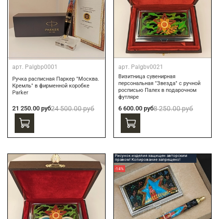
арт.
Palgbp0001
арт.
Palgbv0021
Визитница сувенирная
Ручка расписная Паркер "Москва.
персональная "Звезда" с ручной
Кремль" в фирменной коробке
росписью Палех в подарочном
Parker
футляре
21 250.00 руб
24 500.00 руб
6 600.00 руб
8 250.00 руб
Рисунок изделия защищен авторским
правом! Копирование запрещено!
-14%