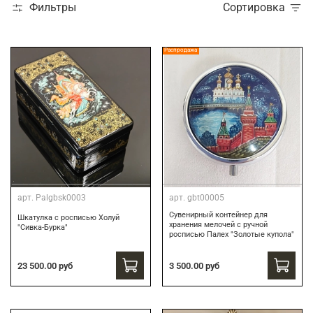
Фильтры
Сортировка
Распродажа
арт.
Palgbsk0003
арт.
gbt00005
Сувенирный контейнер для
Шкатулка с росписью Холуй
хранения мелочей с ручной
"Сивка-Бурка"
росписью Палех "Золотые купола"
3 500.00 руб
23 500.00 руб