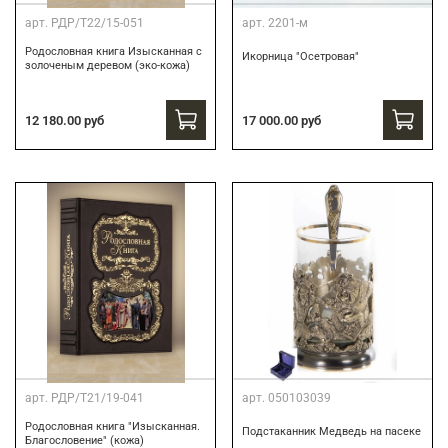
арт.
РДР/Т22/15-051
арт.
2201-м
Родословная книга Изысканная с
Икорница "Осетровая"
золоченым деревом (эко-кожа)
12 180.00 руб
17 000.00 руб
арт.
РДР/Т21/19-041
арт.
050103039
Родословная книга "Изысканная.
Подстаканник Медведь на пасеке
Благословение" (кожа)