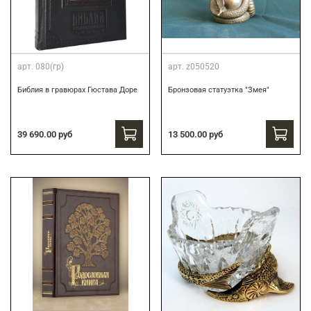
арт.
080(гр)
арт.
z050520
Библия в гравюрах Гюстава Доре
Бронзовая статуэтка "Змея"
39 690.00 руб
13 500.00 руб