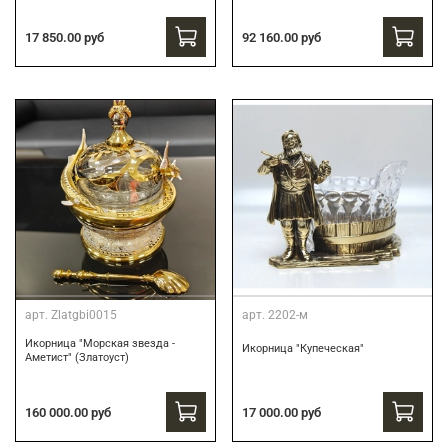
17 850.00 руб
92 160.00 руб
арт.
Zlatgbi0015
арт.
2202-м
Икорница "Морская звезда -
Икорница "Купеческая"
Аметист" (Златоуст)
160 000.00 руб
17 000.00 руб