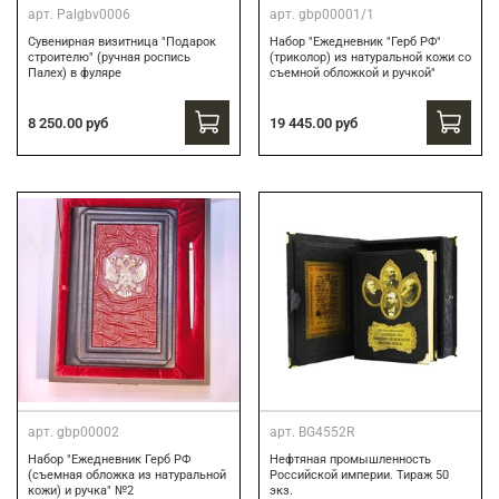
арт.
Palgbv0006
арт.
gbp00001/1
Сувенирная визитница "Подарок
Набор "Ежедневник "Герб РФ"
строителю" (ручная роспись
(триколор) из натуральной кожи со
Палех) в фуляре
съемной обложкой и ручкой"
8 250.00 руб
19 445.00 руб
арт.
gbp00002
арт.
BG4552R
Набор "Ежедневник Герб РФ
Нефтяная промышленность
(съемная обложка из натуральной
Российской империи. Тираж 50
кожи) и ручка" №2
экз.