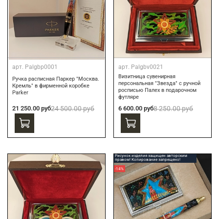
арт.
Palgbp0001
арт.
Palgbv0021
Визитница сувенирная
Ручка расписная Паркер "Москва.
персональная "Звезда" с ручной
Кремль" в фирменной коробке
росписью Палех в подарочном
Parker
футляре
21 250.00 руб
24 500.00 руб
6 600.00 руб
8 250.00 руб
Рисунок изделия защищен авторским
правом! Копирование запрещено!
-14%