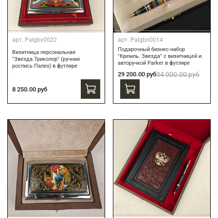
арт.
Palgbv0022
арт.
Palgbn0014
Подарочный бизнес-набор
Визитница персональная
"Кремль. Звезда" с визитницей и
"Звезда.Триколор" (ручная
авторучкой Parker в футляре
роспись Палех) в футляре
29 200.00 руб
34 000.00 руб
8 250.00 руб