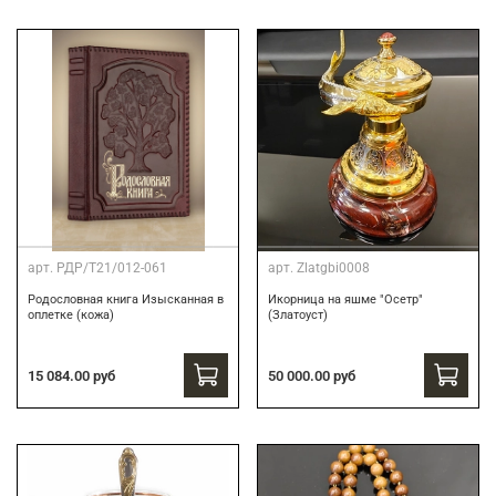
арт.
РДР/Т21/012-061
арт.
Zlatgbi0008
Родословная книга Изысканная в
Икорница на яшме "Осетр"
оплетке (кожа)
(Златоуст)
15 084.00 руб
50 000.00 руб