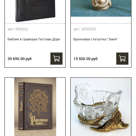
арт.
080(гр)
арт.
z050520
Библия в гравюрах Гюстава Доре
Бронзовая статуэтка "Змея"
39 690.00 руб
13 500.00 руб