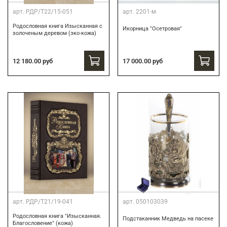
арт.
РДР/Т22/15-051
арт.
2201-м
Родословная книга Изысканная с
Икорница "Осетровая"
золоченым деревом (эко-кожа)
12 180.00 руб
17 000.00 руб
арт.
РДР/Т21/19-041
арт.
050103039
Родословная книга "Изысканная.
Подстаканник Медведь на пасеке
Благословение" (кожа)