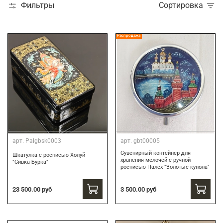
Фильтры
Сортировка
Распродажа
арт.
Palgbsk0003
арт.
gbt00005
Сувенирный контейнер для
Шкатулка с росписью Холуй
хранения мелочей с ручной
"Сивка-Бурка"
росписью Палех "Золотые купола"
3 500.00 руб
23 500.00 руб