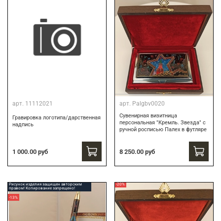
арт.
11112021
арт.
Palgbv0020
Сувенирная визитница
Гравировка логотипа/дарственная
персональная "Кремль. Звезда" с
надпись
ручной росписью Палех в футляре
8 250.00 руб
1 000.00 руб
Рисунок изделия защищен авторским
-20%
правом! Копирование запрещено!
-13%