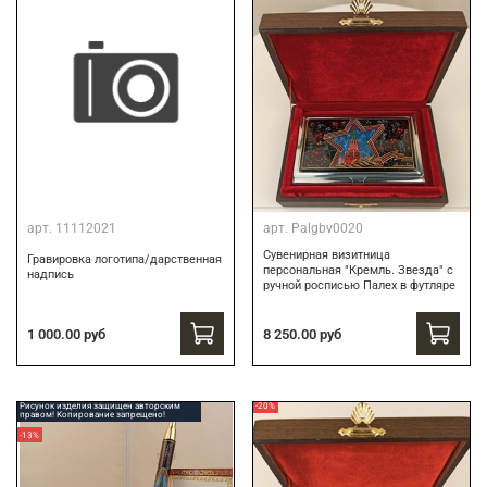
арт.
11112021
арт.
Palgbv0020
Сувенирная визитница
Гравировка логотипа/дарственная
персональная "Кремль. Звезда" с
надпись
ручной росписью Палех в футляре
8 250.00 руб
1 000.00 руб
Рисунок изделия защищен авторским
-20%
правом! Копирование запрещено!
-13%