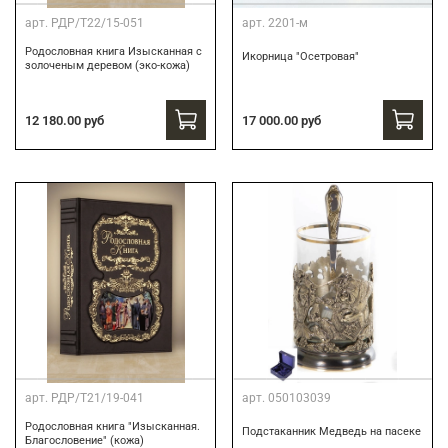
арт.
РДР/Т22/15-051
арт.
2201-м
Родословная книга Изысканная с
Икорница "Осетровая"
золоченым деревом (эко-кожа)
12 180.00 руб
17 000.00 руб
арт.
РДР/Т21/19-041
арт.
050103039
Родословная книга "Изысканная.
Подстаканник Медведь на пасеке
Благословение" (кожа)