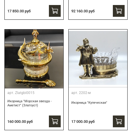
17 850.00 руб
92 160.00 руб
арт.
Zlatgbi0015
арт.
2202-м
Икорница "Морская звезда -
Икорница "Купеческая"
Аметист" (Златоуст)
160 000.00 руб
17 000.00 руб