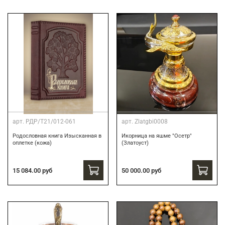
арт.
РДР/Т21/012-061
арт.
Zlatgbi0008
Родословная книга Изысканная в
Икорница на яшме "Осетр"
оплетке (кожа)
(Златоуст)
15 084.00 руб
50 000.00 руб