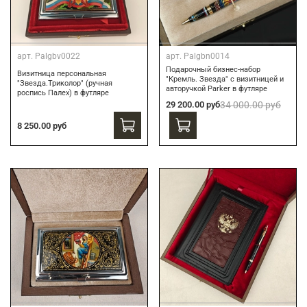
арт.
Palgbv0022
арт.
Palgbn0014
Подарочный бизнес-набор
Визитница персональная
"Кремль. Звезда" с визитницей и
"Звезда.Триколор" (ручная
авторучкой Parker в футляре
роспись Палех) в футляре
29 200.00 руб
34 000.00 руб
8 250.00 руб