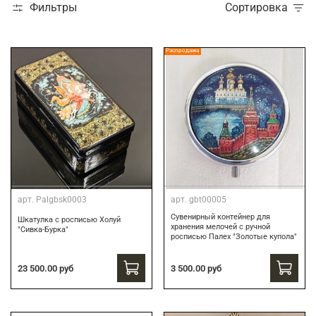
Фильтры
Сортировка
Распродажа
арт.
Palgbsk0003
арт.
gbt00005
Сувенирный контейнер для
Шкатулка с росписью Холуй
хранения мелочей с ручной
"Сивка-Бурка"
росписью Палех "Золотые купола"
3 500.00 руб
23 500.00 руб