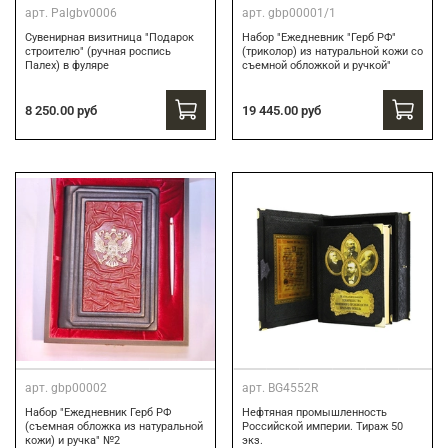
арт.
Palgbv0006
арт.
gbp00001/1
Сувенирная визитница "Подарок
Набор "Ежедневник "Герб РФ"
строителю" (ручная роспись
(триколор) из натуральной кожи со
Палех) в фуляре
съемной обложкой и ручкой"
8 250.00 руб
19 445.00 руб
арт.
gbp00002
арт.
BG4552R
Набор "Ежедневник Герб РФ
Нефтяная промышленность
(съемная обложка из натуральной
Российской империи. Тираж 50
кожи) и ручка" №2
экз.