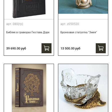
арт.
080(гр)
арт.
z050520
Библия в гравюрах Гюстава Доре
Бронзовая статуэтка "Змея"
39 690.00 руб
13 500.00 руб