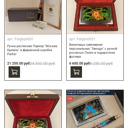
арт.
Palgbp0001
арт.
Palgbv0021
Визитница сувенирная
Ручка расписная Паркер "Москва.
персональная "Звезда" с ручной
Кремль" в фирменной коробке
росписью Палех в подарочном
Parker
футляре
21 250.00 руб
24 500.00 руб
6 600.00 руб
8 250.00 руб
Рисунок изделия защищен авторским
правом! Копирование запрещено!
-14%