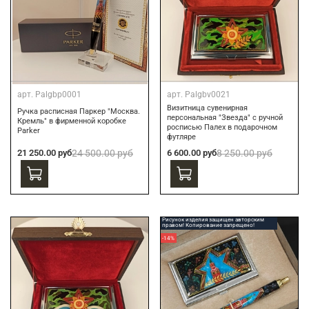
арт.
Palgbp0001
арт.
Palgbv0021
Визитница сувенирная
Ручка расписная Паркер "Москва.
персональная "Звезда" с ручной
Кремль" в фирменной коробке
росписью Палех в подарочном
Parker
футляре
21 250.00 руб
24 500.00 руб
6 600.00 руб
8 250.00 руб
Рисунок изделия защищен авторским
правом! Копирование запрещено!
-14%