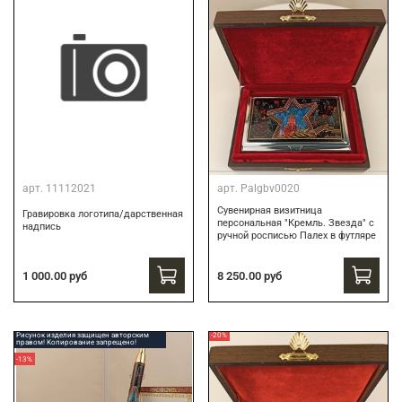
арт.
11112021
арт.
Palgbv0020
Сувенирная визитница
Гравировка логотипа/дарственная
персональная "Кремль. Звезда" с
надпись
ручной росписью Палех в футляре
8 250.00 руб
1 000.00 руб
Рисунок изделия защищен авторским
-20%
правом! Копирование запрещено!
-13%