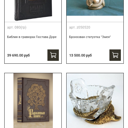
арт.
080(гр)
арт.
z050520
Библия в гравюрах Гюстава Доре
Бронзовая статуэтка "Змея"
39 690.00 руб
13 500.00 руб