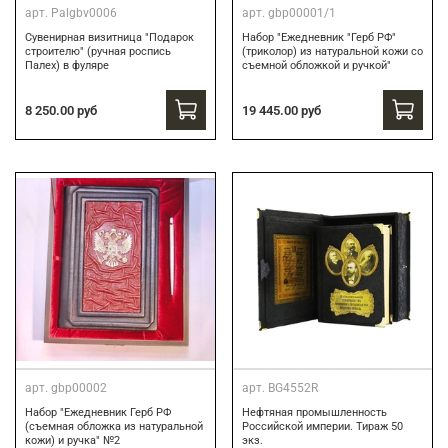
арт.
Palgbv0006
арт.
gbp00001/1
Сувенирная визитница "Подарок
Набор "Ежедневник "Герб РФ"
строителю" (ручная роспись
(триколор) из натуральной кожи со
Палех) в фуляре
съемной обложкой и ручкой"
8 250.00 руб
19 445.00 руб
арт.
gbp00002
арт.
BG4552R
Набор "Ежедневник Герб РФ
Нефтяная промышленность
(съемная обложка из натуральной
Российской империи. Тираж 50
кожи) и ручка" №2
экз.