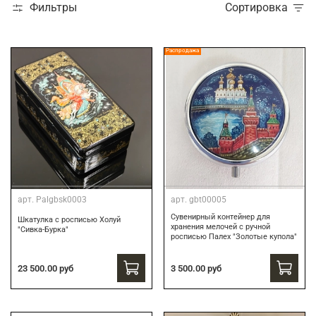
Фильтры
Сортировка
Распродажа
арт.
Palgbsk0003
арт.
gbt00005
Сувенирный контейнер для
Шкатулка с росписью Холуй
хранения мелочей с ручной
"Сивка-Бурка"
росписью Палех "Золотые купола"
3 500.00 руб
23 500.00 руб