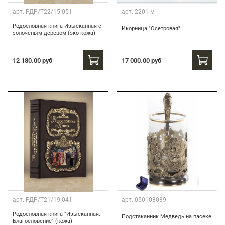
арт.
РДР/Т22/15-051
арт.
2201-м
Родословная книга Изысканная с
Икорница "Осетровая"
золоченым деревом (эко-кожа)
12 180.00 руб
17 000.00 руб
арт.
РДР/Т21/19-041
арт.
050103039
Родословная книга "Изысканная.
Подстаканник Медведь на пасеке
Благословение" (кожа)