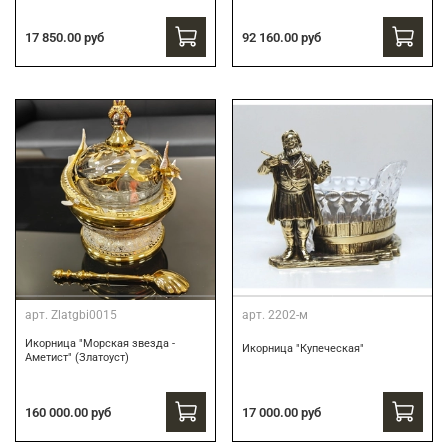
17 850.00 руб
92 160.00 руб
арт.
Zlatgbi0015
арт.
2202-м
Икорница "Морская звезда -
Икорница "Купеческая"
Аметист" (Златоуст)
160 000.00 руб
17 000.00 руб