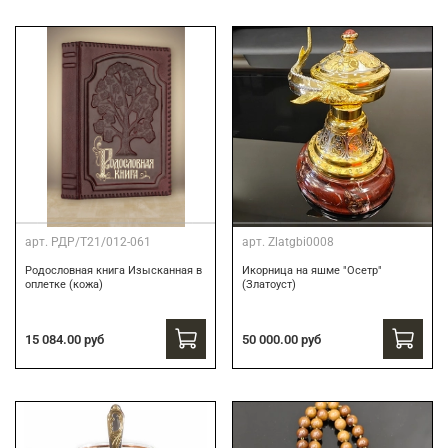
арт.
РДР/Т21/012-061
арт.
Zlatgbi0008
Родословная книга Изысканная в
Икорница на яшме "Осетр"
оплетке (кожа)
(Златоуст)
15 084.00 руб
50 000.00 руб