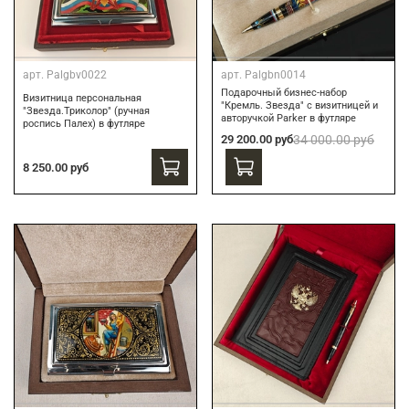
арт.
Palgbv0022
арт.
Palgbn0014
Подарочный бизнес-набор
Визитница персональная
"Кремль. Звезда" с визитницей и
"Звезда.Триколор" (ручная
авторучкой Parker в футляре
роспись Палех) в футляре
29 200.00 руб
34 000.00 руб
8 250.00 руб