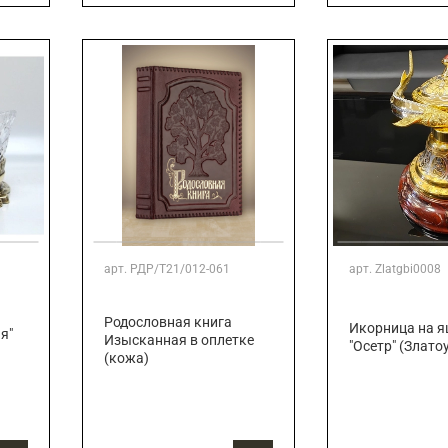
арт.
РДР/Т21/012-061
арт.
Zlatgbi0008
Родословная книга
Икорница на 
я"
Изысканная в оплетке
"Осетр" (Злато
(кожа)