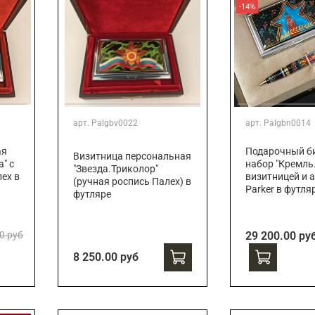
-14%
арт.
Palgbv0022
арт.
Palgbn0014
ая
Подарочный би
Визитница персональная
" с
набор "Кремль.
"Звезда.Триколор"
ех в
визитницей и 
(ручная роспись Палех) в
Parker в футля
футляре
0 руб
29 200.00 ру
8 250.00 руб