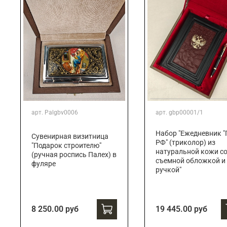
арт.
Palgbv0006
арт.
gbp00001/1
Набор "Ежедневник "
Сувенирная визитница
РФ" (триколор) из
"Подарок строителю"
натуральной кожи с
(ручная роспись Палех) в
съемной обложкой и
фуляре
ручкой"
8 250.00 руб
19 445.00 руб