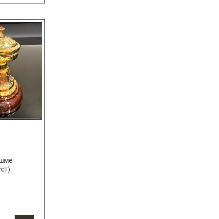
яшме
уст)