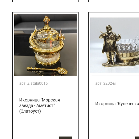
арт.
Zlatgbi0015
арт.
2202-м
Икорница "Морская
Икорница "Купеческа
звезда - Аметист"
(Златоуст)