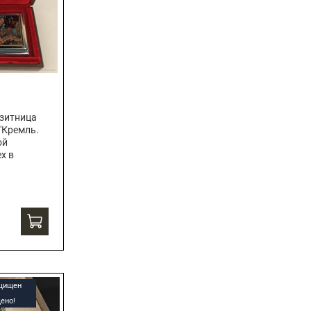
зитница
"Кремль.
ой
х в
ащищен
ено!