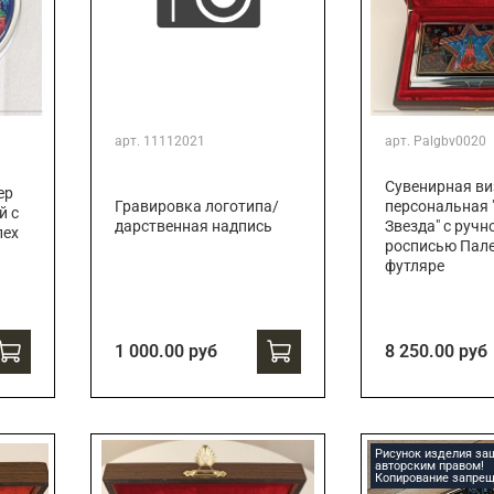
арт.
11112021
арт.
Palgbv0020
Сувенирная ви
ер
Гравировка логотипа/
персональная 
й с
дарственная надпись
Звезда" с ручн
лех
росписью Пале
футляре
1 000.00 руб
8 250.00 руб
Рисунок изделия з
авторским правом!
Копирование запрещ