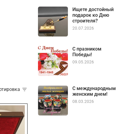
Ищете достойный
подарок ко Дню
строителя?
20.07.2026
С празником
Победы!
09.05.2026
С международным
ортировка
женским днем!
08.03.2026