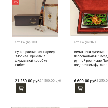
-13%
арт.
Palgbp0001
арт.
Palgbv0021
Ручка расписная Паркер
Визитница сувенирн
"Москва. Кремль" в
персональная "Звезда
фирменной коробке
ручной росписью Пал
Parker
подарочном футляре
21 250.00 руб
24 500.00 руб
6 600.00 руб
8 250.0