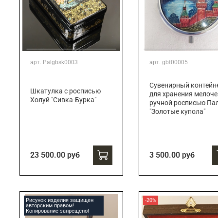
арт.
Palgbsk0003
арт.
gbt00005
Сувенирный контейн
Шкатулка с росписью
для хранения мелоче
Холуй "Сивка-Бурка"
ручной росписью Па
"Золотые купола"
23 500.00 руб
3 500.00 руб
Рисунок изделия защищен
-20%
авторским правом!
Копирование запрещено!