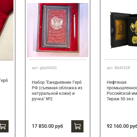
арт.
gbp00002
арт.
BG4552R
Герб
Набор "Ежедневник Герб
Нефтяная
РФ (съемная обложка из
промышленно
о
натуральной кожи) и
Российской им
ручка" №2
Тираж 50 экз.
17 850.00 руб
92 160.00 ру