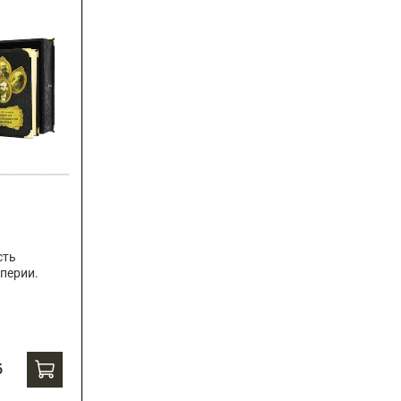
сть
перии.
б