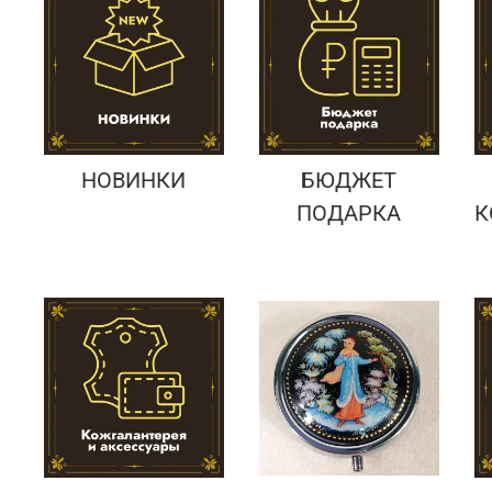
Подарки банковскому работнику
Подарки брокеру
Подарки директору/руководителю
НОВИНКИ
БЮДЖЕТ
ПОДАРКА
К