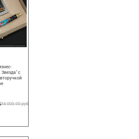
знес-
 Звезда" с
авторучкой
ре
б
34 000.00 руб