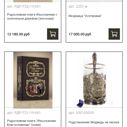
арт.
РДР/Т22/15-051
арт.
2201-м
Родословная книга Изысканная с
Икорница "Осетровая"
золоченым деревом (эко-кожа)
12 180.00 руб
17 000.00 руб
арт.
РДР/Т21/19-041
арт.
050103039
Родословная книга "Изысканная.
Подстаканник Медведь на пасеке
Благословение" (кожа)