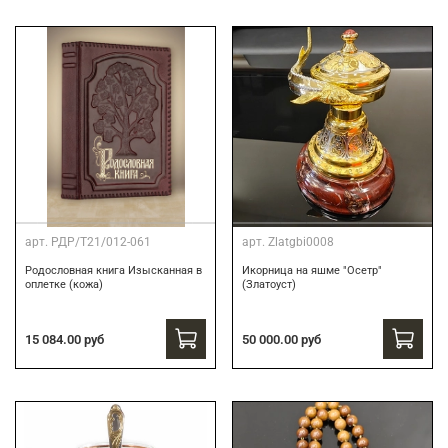
арт.
РДР/Т21/012-061
арт.
Zlatgbi0008
Родословная книга Изысканная в
Икорница на яшме "Осетр"
оплетке (кожа)
(Златоуст)
15 084.00 руб
50 000.00 руб