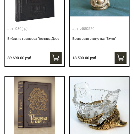
арт.
080(гр)
арт.
z050520
Библия в гравюрах Гюстава Доре
Бронзовая статуэтка "Змея"
39 690.00 руб
13 500.00 руб