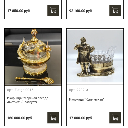
17 850.00 руб
92 160.00 руб
арт.
Zlatgbi0015
арт.
2202-м
Икорница "Морская звезда -
Икорница "Купеческая"
Аметист" (Златоуст)
160 000.00 руб
17 000.00 руб