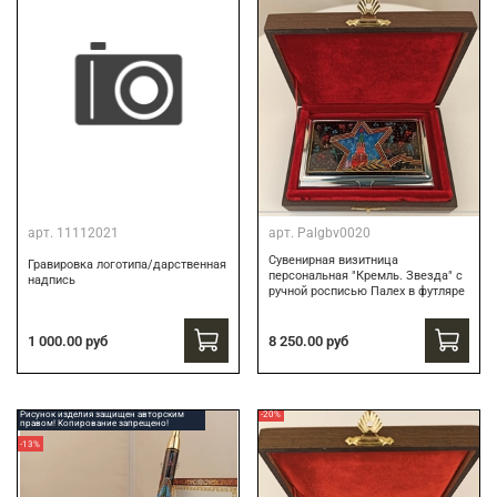
арт.
11112021
арт.
Palgbv0020
Сувенирная визитница
Гравировка логотипа/дарственная
персональная "Кремль. Звезда" с
надпись
ручной росписью Палех в футляре
8 250.00 руб
1 000.00 руб
Рисунок изделия защищен авторским
-20%
правом! Копирование запрещено!
-13%