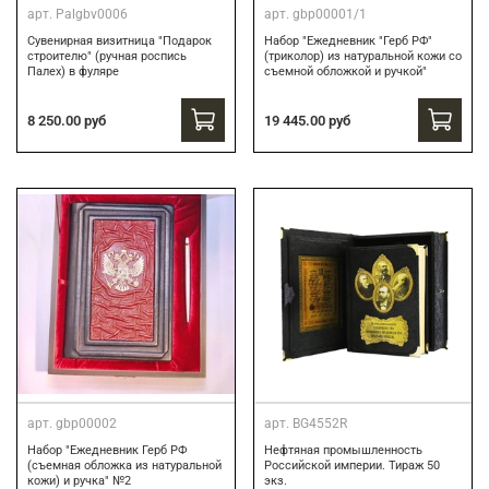
арт.
Palgbv0006
арт.
gbp00001/1
Сувенирная визитница "Подарок
Набор "Ежедневник "Герб РФ"
строителю" (ручная роспись
(триколор) из натуральной кожи со
Палех) в фуляре
съемной обложкой и ручкой"
8 250.00 руб
19 445.00 руб
арт.
gbp00002
арт.
BG4552R
Набор "Ежедневник Герб РФ
Нефтяная промышленность
(съемная обложка из натуральной
Российской империи. Тираж 50
кожи) и ручка" №2
экз.