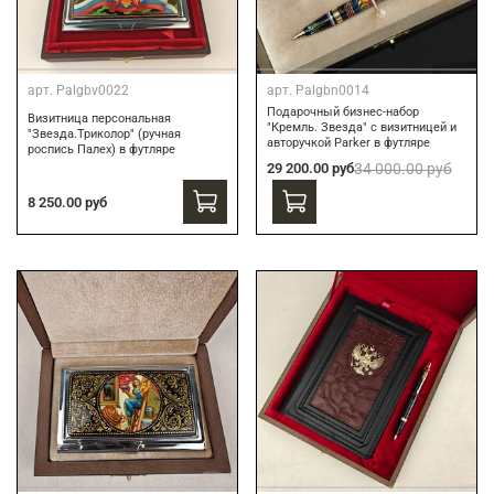
арт.
Palgbv0022
арт.
Palgbn0014
Подарочный бизнес-набор
Визитница персональная
"Кремль. Звезда" с визитницей и
"Звезда.Триколор" (ручная
авторучкой Parker в футляре
роспись Палех) в футляре
29 200.00 руб
34 000.00 руб
8 250.00 руб