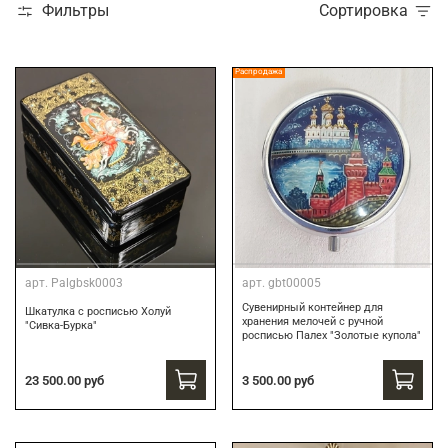
Фильтры
Сортировка
Распродажа
арт.
Palgbsk0003
арт.
gbt00005
Сувенирный контейнер для
Шкатулка с росписью Холуй
хранения мелочей с ручной
"Сивка-Бурка"
росписью Палех "Золотые купола"
3 500.00 руб
23 500.00 руб