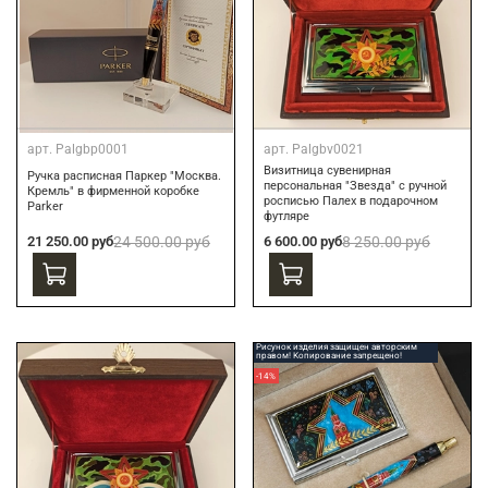
арт.
Palgbp0001
арт.
Palgbv0021
Визитница сувенирная
Ручка расписная Паркер "Москва.
персональная "Звезда" с ручной
Кремль" в фирменной коробке
росписью Палех в подарочном
Parker
футляре
21 250.00 руб
24 500.00 руб
6 600.00 руб
8 250.00 руб
Рисунок изделия защищен авторским
правом! Копирование запрещено!
-14%