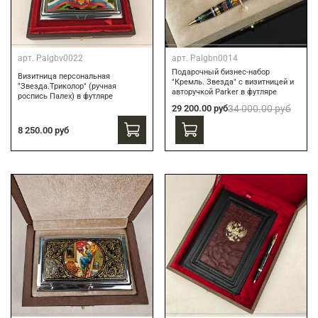
арт.
Palgbv0022
арт.
Palgbn0014
Подарочный бизнес-набор
Визитница персональная
"Кремль. Звезда" с визитницей и
"Звезда.Триколор" (ручная
авторучкой Parker в футляре
роспись Палех) в футляре
29 200.00 руб
34 000.00 руб
8 250.00 руб