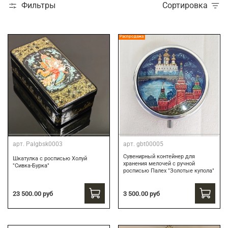
Фильтры
Сортировка
Распродажа
арт.
Palgbsk0003
арт.
gbt00005
Сувенирный контейнер для
Шкатулка с росписью Холуй
хранения мелочей с ручной
"Сивка-Бурка"
росписью Палех "Золотые купола"
3 500.00 руб
23 500.00 руб