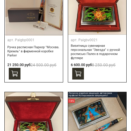
арт.
Palgbp0001
арт.
Palgbv0021
Визитница сувенирная
Ручка расписная Паркер "Москва.
персональная "Звезда" с ручной
Кремль" в фирменной коробке
росписью Палех в подарочном
Parker
футляре
21 250.00 руб
24 500.00 руб
6 600.00 руб
8 250.00 руб
Рисунок изделия защищен авторским
правом! Копирование запрещено!
-14%