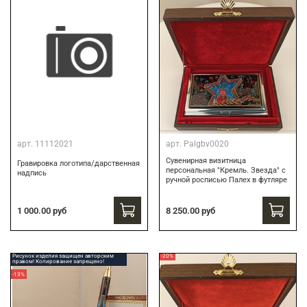
арт.
11112021
арт.
Palgbv0020
Сувенирная визитница
Гравировка логотипа/дарственная
персональная "Кремль. Звезда" с
надпись
ручной росписью Палех в футляре
8 250.00 руб
1 000.00 руб
Рисунок изделия защищен авторским
-20%
правом! Копирование запрещено!
-13%