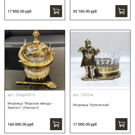
17 850.00 руб
92 160.00 руб
арт.
Zlatgbi0015
арт.
2202-м
Икорница "Морская звезда -
Икорница "Купеческая"
Аметист" (Златоуст)
160 000.00 руб
17 000.00 руб