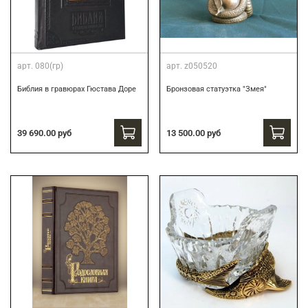
арт.
080(гр)
арт.
z050520
Библия в гравюрах Гюстава Доре
Бронзовая статуэтка "Змея"
39 690.00 руб
13 500.00 руб