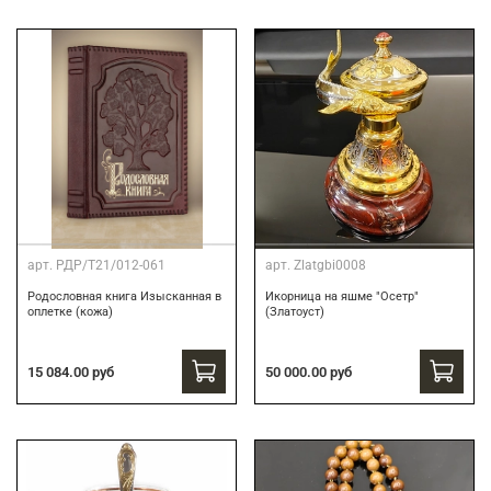
арт.
РДР/Т21/012-061
арт.
Zlatgbi0008
Родословная книга Изысканная в
Икорница на яшме "Осетр"
оплетке (кожа)
(Златоуст)
15 084.00 руб
50 000.00 руб