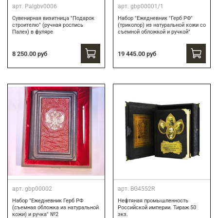
арт.
Palgbv0006
арт.
gbp00001/1
Сувенирная визитница "Подарок
Набор "Ежедневник "Герб РФ"
строителю" (ручная роспись
(триколор) из натуральной кожи со
Палех) в фуляре
съемной обложкой и ручкой"
8 250.00 руб
19 445.00 руб
арт.
gbp00002
арт.
BG4552R
Набор "Ежедневник Герб РФ
Нефтяная промышленность
(съемная обложка из натуральной
Российской империи. Тираж 50
кожи) и ручка" №2
экз.