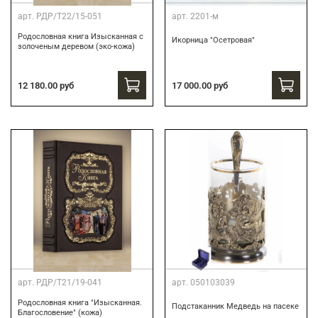
арт.
РДР/Т22/15-051
арт.
2201-м
Родословная книга Изысканная с
Икорница "Осетровая"
золоченым деревом (эко-кожа)
12 180.00 руб
17 000.00 руб
арт.
РДР/Т21/19-041
арт.
050103039
Родословная книга "Изысканная.
Подстаканник Медведь на пасеке
Благословение" (кожа)