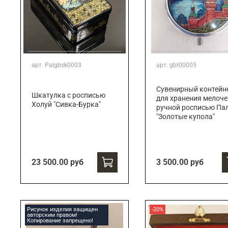
арт.
Palgbsk0003
арт.
gbt00005
Сувенирный контейн
Шкатулка с росписью
для хранения мелоче
Холуй "Сивка-Бурка"
ручной росписью Па
"Золотые купола"
23 500.00 руб
3 500.00 руб
Рисунок изделия защищен
-20%
авторским правом!
Копирование запрещено!