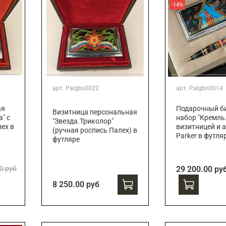
-14%
арт.
Palgbv0022
арт.
Palgbn0014
ая
Подарочный би
Визитница персональная
" с
набор "Кремль.
"Звезда.Триколор"
ех в
визитницей и 
(ручная роспись Палех) в
Parker в футля
футляре
0 руб
29 200.00 ру
8 250.00 руб