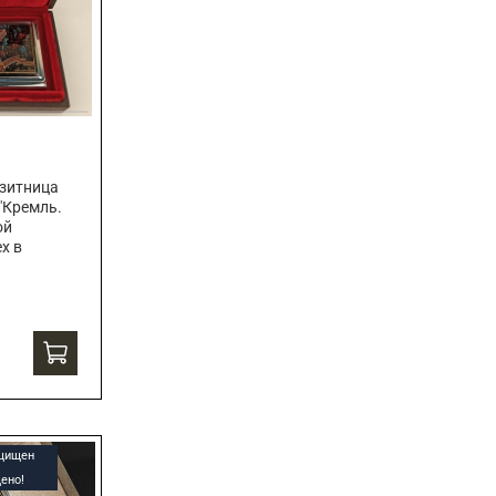
зитница
"Кремль.
ой
х в
ащищен
ено!