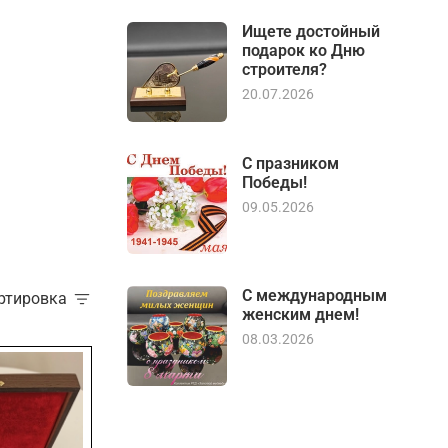
Ищете достойный
подарок ко Дню
строителя?
20.07.2026
С празником
Победы!
09.05.2026
С международным
ортировка
женским днем!
08.03.2026