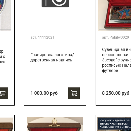
арт.
11112021
арт.
Palgbv0020
Сувенирная ви
ер
Гравировка логотипа/
персональная 
й с
дарственная надпись
Звезда" с ручн
лех
росписью Пале
футляре
1 000.00 руб
8 250.00 руб
Рисунок изделия з
авторским правом!
Копирование запрещ