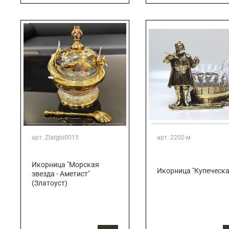
арт.
Zlatgbi0015
арт.
2202-м
Икорница "Морская
Икорница "Купеческа
звезда - Аметист"
(Златоуст)