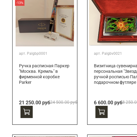
-13%
арт.
Palgbp0001
арт.
Palgbv0021
Ручка расписная Паркер
Визитница сувенирн
"Москва. Кремль" в
персональная "Звезда
фирменной коробке
ручной росписью Пал
Parker
подарочном футляре
21 250.00 руб
24 500.00 руб
6 600.00 руб
8 250.0