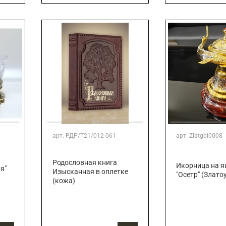
арт.
РДР/Т21/012-061
арт.
Zlatgbi0008
Родословная книга
Икорница на 
я"
Изысканная в оплетке
"Осетр" (Злато
(кожа)