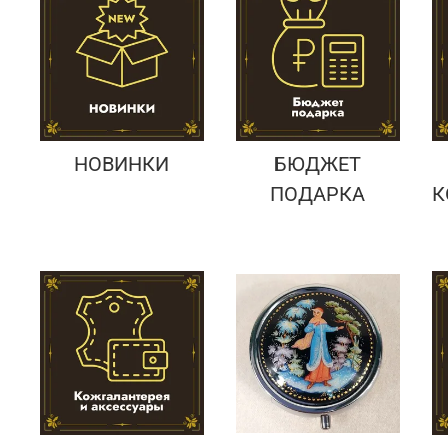
Подарки банковскому работнику
Подарки брокеру
Подарки директору/руководителю
НОВИНКИ
БЮДЖЕТ
ПОДАРКА
К