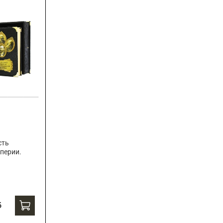
сть
перии.
б