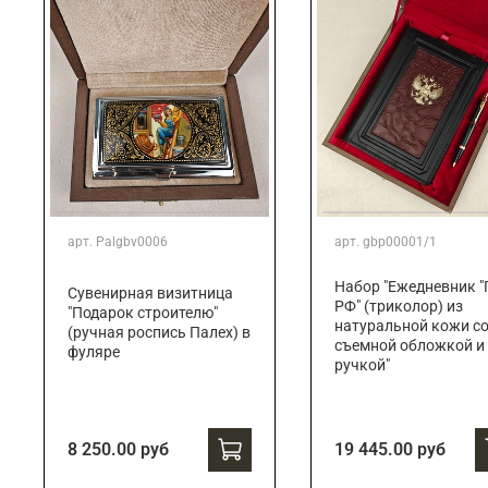
арт.
Palgbv0006
арт.
gbp00001/1
Набор "Ежедневник "
Сувенирная визитница
РФ" (триколор) из
"Подарок строителю"
натуральной кожи с
(ручная роспись Палех) в
съемной обложкой и
фуляре
ручкой"
8 250.00 руб
19 445.00 руб