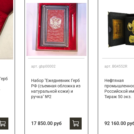
арт.
gbp00002
арт.
BG4552R
Герб
Набор "Ежедневник Герб
Нефтяная
РФ (съемная обложка из
промышленно
о
натуральной кожи) и
Российской им
ручка" №2
Тираж 50 экз.
17 850.00 руб
92 160.00 ру