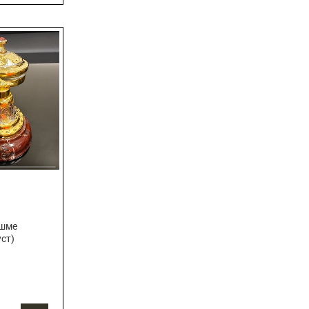
яшме
уст)