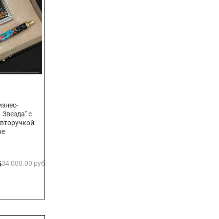
знес-
 Звезда" с
авторучкой
ре
б
34 000.00 руб