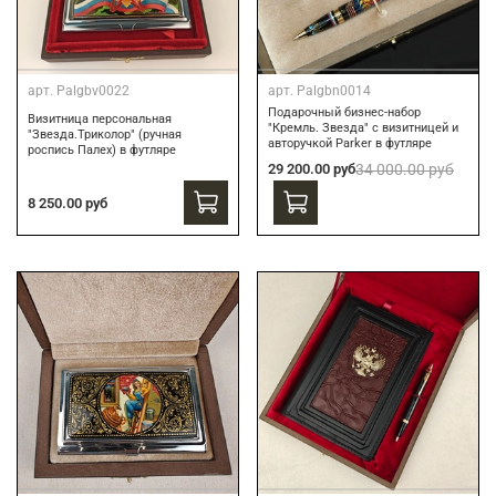
арт.
Palgbv0022
арт.
Palgbn0014
Подарочный бизнес-набор
Визитница персональная
"Кремль. Звезда" с визитницей и
"Звезда.Триколор" (ручная
авторучкой Parker в футляре
роспись Палех) в футляре
29 200.00 руб
34 000.00 руб
8 250.00 руб