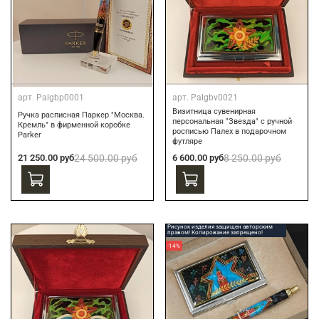
арт.
Palgbp0001
арт.
Palgbv0021
Визитница сувенирная
Ручка расписная Паркер "Москва.
персональная "Звезда" с ручной
Кремль" в фирменной коробке
росписью Палех в подарочном
Parker
футляре
21 250.00 руб
24 500.00 руб
6 600.00 руб
8 250.00 руб
Рисунок изделия защищен авторским
правом! Копирование запрещено!
-14%