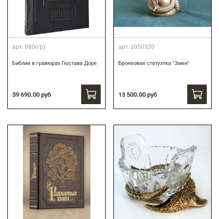
арт.
080(гр)
арт.
z050520
Библия в гравюрах Гюстава Доре
Бронзовая статуэтка "Змея"
39 690.00 руб
13 500.00 руб