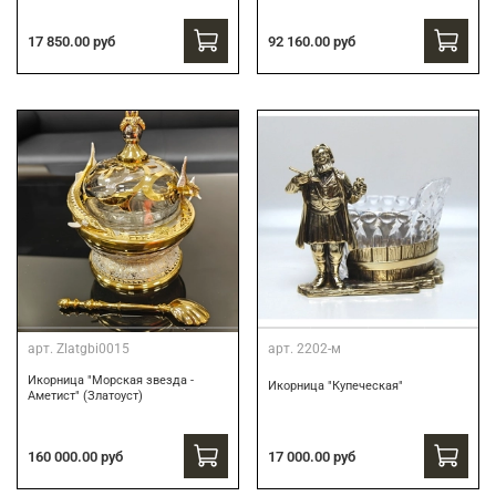
17 850.00 руб
92 160.00 руб
арт.
Zlatgbi0015
арт.
2202-м
Икорница "Морская звезда -
Икорница "Купеческая"
Аметист" (Златоуст)
160 000.00 руб
17 000.00 руб