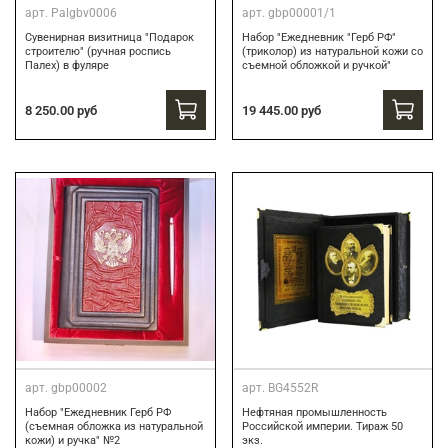
арт.
Palgbv0006
арт.
gbp00001/1
Сувенирная визитница "Подарок
Набор "Ежедневник "Герб РФ"
строителю" (ручная роспись
(триколор) из натуральной кожи со
Палех) в фуляре
съемной обложкой и ручкой"
8 250.00 руб
19 445.00 руб
арт.
gbp00002
арт.
BG4552R
Набор "Ежедневник Герб РФ
Нефтяная промышленность
(съемная обложка из натуральной
Российской империи. Тираж 50
кожи) и ручка" №2
экз.