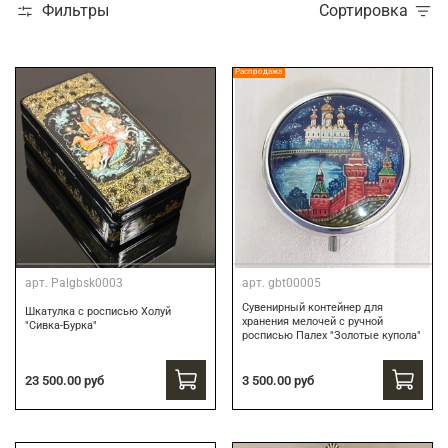
Фильтры
Сортировка
Распродажа
арт.
Palgbsk0003
арт.
gbt00005
Сувенирный контейнер для
Шкатулка с росписью Холуй
хранения мелочей с ручной
"Сивка-Бурка"
росписью Палех "Золотые купола"
3 500.00 руб
23 500.00 руб