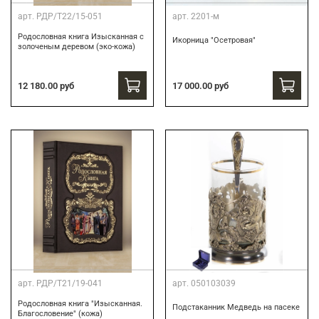
арт.
РДР/Т22/15-051
арт.
2201-м
Родословная книга Изысканная с
Икорница "Осетровая"
золоченым деревом (эко-кожа)
12 180.00 руб
17 000.00 руб
арт.
РДР/Т21/19-041
арт.
050103039
Родословная книга "Изысканная.
Подстаканник Медведь на пасеке
Благословение" (кожа)