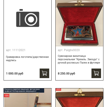
арт.
11112021
арт.
Palgbv0020
Сувенирная визитница
Гравировка логотипа/дарственная
персональная "Кремль. Звезда" с
надпись
ручной росписью Палех в футляре
8 250.00 руб
1 000.00 руб
Рисунок изделия защищен авторским
-20%
правом! Копирование запрещено!
-13%