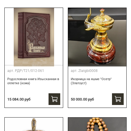
арт.
РДР/Т21/012-061
арт.
Zlatgbi0008
Родословная книга Изысканная в
Икорница на яшме "Осетр"
оплетке (кожа)
(Златоуст)
15 084.00 руб
50 000.00 руб