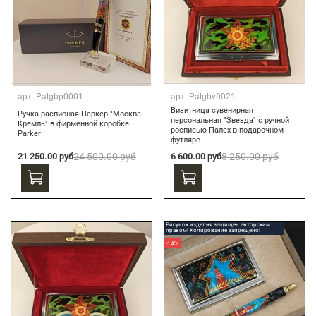
арт.
Palgbp0001
арт.
Palgbv0021
Визитница сувенирная
Ручка расписная Паркер "Москва.
персональная "Звезда" с ручной
Кремль" в фирменной коробке
росписью Палех в подарочном
Parker
футляре
21 250.00 руб
24 500.00 руб
6 600.00 руб
8 250.00 руб
Рисунок изделия защищен авторским
правом! Копирование запрещено!
-14%