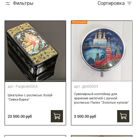
Фильтры
Сортировка
Распродажа
арт.
Palgbsk0003
арт.
gbt00005
Сувенирный контейнер для
Шкатулка с росписью Холуй
хранения мелочей с ручной
"Сивка-Бурка"
росписью Палех "Золотые купола"
3 500.00 руб
23 500.00 руб