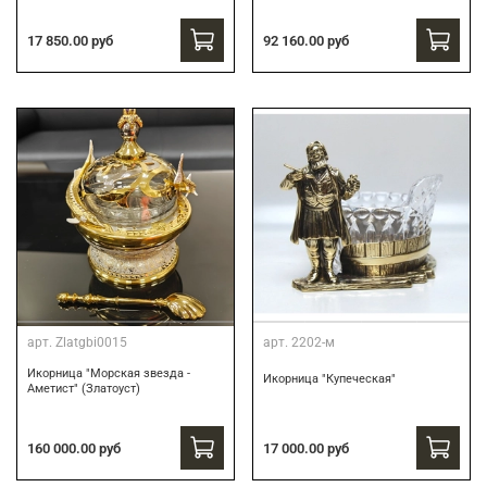
17 850.00 руб
92 160.00 руб
арт.
Zlatgbi0015
арт.
2202-м
Икорница "Морская звезда -
Икорница "Купеческая"
Аметист" (Златоуст)
160 000.00 руб
17 000.00 руб