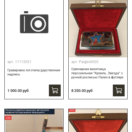
арт.
11112021
арт.
Palgbv0020
Сувенирная визитница
Гравировка логотипа/дарственная
персональная "Кремль. Звезда" с
надпись
ручной росписью Палех в футляре
8 250.00 руб
1 000.00 руб
Рисунок изделия защищен авторским
-20%
правом! Копирование запрещено!
-13%