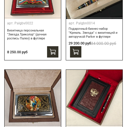
арт.
Palgbv0022
арт.
Palgbn0014
Подарочный бизнес-набор
Визитница персональная
"Кремль. Звезда" с визитницей и
"Звезда.Триколор" (ручная
авторучкой Parker в футляре
роспись Палех) в футляре
29 200.00 руб
34 000.00 руб
8 250.00 руб