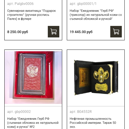
арт.
Palgbv0006
арт.
gbp00001/1
Сувенирная визитница "Подарок
Набор "Ежедневник "Герб РФ"
строителю" (ручная роспись
(триколор) из натуральной кожи со
Палех) в фуляре
съемной обложкой и ручкой"
8 250.00 руб
19 445.00 руб
арт.
gbp00002
арт.
BG4552R
Набор "Ежедневник Герб РФ
Нефтяная промышленность
(съемная обложка из натуральной
Российской империи. Тираж 50
кожи) и ручка" №2
экз.