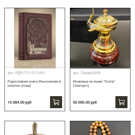
арт.
РДР/Т21/012-061
арт.
Zlatgbi0008
Родословная книга Изысканная в
Икорница на яшме "Осетр"
оплетке (кожа)
(Златоуст)
15 084.00 руб
50 000.00 руб