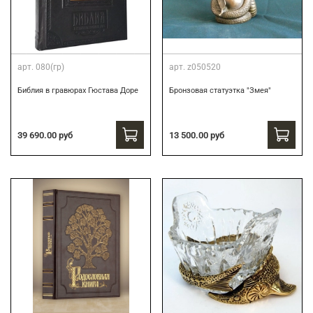
арт.
080(гр)
арт.
z050520
Библия в гравюрах Гюстава Доре
Бронзовая статуэтка "Змея"
39 690.00 руб
13 500.00 руб