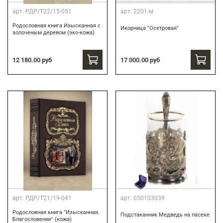
арт.
РДР/Т22/15-051
арт.
2201-м
Родословная книга Изысканная с
Икорница "Осетровая"
золоченым деревом (эко-кожа)
12 180.00 руб
17 000.00 руб
арт.
РДР/Т21/19-041
арт.
050103039
Родословная книга "Изысканная.
Подстаканник Медведь на пасеке
Благословение" (кожа)