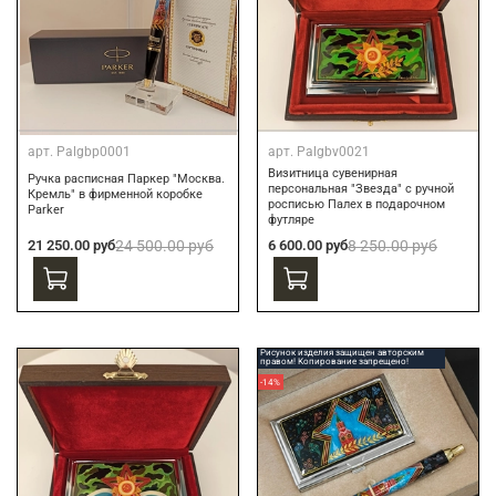
арт.
Palgbp0001
арт.
Palgbv0021
Визитница сувенирная
Ручка расписная Паркер "Москва.
персональная "Звезда" с ручной
Кремль" в фирменной коробке
росписью Палех в подарочном
Parker
футляре
21 250.00 руб
24 500.00 руб
6 600.00 руб
8 250.00 руб
Рисунок изделия защищен авторским
правом! Копирование запрещено!
-14%