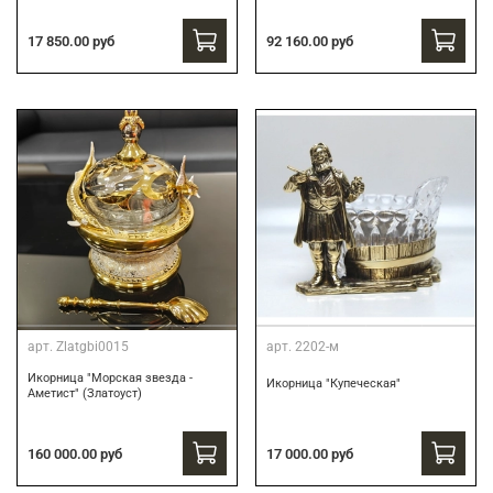
17 850.00 руб
92 160.00 руб
арт.
Zlatgbi0015
арт.
2202-м
Икорница "Морская звезда -
Икорница "Купеческая"
Аметист" (Златоуст)
160 000.00 руб
17 000.00 руб