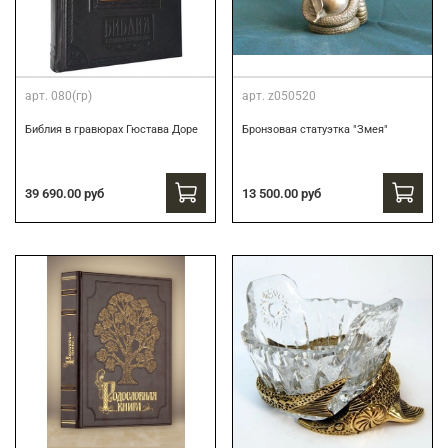
арт.
080(гр)
арт.
z050520
Библия в гравюрах Гюстава Доре
Бронзовая статуэтка "Змея"
39 690.00 руб
13 500.00 руб