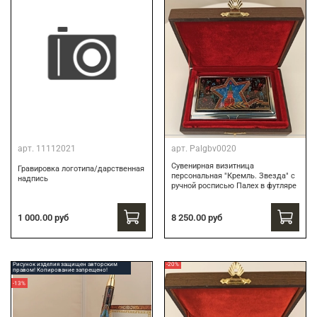
арт.
11112021
арт.
Palgbv0020
Сувенирная визитница
Гравировка логотипа/дарственная
персональная "Кремль. Звезда" с
надпись
ручной росписью Палех в футляре
8 250.00 руб
1 000.00 руб
Рисунок изделия защищен авторским
-20%
правом! Копирование запрещено!
-13%