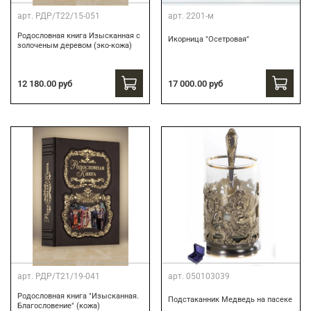
арт.
РДР/Т22/15-051
арт.
2201-м
Родословная книга Изысканная с
Икорница "Осетровая"
золоченым деревом (эко-кожа)
12 180.00 руб
17 000.00 руб
арт.
РДР/Т21/19-041
арт.
050103039
Родословная книга "Изысканная.
Подстаканник Медведь на пасеке
Благословение" (кожа)