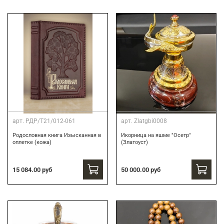
арт.
РДР/Т21/012-061
арт.
Zlatgbi0008
Родословная книга Изысканная в
Икорница на яшме "Осетр"
оплетке (кожа)
(Златоуст)
15 084.00 руб
50 000.00 руб