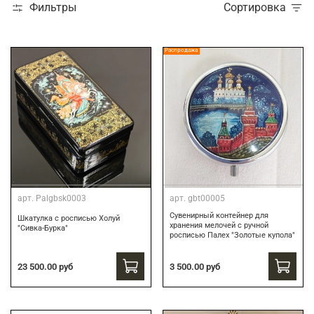
Фильтры
Сортировка
Распродажа
арт.
Palgbsk0003
арт.
gbt00005
Сувенирный контейнер для
Шкатулка с росписью Холуй
хранения мелочей с ручной
"Сивка-Бурка"
росписью Палех "Золотые купола"
3 500.00 руб
23 500.00 руб