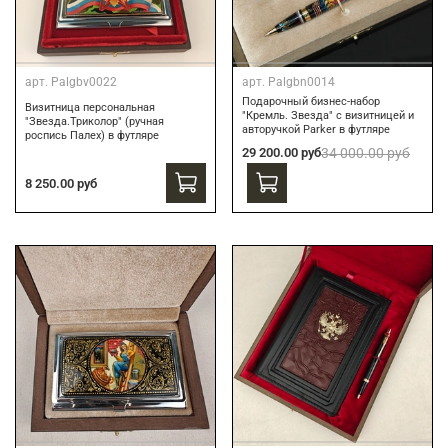
арт.
Palgbv0022
арт.
Palgbn0014
Подарочный бизнес-набор
Визитница персональная
"Кремль. Звезда" с визитницей и
"Звезда.Триколор" (ручная
авторучкой Parker в футляре
роспись Палех) в футляре
29 200.00 руб
34 000.00 руб
8 250.00 руб