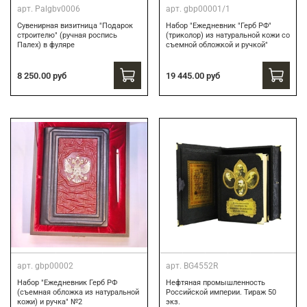
арт.
Palgbv0006
арт.
gbp00001/1
Сувенирная визитница "Подарок
Набор "Ежедневник "Герб РФ"
строителю" (ручная роспись
(триколор) из натуральной кожи со
Палех) в фуляре
съемной обложкой и ручкой"
8 250.00 руб
19 445.00 руб
арт.
gbp00002
арт.
BG4552R
Набор "Ежедневник Герб РФ
Нефтяная промышленность
(съемная обложка из натуральной
Российской империи. Тираж 50
кожи) и ручка" №2
экз.