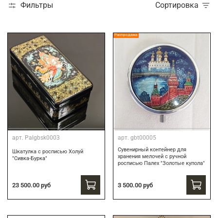
Фильтры
Сортировка
Распродажа
арт.
Palgbsk0003
арт.
gbt00005
Сувенирный контейнер для
Шкатулка с росписью Холуй
хранения мелочей с ручной
"Сивка-Бурка"
росписью Палех "Золотые купола"
3 500.00 руб
23 500.00 руб