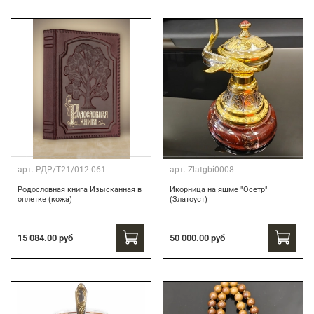
арт.
РДР/Т21/012-061
арт.
Zlatgbi0008
Родословная книга Изысканная в
Икорница на яшме "Осетр"
оплетке (кожа)
(Златоуст)
15 084.00 руб
50 000.00 руб