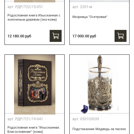
арт.
РДР/Т22/15-051
арт.
2201-м
Родословная книга Изысканная с
Икорница "Осетровая"
золоченым деревом (эко-кожа)
12 180.00 руб
17 000.00 руб
арт.
РДР/Т21/19-041
арт.
050103039
Родословная книга "Изысканная.
Подстаканник Медведь на пасеке
Благословение" (кожа)