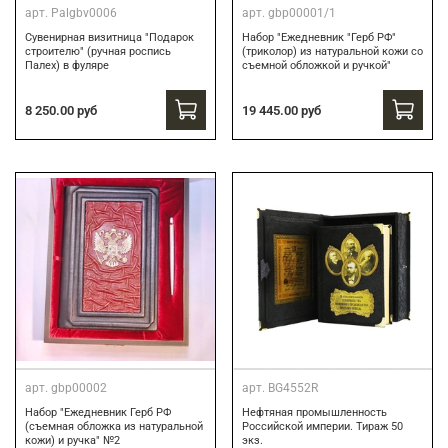
арт.
Palgbv0006
арт.
gbp00001/1
Сувенирная визитница "Подарок
Набор "Ежедневник "Герб РФ"
строителю" (ручная роспись
(триколор) из натуральной кожи со
Палех) в фуляре
съемной обложкой и ручкой"
8 250.00 руб
19 445.00 руб
арт.
gbp00002
арт.
BG4552R
Набор "Ежедневник Герб РФ
Нефтяная промышленность
(съемная обложка из натуральной
Российской империи. Тираж 50
кожи) и ручка" №2
экз.