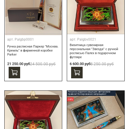
арт.
Palgbp0001
арт.
Palgbv0021
Визитница сувенирная
Ручка расписная Паркер "Москва.
персональная "Звезда" с ручной
Кремль" в фирменной коробке
росписью Палех в подарочном
Parker
футляре
21 250.00 руб
24 500.00 руб
6 600.00 руб
8 250.00 руб
Рисунок изделия защищен авторским
правом! Копирование запрещено!
-14%