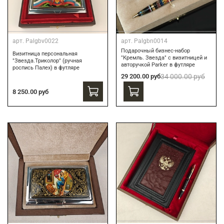
арт.
Palgbv0022
арт.
Palgbn0014
Подарочный бизнес-набор
Визитница персональная
"Кремль. Звезда" с визитницей и
"Звезда.Триколор" (ручная
авторучкой Parker в футляре
роспись Палех) в футляре
29 200.00 руб
34 000.00 руб
8 250.00 руб