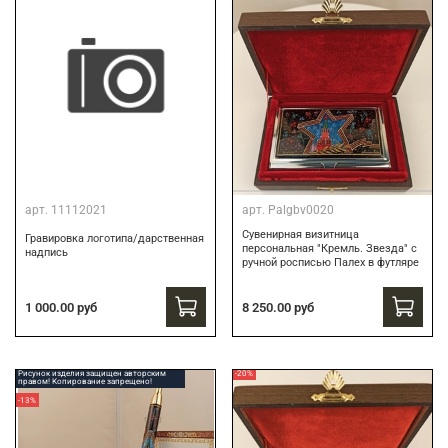
арт.
11112021
арт.
Palgbv0020
Сувенирная визитница
Гравировка логотипа/дарственная
персональная "Кремль. Звезда" с
надпись
ручной росписью Палех в футляре
8 250.00 руб
1 000.00 руб
Рисунок изделия защищен авторским
-20%
правом! Копирование запрещено!
-13%