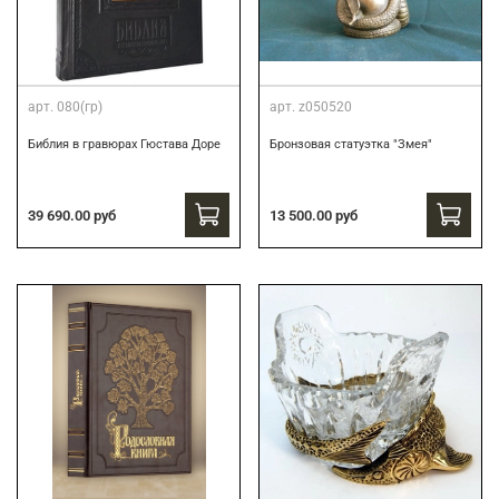
арт.
080(гр)
арт.
z050520
Библия в гравюрах Гюстава Доре
Бронзовая статуэтка "Змея"
39 690.00 руб
13 500.00 руб