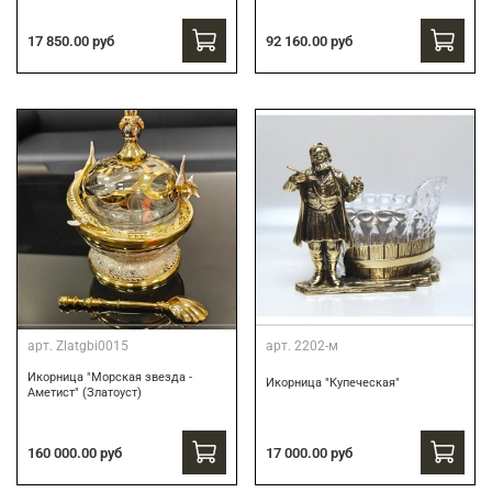
17 850.00 руб
92 160.00 руб
арт.
Zlatgbi0015
арт.
2202-м
Икорница "Морская звезда -
Икорница "Купеческая"
Аметист" (Златоуст)
160 000.00 руб
17 000.00 руб