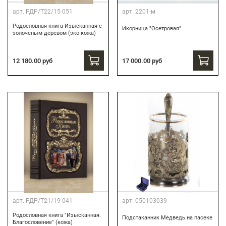
арт.
РДР/Т22/15-051
арт.
2201-м
Родословная книга Изысканная с
Икорница "Осетровая"
золоченым деревом (эко-кожа)
12 180.00 руб
17 000.00 руб
арт.
РДР/Т21/19-041
арт.
050103039
Родословная книга "Изысканная.
Подстаканник Медведь на пасеке
Благословение" (кожа)