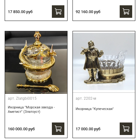
17 850.00 руб
92 160.00 руб
арт.
Zlatgbi0015
арт.
2202-м
Икорница "Морская звезда -
Икорница "Купеческая"
Аметист" (Златоуст)
160 000.00 руб
17 000.00 руб