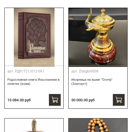
арт.
РДР/Т21/012-061
арт.
Zlatgbi0008
Родословная книга Изысканная в
Икорница на яшме "Осетр"
оплетке (кожа)
(Златоуст)
15 084.00 руб
50 000.00 руб