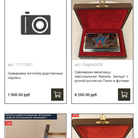
арт.
11112021
арт.
Palgbv0020
Сувенирная визитница
Гравировка логотипа/дарственная
персональная "Кремль. Звезда" с
надпись
ручной росписью Палех в футляре
8 250.00 руб
1 000.00 руб
Рисунок изделия защищен авторским
-20%
правом! Копирование запрещено!
-13%