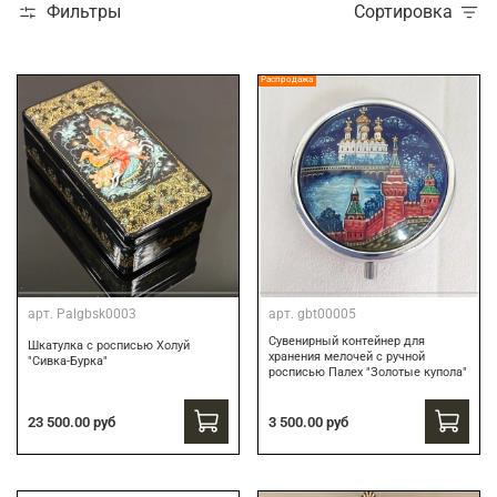
Фильтры
Сортировка
Распродажа
арт.
Palgbsk0003
арт.
gbt00005
Сувенирный контейнер для
Шкатулка с росписью Холуй
хранения мелочей с ручной
"Сивка-Бурка"
росписью Палех "Золотые купола"
3 500.00 руб
23 500.00 руб