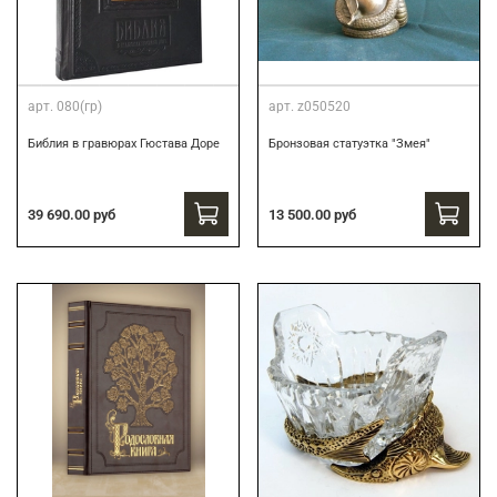
арт.
080(гр)
арт.
z050520
Библия в гравюрах Гюстава Доре
Бронзовая статуэтка "Змея"
39 690.00 руб
13 500.00 руб