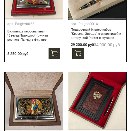
арт.
Palgbv0022
арт.
Palgbn0014
Подарочный бизнес-набор
Визитница персональная
"Кремль. Звезда" с визитницей и
"Звезда.Триколор" (ручная
авторучкой Parker в футляре
роспись Палех) в футляре
29 200.00 руб
34 000.00 руб
8 250.00 руб