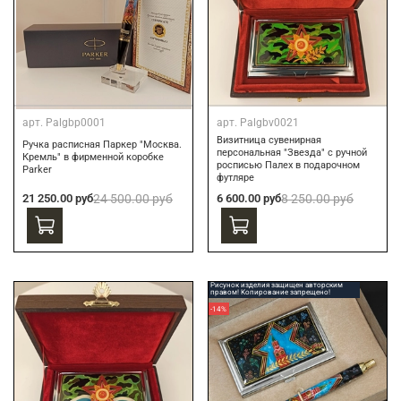
арт.
Palgbp0001
арт.
Palgbv0021
Визитница сувенирная
Ручка расписная Паркер "Москва.
персональная "Звезда" с ручной
Кремль" в фирменной коробке
росписью Палех в подарочном
Parker
футляре
21 250.00 руб
24 500.00 руб
6 600.00 руб
8 250.00 руб
Рисунок изделия защищен авторским
правом! Копирование запрещено!
-14%