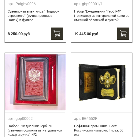
арт.
Palgbv0006
арт.
gbp00001/1
Сувенирная визитница "Подарок
Набор "Ежедневник "Герб РФ"
строителю" (ручная роспись
(триколор) из натуральной кожи со
Палех) в фуляре
съемной обложкой и ручкой"
8 250.00 руб
19 445.00 руб
арт.
gbp00002
арт.
BG4552R
Набор "Ежедневник Герб РФ
Нефтяная промышленность
(съемная обложка из натуральной
Российской империи. Тираж 50
кожи) и ручка" №2
экз.