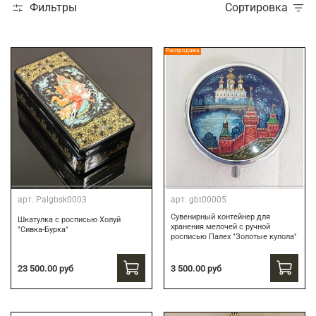
Фильтры
Сортировка
Распродажа
арт.
Palgbsk0003
арт.
gbt00005
Сувенирный контейнер для
Шкатулка с росписью Холуй
хранения мелочей с ручной
"Сивка-Бурка"
росписью Палех "Золотые купола"
3 500.00 руб
23 500.00 руб