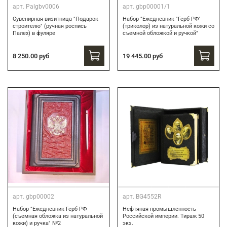
арт.
Palgbv0006
арт.
gbp00001/1
Сувенирная визитница "Подарок
Набор "Ежедневник "Герб РФ"
строителю" (ручная роспись
(триколор) из натуральной кожи со
Палех) в фуляре
съемной обложкой и ручкой"
8 250.00 руб
19 445.00 руб
арт.
gbp00002
арт.
BG4552R
Набор "Ежедневник Герб РФ
Нефтяная промышленность
(съемная обложка из натуральной
Российской империи. Тираж 50
кожи) и ручка" №2
экз.