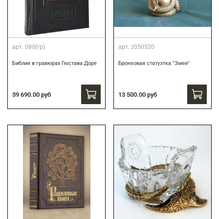
арт.
080(гр)
арт.
z050520
Библия в гравюрах Гюстава Доре
Бронзовая статуэтка "Змея"
39 690.00 руб
13 500.00 руб