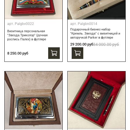
арт.
Palgbv0022
арт.
Palgbn0014
Подарочный бизнес-набор
Визитница персональная
"Кремль. Звезда" с визитницей и
"Звезда.Триколор" (ручная
авторучкой Parker в футляре
роспись Палех) в футляре
29 200.00 руб
34 000.00 руб
8 250.00 руб