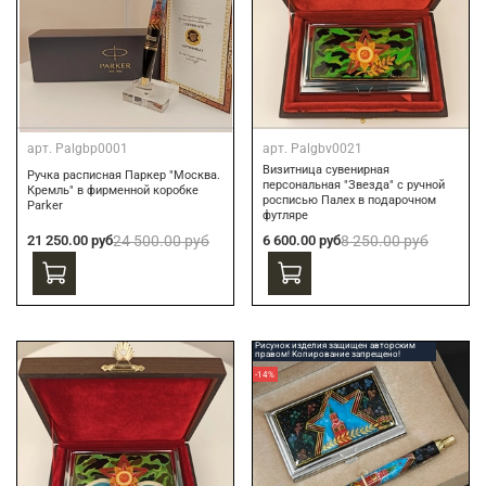
арт.
Palgbp0001
арт.
Palgbv0021
Визитница сувенирная
Ручка расписная Паркер "Москва.
персональная "Звезда" с ручной
Кремль" в фирменной коробке
росписью Палех в подарочном
Parker
футляре
21 250.00 руб
24 500.00 руб
6 600.00 руб
8 250.00 руб
Рисунок изделия защищен авторским
правом! Копирование запрещено!
-14%