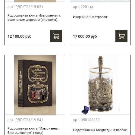
арт.
РДР/Т22/15-051
арт.
2201-м
Родословная книга Изысканная с
Икорница "Осетровая"
золоченым деревом (эко-кожа)
12 180.00 руб
17 000.00 руб
арт.
РДР/Т21/19-041
арт.
050103039
Родословная книга "Изысканная.
Подстаканник Медведь на пасеке
Благословение" (кожа)