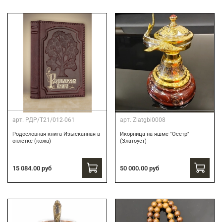
арт.
РДР/Т21/012-061
арт.
Zlatgbi0008
Родословная книга Изысканная в
Икорница на яшме "Осетр"
оплетке (кожа)
(Златоуст)
15 084.00 руб
50 000.00 руб