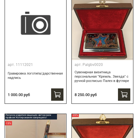
арт.
11112021
арт.
Palgbv0020
Сувенирная визитница
Гравировка логотипа/дарственная
персональная "Кремль. Звезда" с
надпись
ручной росписью Палех в футляре
8 250.00 руб
1 000.00 руб
Рисунок изделия защищен авторским
-20%
правом! Копирование запрещено!
-13%