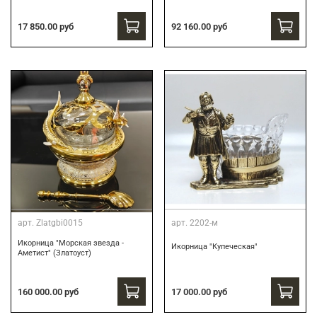
17 850.00 руб
92 160.00 руб
арт.
Zlatgbi0015
арт.
2202-м
Икорница "Морская звезда -
Икорница "Купеческая"
Аметист" (Златоуст)
160 000.00 руб
17 000.00 руб