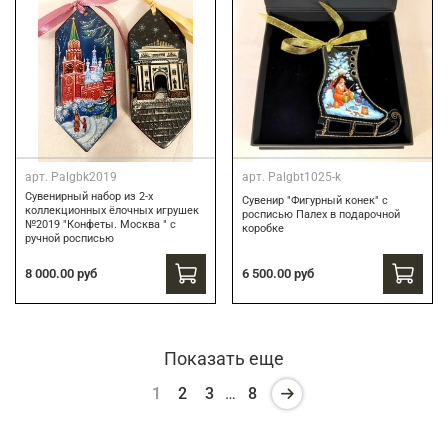
арт.
Palgbk2019
арт.
Palgbt1025-k
Сувенирный набор из 2-х
Сувенир "Фигурный конек" с
коллекционных ёлочных игрушек
росписью Палех в подарочной
№2019 "Конфеты. Москва " с
коробке
ручной росписью
6 500.00 руб
8 000.00 руб
Показать еще
1
2
3
…
8