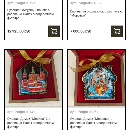
арт.
Palgbt1012-f
арт.
Palgbdisk1002
Сувенир "Фигурный конек" с
Ёлочная игрушка диск с росписью
росписью Палех в подарочном
"Морозко"
футляре
12 925.00 руб
7 000.00 руб
арт.
Palgbt1014-f
арт.
Palgbt1015-f
Сувенир Домик "Москва"-2 с
Сувенир Домик "Морозко" с
росписью Палех в подарочном
росписью Палех в подарочном
футляре
футляре