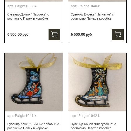
арт.
Palgbt1039-k
арт.
Palgbt1040-k
Сувенир Домик "Парочка" с
Сувенир Елочка "На катке" с
росписью Палех в коробке
росписью Палех в коробке
6 500.00 руб
6 500.00 руб
арт.
Palgbt1041-k
арт.
Palgbt1042-k
Сувенир Конек "Зимние забавы" с
Сувенир Конек "Снегурочка" с
росписью Палех в коробке
росписью Палех в коробке