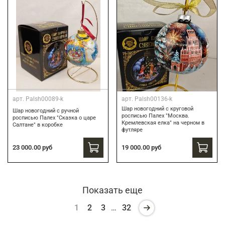
арт.
Palsh00089-k
арт.
Palsh00136-k
Шар новогодний с круговой
Шар новогодний с ручной
росписью Палех "Москва.
росписью Палех "Сказка о царе
Кремлевская елка" на черном в
Салтане" в коробке
футляре
23 000.00 руб
19 000.00 руб
Показать еще
1
2
3
…
32