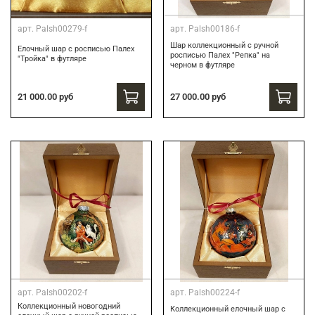
арт.
Palsh00279-f
арт.
Palsh00186-f
Шар коллекционный с ручной
Елочный шар с росписью Палех
росписью Палех "Репка" на
"Тройка" в футляре
черном в футляре
27 000.00 руб
21 000.00 руб
арт.
Palsh00202-f
арт.
Palsh00224-f
Коллекционный новогодний
Коллекционный елочный шар с