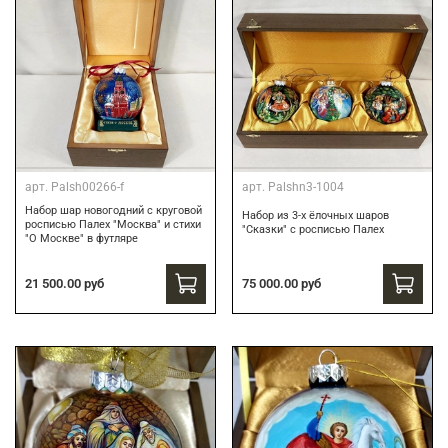
арт.
Palsh00266-f
арт.
Palshn3-1004
Набор шар новогодний с круговой
Набор из 3-х ёлочных шаров
росписью Палех "Москва" и стихи
"Сказки" с росписью Палех
"О Москве" в футляре
21 500.00 руб
75 000.00 руб