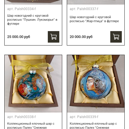
арт.
Palsh00334-f
арт.
Palsh00337-f
Шар новогодний с круговой
Шар новогодний с круговой
росписью "Пушкин. Лукоморье" в
росписью "Жар-птица" в футляре
футляре
25 000.00 руб
20 000.00 руб
арт.
Palsh00338-f
арт.
Palsh00339-f
Коллекционный елочный шар с
Коллекционный елочный шар с
росписью Палех "Снежная
росписью Палех "Снежная