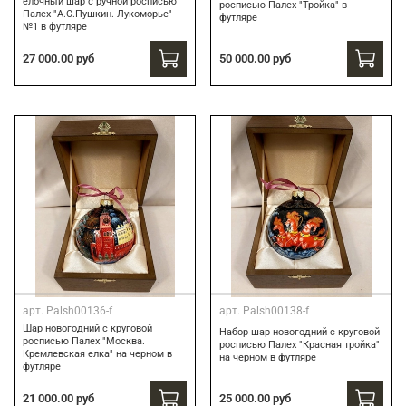
елочный шар с ручной росписью
росписью Палех "Тройка" в
Палех "А.С.Пушкин. Лукоморье"
футляре
№1 в футляре
50 000.00 руб
27 000.00 руб
арт.
Palsh00136-f
арт.
Palsh00138-f
Шар новогодний с круговой
Набор шар новогодний с круговой
росписью Палех "Москва.
росписью Палех "Красная тройка"
Кремлевская елка" на черном в
на черном в футляре
футляре
25 000.00 руб
21 000.00 руб