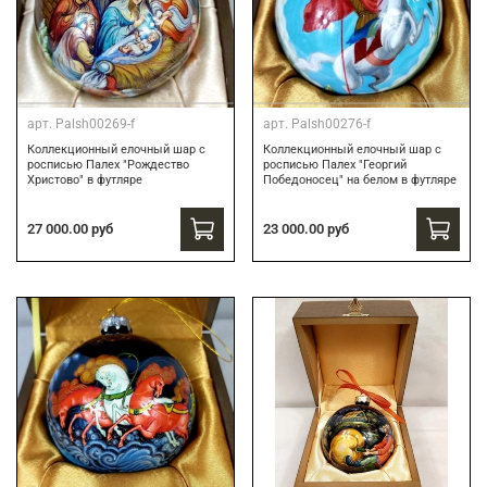
арт.
Palsh00269-f
арт.
Palsh00276-f
Коллекционный елочный шар с
Коллекционный елочный шар с
росписью Палех "Рождество
росписью Палех "Георгий
Христово" в футляре
Победоносец" на белом в футляре
27 000.00 руб
23 000.00 руб