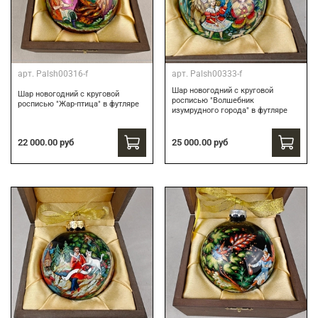
арт.
Palsh00316-f
арт.
Palsh00333-f
Шар новогодний с круговой
Шар новогодний с круговой
росписью "Волшебник
росписью "Жар-птица" в футляре
изумрудного города" в футляре
25 000.00 руб
22 000.00 руб