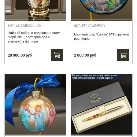
арт.
Zzlatgb280726
арт.
RthShE8-0009
Чайный набор с подстаканником
Елочный шар "Ёжики" №1 с ручной
"Герб РФ" ( злат.гравюра с
росписью
эмалью) в футляре
28 000.00 руб
2 800.00 руб
Рисунок изделия защищен авторским
правом! Копирование запрещено!