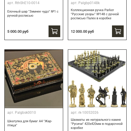
арт.
RthShE10-0014
арт.
Palgbp0148k
Коллекционная ручка Parker
Елочный шар "Зимнее чудо" №1 с
"Русские узоры" №148 с ручной
ручной росписью
росписью Палех в коробке
12 000.00 руб
5 000.00 руб
арт.
Palgbsk0010
арт.
rk-10052026
Шахматы из натурального камня
Шкатулка для бумаг А4 "Жар-
"Русичи" 420х420мм в подарочной
птица"
коробке