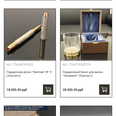
арт.
Zlatgb060426
арт.
Zzlat10042026
Подарочная ручка "Элитная" № 11
Подарочный бокал для виски
(Златоуст)
"Орнамент" (Златоуст)
18 000.00 руб
28 000.00 руб
Рисунок изделия защищен авторским
правом! Копирование запрещено!