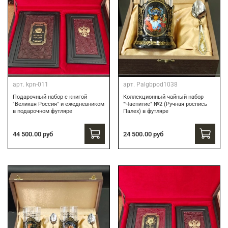
арт.
kpn-011
арт.
Palgbpod1038
Подарочный набор с книгой
Коллекционный чайный набор
"Великая Россия" и ежедневником
"Чаепитие" №2 (Ручная роспись
в подарочном футляре
Палех) в футляре
44 500.00 руб
24 500.00 руб