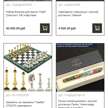
арт.
Zzlatgb300426
арт.
palgbz0046
Набор бокалов для виски "Герб"
Сувенирное зеркальце с ручной
(Златоуст УФ) в футляре
росписью "Шмели"
40 000.00 руб
4 500.00 руб
Рисунок изделия защищен авторским
правом! Копирование запрещено!
арт.
rk-13052026
арт.
Palgbp0038-1k
Ручка коллекционная с ручной
Шахматы из малахита "Гамбит"
росписью Палех "Александр
375х375 сувенирные
Невский" в коробке