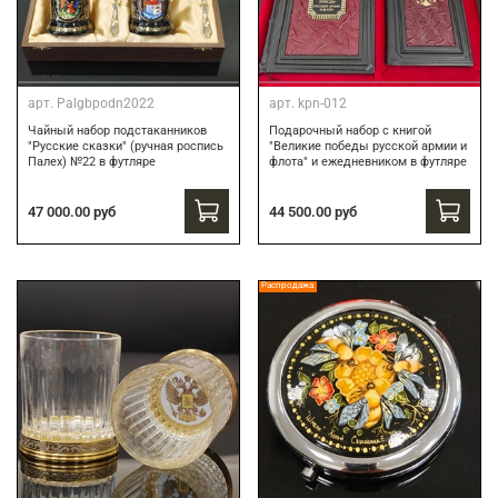
арт.
Palgbpodn2022
арт.
kpn-012
Чайный набор подстаканников
Подарочный набор c книгой
"Русские сказки" (ручная роспись
"Великие победы русской армии и
Палех) №22 в футляре
флота" и ежедневником в футляре
47 000.00 руб
44 500.00 руб
Распродажа