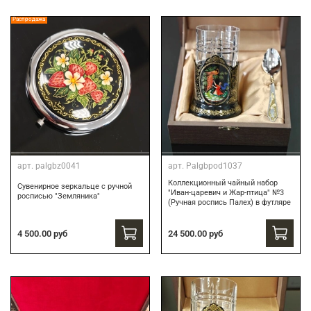
Распродажа
арт.
palgbz0041
арт.
Palgbpod1037
Коллекционный чайный набор
Сувенирное зеркальце с ручной
"Иван-царевич и Жар-птица" №3
росписью "Земляника"
(Ручная роспись Палех) в футляре
24 500.00 руб
4 500.00 руб