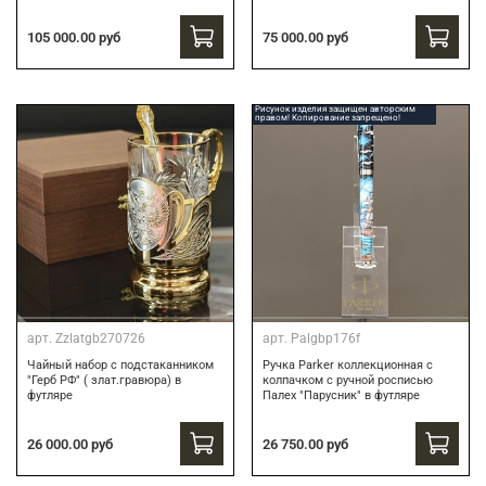
75 000.00 руб
105 000.00 руб
Рисунок изделия защищен авторским
правом! Копирование запрещено!
арт.
Zzlatgb270726
арт.
Palgbp176f
Чайный набор с подстаканником
Ручка Parker коллекционная с
"Герб РФ" ( злат.гравюра) в
колпачком с ручной росписью
футляре
Палех "Парусник" в футляре
26 000.00 руб
26 750.00 руб