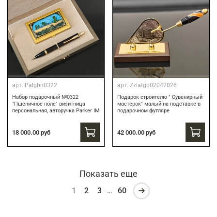
арт.
Palgbn0322
арт.
Zzlatgb02042026
Набор подарочный №0322
Подарок строителю " Сувенирный
"Пшеничное поле" визитница
мастерок" малый на подставке в
персональная, авторучка Parker IM
подарочном футляре
18 000.00 руб
42 000.00 руб
Показать еще
1
2
3
…
60