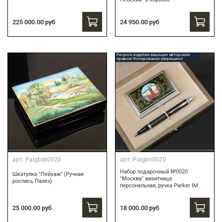
24 950.00 руб
225 000.00 руб
Рисунок изделия защищен авторским
правом! Копирование запрещено!
арт.
Palgbsk0020
арт.
Palgbn0020
Набор подарочный №0020
Шкатулка "Пейзаж" (Ручная
"Москва" визитница
роспись Палех)
персональная, ручка Parker IM
18 000.00 руб
25 000.00 руб