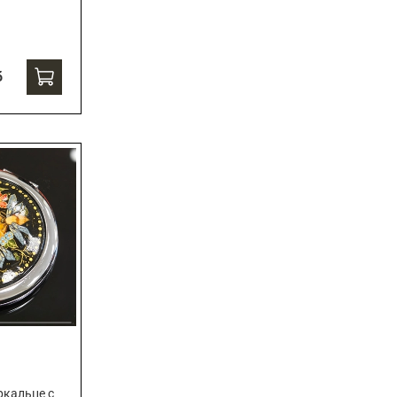
б
ркальце с