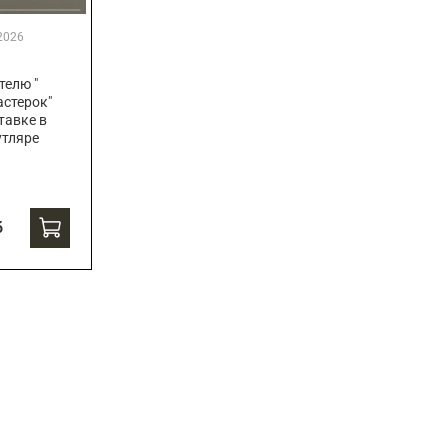
2026
телю "
стерок"
тавке в
утляре
б