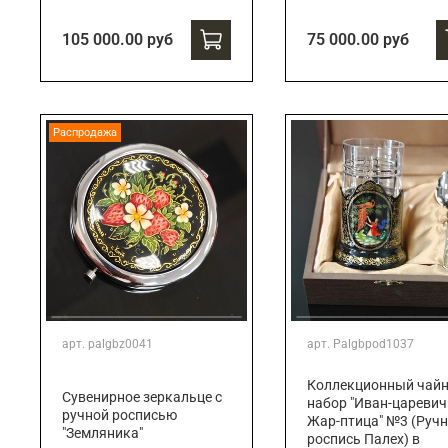
105 000.00 руб
75 000.00 руб
Распродажа
арт.
palgbz0041
арт.
Palgbpod1037
Коллекционный чай
Сувенирное зеркальце с
набор "Иван-царевич
ручной росписью
Жар-птица" №3 (Руч
"Земляника"
роспись Палех) в