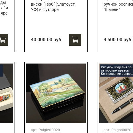
еды
виски "Герб" (Златоуст
ручной роспи
а" и
УФ) в футляре
"Шмели"
ляре
40 000.00 руб
4 500.00 руб
Рисунок изделия з
авторским правом!
Копирование запрещ
арт.
Palgbsk0020
арт.
Palgbn0020