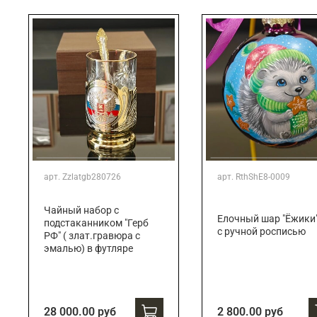
Подарки банковскому работнику
Подарки брокеру
Подарки директору/руководителю
арт.
Zzlatgb280726
арт.
RthShE8-0009
Чайный набор с
Елочный шар "Ёжики
подстаканником "Герб
с ручной росписью
РФ" ( злат.гравюра с
эмалью) в футляре
28 000.00 руб
2 800.00 руб