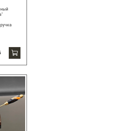
чный
а"
 ручка
б