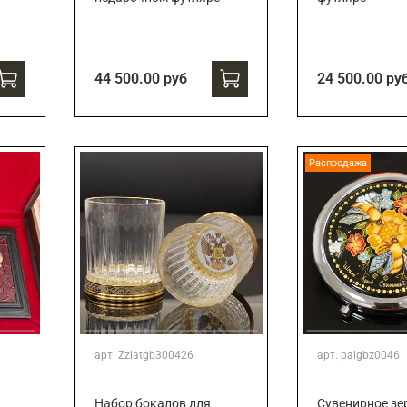
44 500.00 руб
24 500.00 ру
Распродажа
арт.
Zzlatgb300426
арт.
palgbz0046
Набор бокалов для
Сувенирное зе