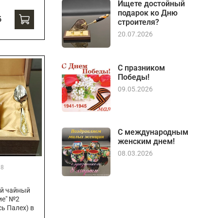
Ищете достойный
подарок ко Дню
б
строителя?
20.07.2026
С празником
Победы!
09.05.2026
С международным
женским днем!
08.03.2026
38
й чайный
ие" №2
ь Палех) в