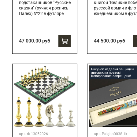
подстаканников "Русские
книгой "Великие поб
сказки" (ручная роспись
русской армии и флот
Палех) №22 в футляре
ежедневником в фут
47 000.00 руб
44 500.00 руб
Рисунок изделия защищен
авторским правом!
Копирование запрещено!
арт.
rk-13052026
арт.
Palgbp0038-1k