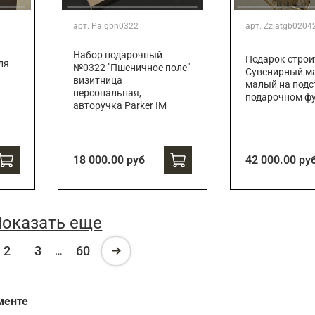
арт.
Palgbn0322
арт.
Zzlatgb0204
Набор подарочный
Подарок строи
ля
№0322 "Пшеничное поле"
Сувенирный ма
визитница
малый на подс
персональная,
подарочном ф
авторучка Parker IM
18 000.00 руб
42 000.00 ру
оказать еще
2
3
60
…
менте