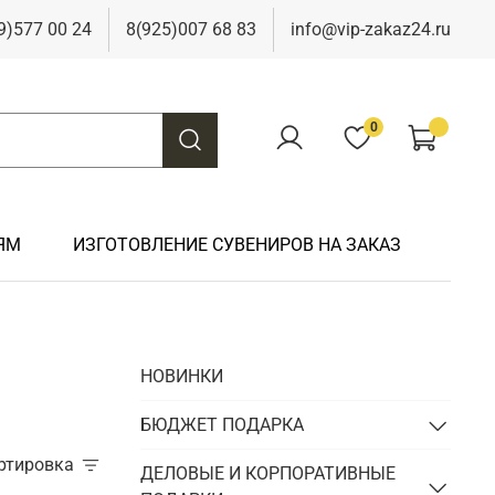
9)577 00 24
8(925)007 68 83
info@vip-zakaz24.ru
0
ЯМ
ИЗГОТОВЛЕНИЕ СУВЕНИРОВ НА ЗАКАЗ
Подарки на свадьбу
Подарки финансисту
Подарки к 9 мая
Подарки охотнику
НОВИНКИ
Подарки на юбилей
Подарки химику
Подарки к Пасхе
Подарки рыбаку
Подарки чиновнику/госслужащему
БЮДЖЕТ ПОДАРКА
Подарки шахтеру
ортировка
Подарки электрику
ДЕЛОВЫЕ И КОРПОРАТИВНЫЕ