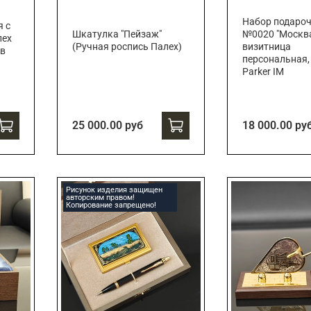
Набор подаро
я с
Шкатулка "Пейзаж"
№0020 "Москв
лех
(Ручная роспись Палех)
визитница
 в
персональная,
Parker IM
25 000.00 руб
18 000.00 ру
Рисунок изделия защищен
авторским правом!
Копирование запрещено!