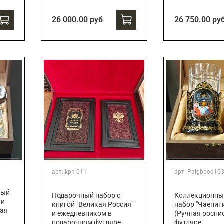
26 000.00 руб
26 750.00 ру
арт.
kpn-011
арт.
Palgbpod10
ный
Подарочный набор с
Коллекционны
 и
книгой "Великая Россия"
набор "Чаепит
ная
и ежедневником в
(Ручная роспис
подарочном футляре
футляре