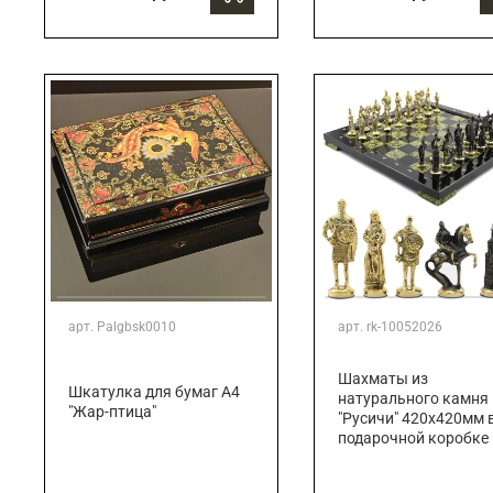
арт.
Palgbsk0010
арт.
rk-10052026
Шахматы из
Шкатулка для бумаг А4
натурального камня
"Жар-птица"
"Русичи" 420х420мм 
подарочной коробке