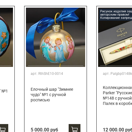
Подарки страховщику
Подарки строителю
Рисунок изделия з
авторским правом!
Подарки учителю
Копирование запрещ
арт.
RthShE10-0014
арт.
Palgbp0148k
Коллекционна
Елочный шар "Зимнее
" №1
Parker "Русски
чудо" №1 с ручной
№148 с ручной
росписью
Палех в короб
5 000.00 руб
12 000.00 ру