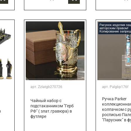
Рисунок изделия з
авторским правом!
Копирование запрещ
арт.
Zzlatgb270726
арт.
Palgbp176f
Ручка Parker
Чайный набор с
коллекционная
подстаканником "Герб
колпачком с р
в
РФ" ( злат.гравюра) в
росписью Пал
футляре
"Парусник" в ф