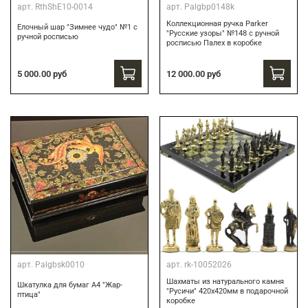
арт.
RthShE10-0014
арт.
Palgbp0148k
Коллекционная ручка Parker
Елочный шар "Зимнее чудо" №1 с
"Русские узоры" №148 с ручной
ручной росписью
росписью Палех в коробке
12 000.00 руб
5 000.00 руб
арт.
Palgbsk0010
арт.
rk-10052026
Шахматы из натурального камня
Шкатулка для бумаг А4 "Жар-
"Русичи" 420х420мм в подарочной
птица"
коробке