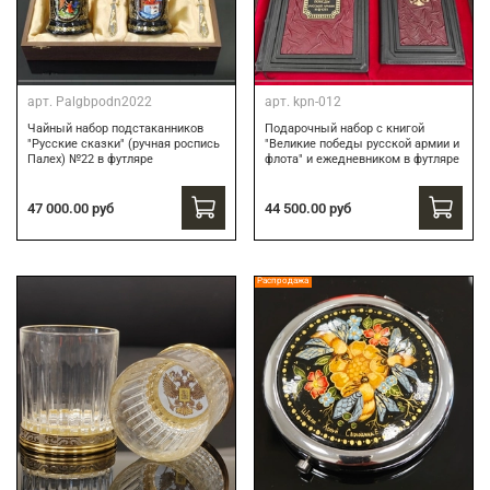
арт.
Palgbpodn2022
арт.
kpn-012
Чайный набор подстаканников
Подарочный набор c книгой
"Русские сказки" (ручная роспись
"Великие победы русской армии и
Палех) №22 в футляре
флота" и ежедневником в футляре
47 000.00 руб
44 500.00 руб
Распродажа