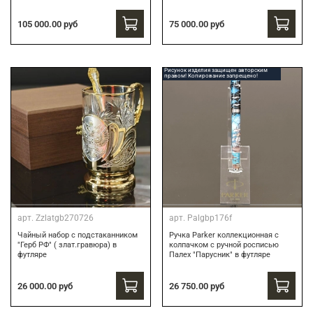
75 000.00 руб
105 000.00 руб
Рисунок изделия защищен авторским
правом! Копирование запрещено!
арт.
Zzlatgb270726
арт.
Palgbp176f
Чайный набор с подстаканником
Ручка Parker коллекционная с
"Герб РФ" ( злат.гравюра) в
колпачком с ручной росписью
футляре
Палех "Парусник" в футляре
26 000.00 руб
26 750.00 руб