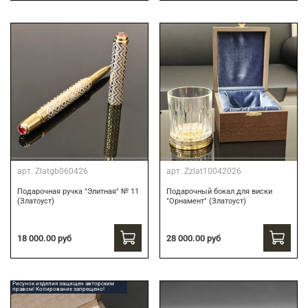
арт.
Zlatgb060426
арт.
Zzlat10042026
Подарочная ручка "Элитная" № 11
Подарочный бокал для виски
(Златоуст)
"Орнамент" (Златоуст)
18 000.00 руб
28 000.00 руб
Рисунок изделия защищен авторским
правом! Копирование запрещено!