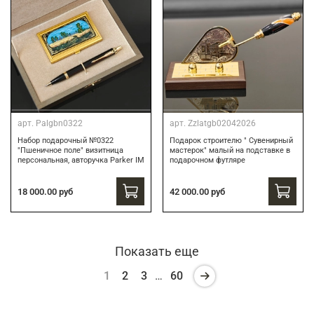
арт.
Palgbn0322
арт.
Zzlatgb02042026
Набор подарочный №0322
Подарок строителю " Сувенирный
"Пшеничное поле" визитница
мастерок" малый на подставке в
персональная, авторучка Parker IM
подарочном футляре
18 000.00 руб
42 000.00 руб
Показать еще
1
2
3
…
60