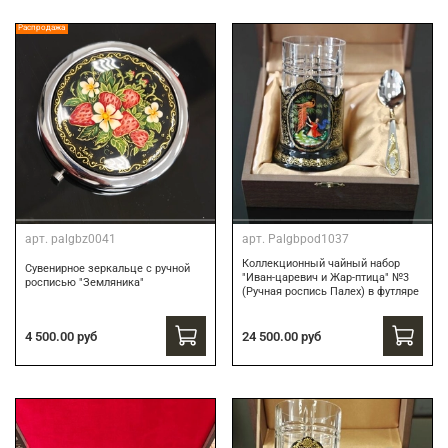
Распродажа
арт.
palgbz0041
арт.
Palgbpod1037
Коллекционный чайный набор
Сувенирное зеркальце с ручной
"Иван-царевич и Жар-птица" №3
росписью "Земляника"
(Ручная роспись Палех) в футляре
24 500.00 руб
4 500.00 руб