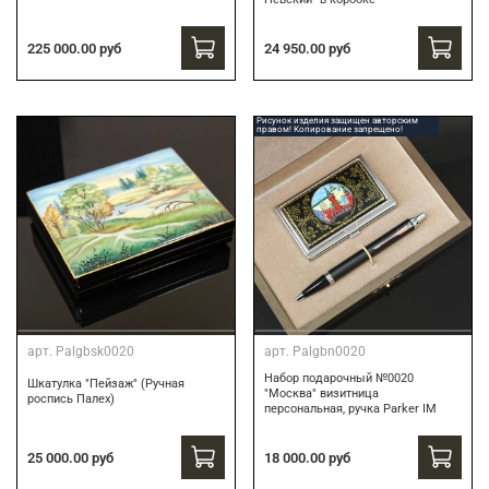
24 950.00 руб
225 000.00 руб
Рисунок изделия защищен авторским
правом! Копирование запрещено!
арт.
Palgbsk0020
арт.
Palgbn0020
Набор подарочный №0020
Шкатулка "Пейзаж" (Ручная
"Москва" визитница
роспись Палех)
персональная, ручка Parker IM
18 000.00 руб
25 000.00 руб