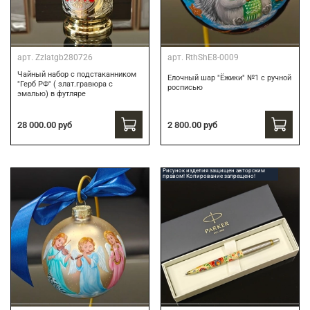
арт.
Zzlatgb280726
арт.
RthShE8-0009
Чайный набор с подстаканником
Елочный шар "Ёжики" №1 с ручной
"Герб РФ" ( злат.гравюра с
росписью
эмалью) в футляре
28 000.00 руб
2 800.00 руб
Рисунок изделия защищен авторским
правом! Копирование запрещено!