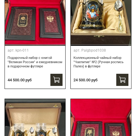
арт.
kpn-011
арт.
Palgbpod1038
Подарочный набор с книгой
Коллекционный чайный набор
"Великая Россия" и ежедневником
"Чаепитие" №2 (Ручная роспись
в подарочном футляре
Палех) в футляре
44 500.00 руб
24 500.00 руб