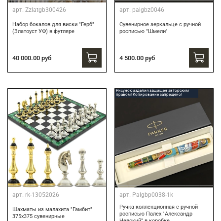
арт.
Zzlatgb300426
арт.
palgbz0046
Набор бокалов для виски "Герб"
Сувенирное зеркальце с ручной
(Златоуст УФ) в футляре
росписью "Шмели"
40 000.00 руб
4 500.00 руб
Рисунок изделия защищен авторским
правом! Копирование запрещено!
арт.
rk-13052026
арт.
Palgbp0038-1k
Ручка коллекционная с ручной
Шахматы из малахита "Гамбит"
росписью Палех "Александр
375х375 сувенирные
Невский" в коробке