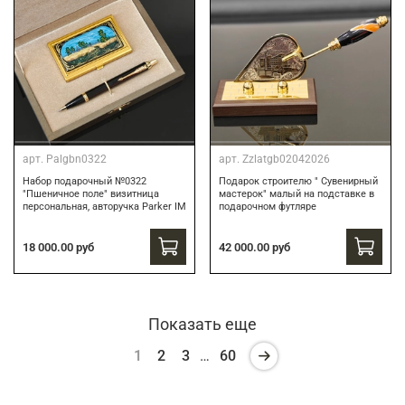
арт.
Palgbn0322
арт.
Zzlatgb02042026
Набор подарочный №0322
Подарок строителю " Сувенирный
"Пшеничное поле" визитница
мастерок" малый на подставке в
персональная, авторучка Parker IM
подарочном футляре
18 000.00 руб
42 000.00 руб
Показать еще
1
2
3
…
60