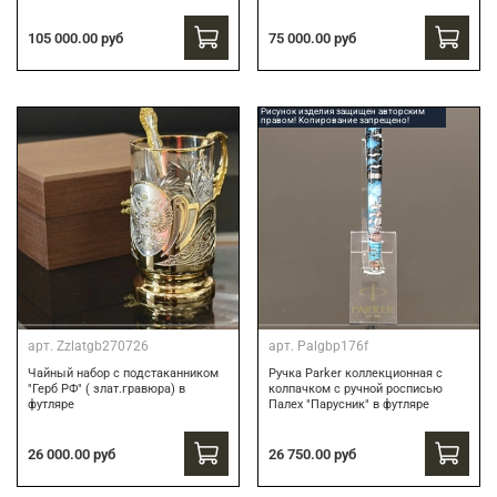
75 000.00 руб
105 000.00 руб
Рисунок изделия защищен авторским
правом! Копирование запрещено!
арт.
Zzlatgb270726
арт.
Palgbp176f
Чайный набор с подстаканником
Ручка Parker коллекционная с
"Герб РФ" ( злат.гравюра) в
колпачком с ручной росписью
футляре
Палех "Парусник" в футляре
26 000.00 руб
26 750.00 руб