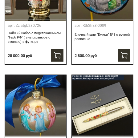
арт.
Zzlatgb280726
арт.
RthShE8-0009
Чайный набор с подстаканником
Елочный шар "Ёжики" №1 с ручной
"Герб РФ" ( злат.гравюра с
росписью
эмалью) в футляре
28 000.00 руб
2 800.00 руб
Рисунок изделия защищен авторским
правом! Копирование запрещено!