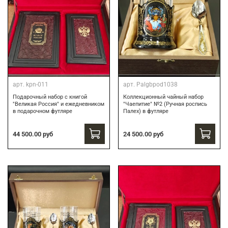
арт.
kpn-011
арт.
Palgbpod1038
Подарочный набор с книгой
Коллекционный чайный набор
"Великая Россия" и ежедневником
"Чаепитие" №2 (Ручная роспись
в подарочном футляре
Палех) в футляре
44 500.00 руб
24 500.00 руб