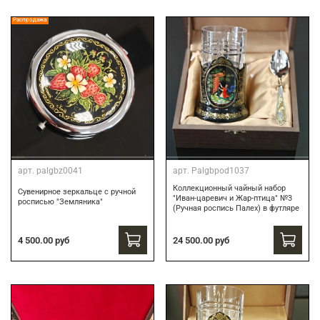
Распродажа
арт.
palgbz0041
арт.
Palgbpod1037
Коллекционный чайный набор
Сувенирное зеркальце с ручной
"Иван-царевич и Жар-птица" №3
росписью "Земляника"
(Ручная роспись Палех) в футляре
24 500.00 руб
4 500.00 руб