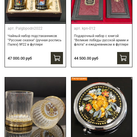
арт.
Palgbpodn2022
арт.
kpn-012
Чайный набор подстаканников
Подарочный набор c книгой
"Русские сказки" (ручная роспись
"Великие победы русской армии и
Палех) №22 в футляре
флота" и ежедневником в футляре
47 000.00 руб
44 500.00 руб
Распродажа