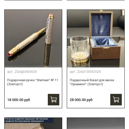
арт.
Zlatgb060426
арт.
Zzlat10042026
Подарочная ручка "Элитная" № 11
Подарочный бокал для виски
(Златоуст)
"Орнамент" (Златоуст)
18 000.00 руб
28 000.00 руб
Рисунок изделия защищен авторским
правом! Копирование запрещено!