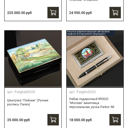
24 950.00 руб
225 000.00 руб
Рисунок изделия защищен авторским
правом! Копирование запрещено!
арт.
Palgbsk0020
арт.
Palgbn0020
Набор подарочный №0020
Шкатулка "Пейзаж" (Ручная
"Москва" визитница
роспись Палех)
персональная, ручка Parker IM
18 000.00 руб
25 000.00 руб