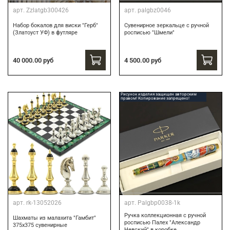
арт.
Zzlatgb300426
арт.
palgbz0046
Набор бокалов для виски "Герб"
Сувенирное зеркальце с ручной
(Златоуст УФ) в футляре
росписью "Шмели"
40 000.00 руб
4 500.00 руб
Рисунок изделия защищен авторским
правом! Копирование запрещено!
арт.
rk-13052026
арт.
Palgbp0038-1k
Ручка коллекционная с ручной
Шахматы из малахита "Гамбит"
росписью Палех "Александр
375х375 сувенирные
Невский" в коробке