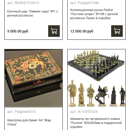
арт.
RthShE10-0014
арт.
Palgbp0148k
Коллекционная ручка Parker
Елочный шар "Зимнее чудо" №1 с
"Русские узоры" №148 с ручной
ручной росписью
росписью Палех в коробке
12 000.00 руб
5 000.00 руб
арт.
Palgbsk0010
арт.
rk-10052026
Шахматы из натурального камня
Шкатулка для бумаг А4 "Жар-
"Русичи" 420х420мм в подарочной
птица"
коробке