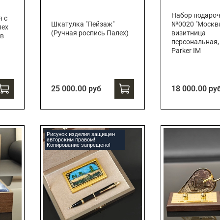
Набор подаро
я с
Шкатулка "Пейзаж"
№0020 "Москв
лех
(Ручная роспись Палех)
визитница
 в
персональная,
Parker IM
25 000.00 руб
18 000.00 ру
Рисунок изделия защищен
авторским правом!
Копирование запрещено!