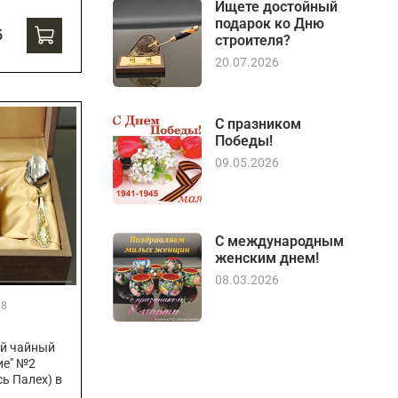
Ищете достойный
подарок ко Дню
б
строителя?
20.07.2026
С празником
Победы!
09.05.2026
С международным
женским днем!
08.03.2026
38
й чайный
ие" №2
ь Палех) в