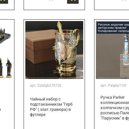
Рисунок изделия з
авторским правом!
Копирование запрещ
арт.
Zzlatgb270726
арт.
Palgbp176f
Ручка Parker
Чайный набор с
коллекционная
подстаканником "Герб
колпачком с р
в
РФ" ( злат.гравюра) в
росписью Пал
футляре
"Парусник" в ф