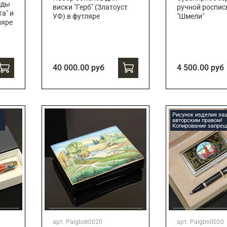
еды
виски "Герб" (Златоуст
ручной роспи
а" и
УФ) в футляре
"Шмели"
ляре
40 000.00 руб
4 500.00 руб
Рисунок изделия з
авторским правом!
Копирование запрещ
арт.
Palgbsk0020
арт.
Palgbn0020