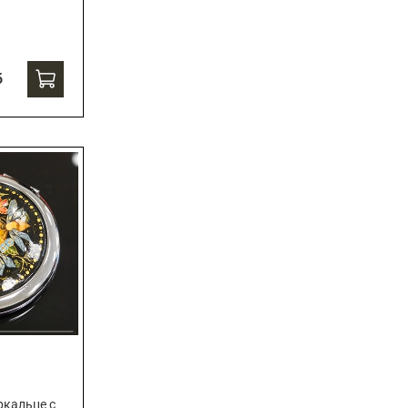
б
ркальце с