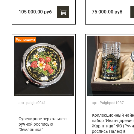
105 000.00 руб
75 000.00 руб
Распродажа
арт.
palgbz0041
арт.
Palgbpod1037
Коллекционный чай
Сувенирное зеркальце с
набор "Иван-царевич
ручной росписью
Жар-птица" №3 (Руч
"Земляника"
роспись Палех) в