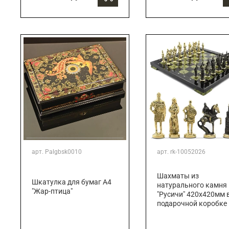
арт.
Palgbsk0010
арт.
rk-10052026
Шахматы из
Шкатулка для бумаг А4
натурального камня
"Жар-птица"
"Русичи" 420х420мм 
подарочной коробке