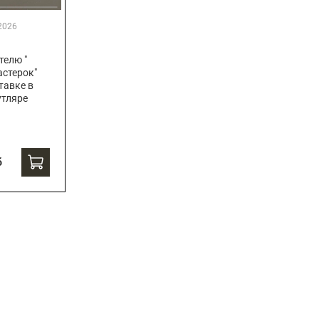
2026
телю "
стерок"
тавке в
утляре
б