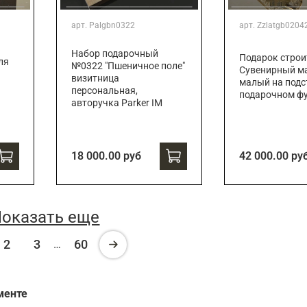
арт.
Palgbn0322
арт.
Zzlatgb0204
Набор подарочный
Подарок строи
ля
№0322 "Пшеничное поле"
Сувенирный ма
визитница
малый на подс
персональная,
подарочном ф
авторучка Parker IM
18 000.00 руб
42 000.00 ру
оказать еще
2
3
60
…
менте