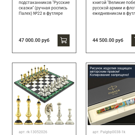
подстаканников "Русские
книгой "Великие поб
сказки" (ручная роспись
русской армии и флот
Палех) №22 в футляре
ежедневником в фут
47 000.00 руб
44 500.00 руб
Рисунок изделия защищен
авторским правом!
Копирование запрещено!
арт.
rk-13052026
арт.
Palgbp0038-1k