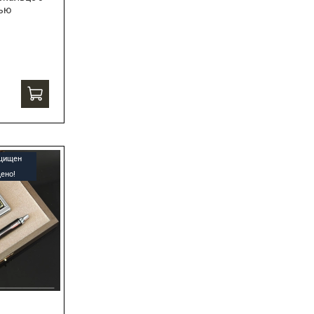
сью
ащищен
ено!