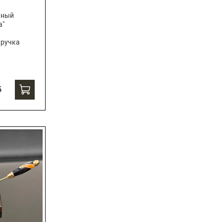
чный
а"
 ручка
б