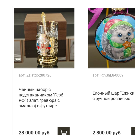
Подарки банковскому работнику
Подарки брокеру
Подарки директору/руководителю
арт.
Zzlatgb280726
арт.
RthShE8-0009
Чайный набор с
Елочный шар "Ёжики
подстаканником "Герб
с ручной росписью
РФ" ( злат.гравюра с
эмалью) в футляре
28 000.00 руб
2 800.00 руб