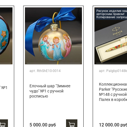
Подарки страховщику
Подарки строителю
Рисунок изделия з
авторским правом!
Подарки учителю
Копирование запрещ
арт.
RthShE10-0014
арт.
Palgbp0148k
Коллекционна
Елочный шар "Зимнее
" №1
Parker "Русски
чудо" №1 с ручной
№148 с ручной
росписью
Палех в короб
5 000.00 руб
12 000.00 ру