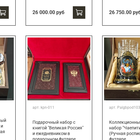
26 000.00 руб
26 750.00 ру
арт.
kpn-011
арт.
Palgbpod10
ный
Подарочный набор с
Коллекционны
 и
книгой "Великая Россия"
набор "Чаепит
ная
и ежедневником в
(Ручная роспис
подарочном футляре
футляре