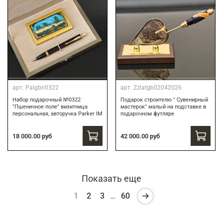
арт.
Palgbn0322
арт.
Zzlatgb02042026
Набор подарочный №0322
Подарок строителю " Сувенирный
"Пшеничное поле" визитница
мастерок" малый на подставке в
персональная, авторучка Parker IM
подарочном футляре
18 000.00 руб
42 000.00 руб
Показать еще
1
2
3
…
60