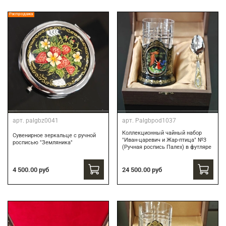
Распродажа
арт.
palgbz0041
арт.
Palgbpod1037
Коллекционный чайный набор
Сувенирное зеркальце с ручной
"Иван-царевич и Жар-птица" №3
росписью "Земляника"
(Ручная роспись Палех) в футляре
24 500.00 руб
4 500.00 руб