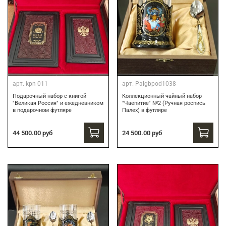
арт.
kpn-011
арт.
Palgbpod1038
Подарочный набор с книгой
Коллекционный чайный набор
"Великая Россия" и ежедневником
"Чаепитие" №2 (Ручная роспись
в подарочном футляре
Палех) в футляре
44 500.00 руб
24 500.00 руб