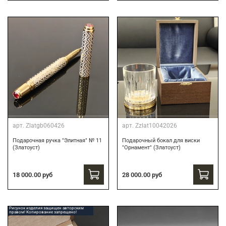
арт.
Zlatgb060426
арт.
Zzlat10042026
Подарочная ручка "Элитная" № 11
Подарочный бокал для виски
(Златоуст)
"Орнамент" (Златоуст)
18 000.00 руб
28 000.00 руб
Рисунок изделия защищен авторским
правом! Копирование запрещено!