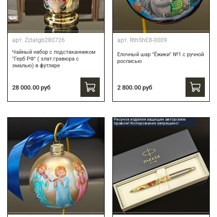
арт.
Zzlatgb280726
арт.
RthShE8-0009
Чайный набор с подстаканником
Елочный шар "Ёжики" №1 с ручной
"Герб РФ" ( злат.гравюра с
росписью
эмалью) в футляре
28 000.00 руб
2 800.00 руб
Рисунок изделия защищен авторским
правом! Копирование запрещено!