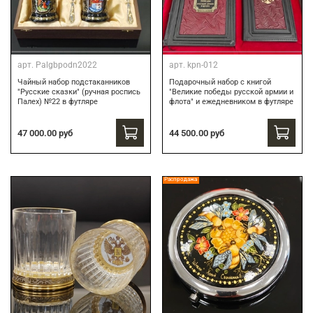
арт.
Palgbpodn2022
арт.
kpn-012
Чайный набор подстаканников
Подарочный набор c книгой
"Русские сказки" (ручная роспись
"Великие победы русской армии и
Палех) №22 в футляре
флота" и ежедневником в футляре
47 000.00 руб
44 500.00 руб
Распродажа