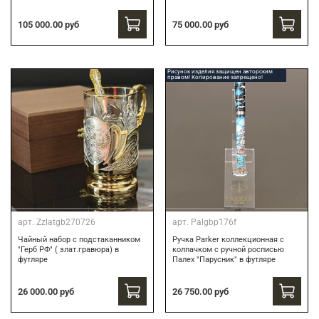
75 000.00 руб
105 000.00 руб
Рисунок изделия защищен авторским
правом! Копирование запрещено!
арт.
Zzlatgb270726
арт.
Palgbp176f
Чайный набор с подстаканником
Ручка Parker коллекционная с
"Герб РФ" ( злат.гравюра) в
колпачком с ручной росписью
футляре
Палех "Парусник" в футляре
26 000.00 руб
26 750.00 руб