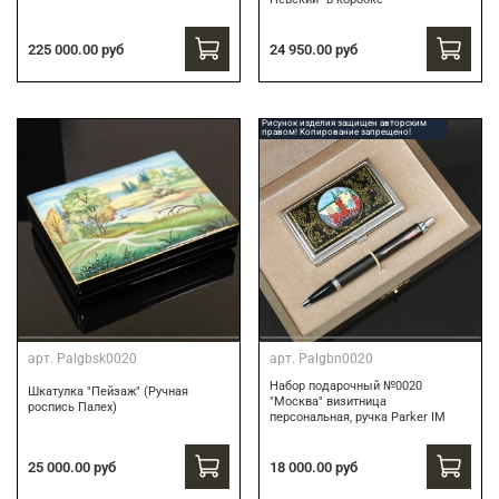
24 950.00 руб
225 000.00 руб
Рисунок изделия защищен авторским
правом! Копирование запрещено!
арт.
Palgbsk0020
арт.
Palgbn0020
Набор подарочный №0020
Шкатулка "Пейзаж" (Ручная
"Москва" визитница
роспись Палех)
персональная, ручка Parker IM
18 000.00 руб
25 000.00 руб