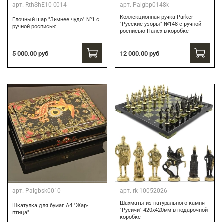
арт.
RthShE10-0014
арт.
Palgbp0148k
Коллекционная ручка Parker
Елочный шар "Зимнее чудо" №1 с
"Русские узоры" №148 с ручной
ручной росписью
росписью Палех в коробке
12 000.00 руб
5 000.00 руб
арт.
Palgbsk0010
арт.
rk-10052026
Шахматы из натурального камня
Шкатулка для бумаг А4 "Жар-
"Русичи" 420х420мм в подарочной
птица"
коробке