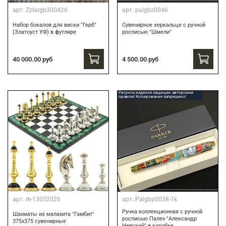
арт.
Zzlatgb300426
арт.
palgbz0046
Набор бокалов для виски "Герб"
Сувенирное зеркальце с ручной
(Златоуст УФ) в футляре
росписью "Шмели"
40 000.00 руб
4 500.00 руб
Рисунок изделия защищен авторским
правом! Копирование запрещено!
арт.
rk-13052026
арт.
Palgbp0038-1k
Ручка коллекционная с ручной
Шахматы из малахита "Гамбит"
росписью Палех "Александр
375х375 сувенирные
Невский" в коробке