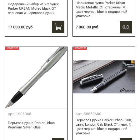
Шариковая ручка Parker Urban
Подарочный набор из 2-х ручек
Metro Metallic CT, стержень: M,
Parker URBAN Muted black GT
цвет чернил: blue, в подарочной
перьевая и шариковая ручки
упаковке.
17 030.00 руб
7 060.00 руб
Предзаказ
Предзаказ
арт.
1906868
арт.
S0850680
Перьевая ручка Parker Urban F200,
Перьевая ручка Parker Urban
цвет: London Cab Black CT, перо: F,
Premium Silver -Blue
цвет чернил: blue, в подарочной
упаковке