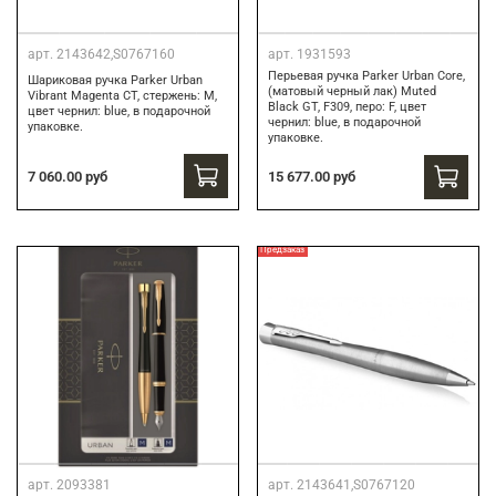
арт.
2143642,S0767160
арт.
1931593
Перьевая ручка Parker Urban Core,
Шариковая ручка Parker Urban
(матовый черный лак) Muted
Vibrant Magenta CT, стержень: M,
Black GT, F309, перо: F, цвет
цвет чернил: blue, в подарочной
чернил: blue, в подарочной
упаковке.
упаковке.
7 060.00 руб
15 677.00 руб
Предзаказ
арт.
2093381
арт.
2143641,S0767120