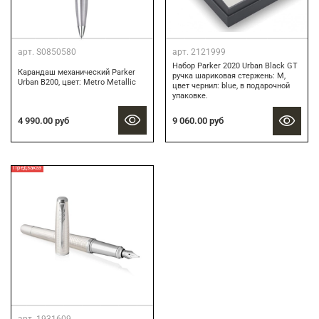
арт.
S0850580
арт.
2121999
Набор Parker 2020 Urban Black GT
Карандаш механический Parker
ручка шариковая стержень: M,
Urban B200, цвет: Metro Metallic
цвет чернил: blue, в подарочной
упаковке.
4 990.00 руб
9 060.00 руб
Предзаказ
арт.
1931609