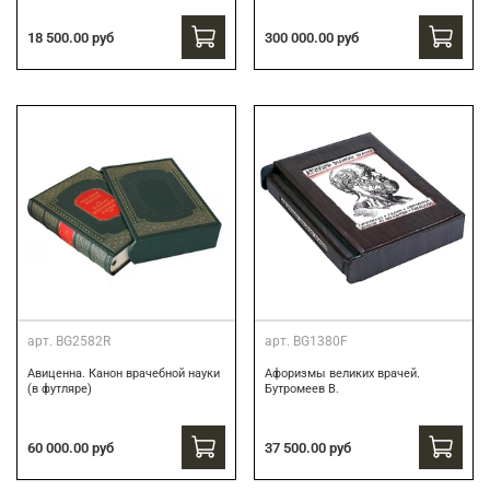
300 000.00 руб
18 500.00 руб
арт.
BG2582R
арт.
BG1380F
Авиценна. Канон врачебной науки
Афоризмы великих врачей.
(в футляре)
Бутромеев В.
60 000.00 руб
37 500.00 руб