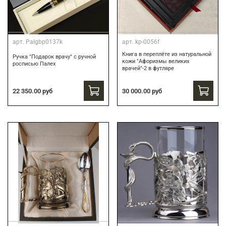
арт.
Palgbp0137k
арт.
kp-0056f
Книга в переплёте из натуральной
Ручка "Подарок врачу" с ручной
кожи "Афоризмы великих
росписью Палех
врачей"-2 в футляре
30 000.00 руб
22 350.00 руб