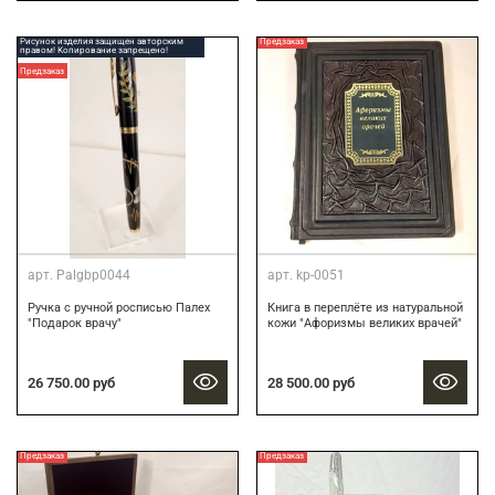
Рисунок изделия защищен авторским
Предзаказ
правом! Копирование запрещено!
Предзаказ
арт.
Palgbp0044
арт.
kp-0051
Ручка с ручной росписью Палех
Книга в переплёте из натуральной
"Подарок врачу"
кожи "Афоризмы великих врачей"
26 750.00 руб
28 500.00 руб
Предзаказ
Предзаказ