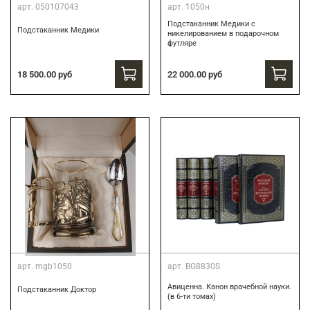
арт.
050107043
арт.
1050н
Подстаканник Медики с
Подстаканник Медики
никелированием в подарочном
футляре
22 000.00 руб
18 500.00 руб
арт.
mgb1050
арт.
BG8830S
Авиценна. Канон врачебной науки.
Подстаканник Доктор
(в 6-ти томах)