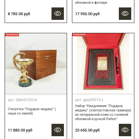
обложкой в футляре
8 785.00 руб
17 950.00 руб
Предзаказ
Предзаказ
арт.
Gbbr010324
арт.
gbp00012-z
Набор "Ежедневник "Подарок
Статуэтка "Подарок медику" (
медику" (златоустовская гравюра)
чаша со змеей)
из натуральной кожи со съемной
обложкой и ручкой Parker"
11 880.00 руб
25 650.00 руб