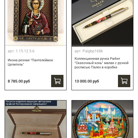
арт.
1.15.12.5-6
арт.
Palgbp168k
Коллекционная ручка Parker
Икона резная "Пантелеймон
"Сказочный конь" малая с ручной
Целитель"
росписью Палех в коробке
13 000.00 руб
8 785.00 руб
Рисунок изделия защищен авторским
правом! Копирование запрещено!