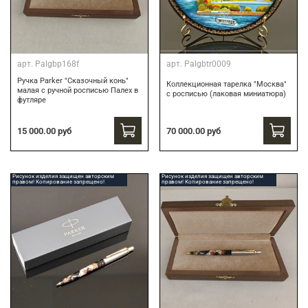
арт.
Palgbp168f
арт.
Palgbtr0009
Ручка Parker "Сказочный конь"
Коллекционная тарелка "Москва"
малая с ручной росписью Палех в
с росписью (лаковая миниатюра)
футляре
15 000.00 руб
70 000.00 руб
Рисунок изделия защищен авторским
Рисунок изделия защищен авторским
правом! Копирование запрещено!
правом! Копирование запрещено!