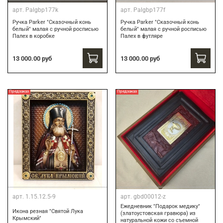
арт.
Palgbp177k
арт.
Palgbp177f
Ручка Parker "Сказочный конь
Ручка Parker "Сказочный конь
белый" малая с ручной росписью
белый" малая с ручной росписью
Палех в коробке
Палех в футляре
13 000.00 руб
13 000.00 руб
Предзаказ
Предзаказ
арт.
1.15.12.5-9
арт.
gbd00012-z
Ежедневник "Подарок медику"
Икона резная "Святой Лука
(златоустовская гравюра) из
Крымский"
натуральной кожи со съемной